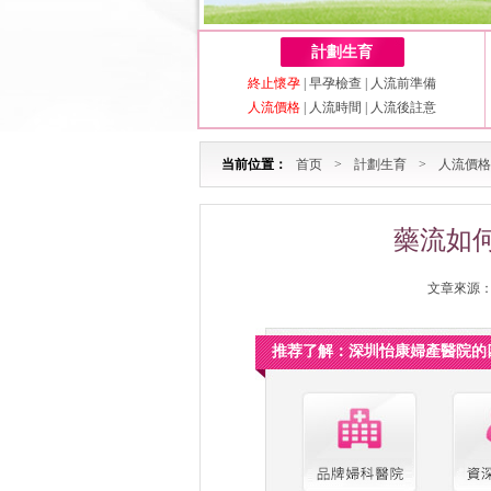
計劃生育
終止懷孕
|
早孕檢查
|
人流前準備
人流價格
|
人流時間
|
人流後註意
当前位置：
首页
>
計劃生育
>
人流價格
藥流如
文章來源：深
推荐了解：深圳怡康婦產醫院的