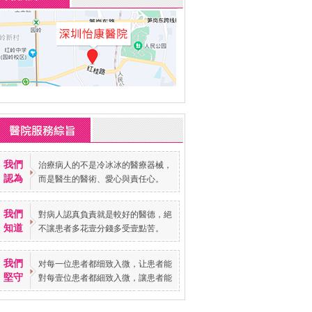
我們
治療病人的不是冷冰冰的醫療器械，
認為
而是醫生的醫術、愛心與責任心。
我們
對病人認真負責就是較好的醫德，絕
知道
不讓患者多花壹分錢多受壹點苦。
我們
对每一位患者都细致入微，让患者能
堅守
對每壹位患者都細致入微，讓患者能