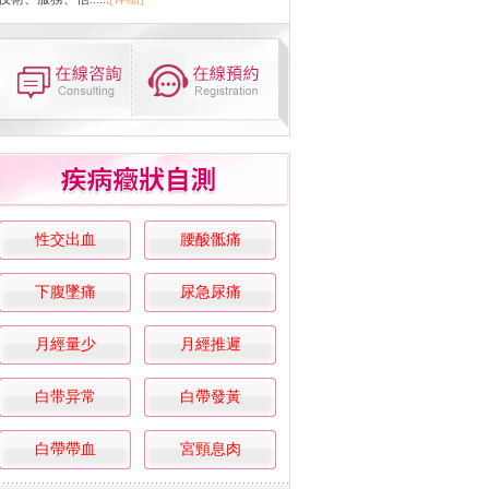
性交出血
腰酸骶痛
下腹墜痛
尿急尿痛
月經量少
月經推遲
白带异常
白帶發黃
白帶帶血
宮頸息肉