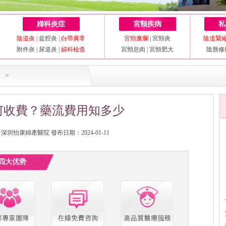
婦科炎症
宮頸疾病
私
陰道炎
|
盆腔炎
|
白帶異常
宮頸糜爛
|
宮頸炎
陰道緊
附件炎
|
尿道炎
|
婦科檢查
宮頸息肉
|
宮頸肥大
陰唇修
>
何收費？藥流費用知多少
圳怡康婦產醫院 發布日期：2024-01-11
四大优势