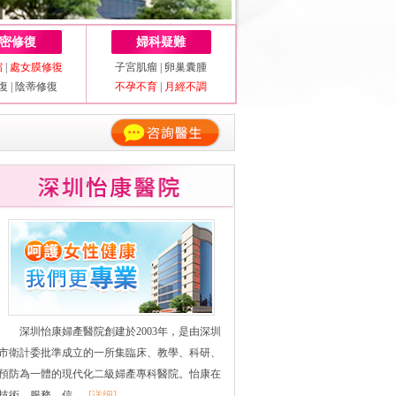
密修復
婦科疑難
縮
|
處女膜修復
子宮肌瘤
|
卵巢囊腫
復
|
陰蒂修復
不孕不育
|
月經不調
深圳怡康婦產醫院創建於2003年，是由深圳
市衛計委批準成立的一所集臨床、教學、科研、
預防為一體的現代化二級婦產專科醫院。怡康在
技術、服務、信......
[详细]