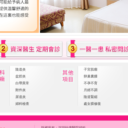
陰道炎
子宮肌瘤
盆腔炎
卵巢囊腫
白帶異常
不孕不育
附件炎
月經不調
尿道炎
陰道緊縮
婦科檢查
處女膜修復
版權所有：
深圳怡康醫院婦科