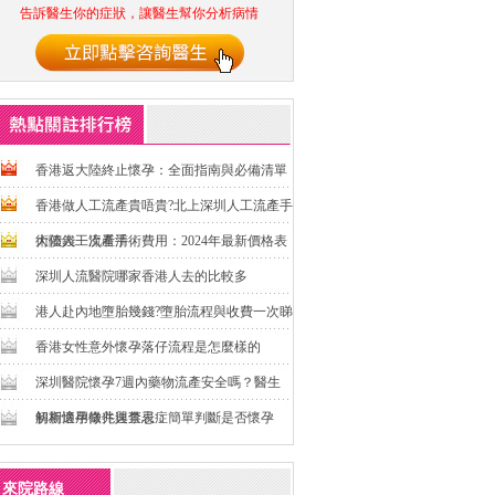
告訴醫生你的症狀，讓醫生幫你分析病情
香港返大陸終止懷孕：全面指南與必備清單
香港做人工流產貴唔貴?北上深圳人工流產手
術價錢一次看清
大陸人工流產手術費用：2024年最新價格表
深圳人流醫院哪家香港人去的比較多
港人赴內地墮胎幾錢?墮胎流程與收費一次睇
香港女性意外懷孕落仔流程是怎麼樣的
深圳醫院懷孕7週內藥物流產安全嗎？醫生
解析適用條件與禁忌症
初期懷孕徵兆速查表：簡單判斷是否懷孕
來院路線