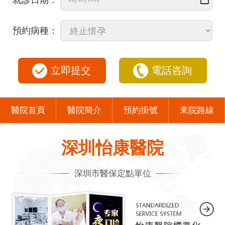
就診日期：
預約病種：
立即提交
電話咨詢
醫院首頁
醫院簡介
預約掛號
來院路線
深圳怡康醫院
深圳市醫保定點單位