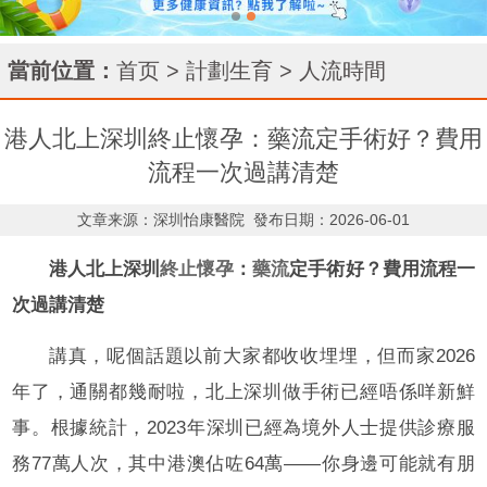
當前位置：
首页
>
計劃生育
>
人流時間
港人北上深圳終止懷孕：藥流定手術好？費用
流程一次過講清楚
文章来源：深圳怡康醫院
發布日期：2026-06-01
港人北上深圳
終止懷孕
：
藥流
定手術好？費用流程一
次過講清楚
講真，呢個話題以前大家都收收埋埋，但而家2026
年了，通關都幾耐啦，北上深圳做手術已經唔係咩新鮮
事。根據統計，2023年深圳已經為境外人士提供診療服
務77萬人次，其中港澳佔咗64萬——你身邊可能就有朋