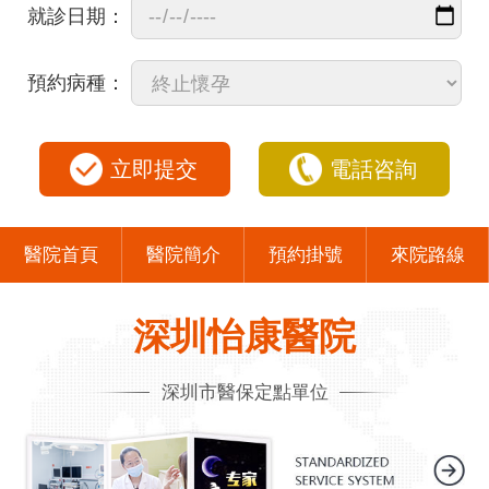
就診日期：
預約病種：
立即提交
電話咨詢
醫院首頁
醫院簡介
預約掛號
來院路線
深圳怡康醫院
深圳市醫保定點單位