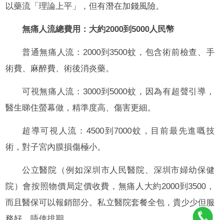
以藥流「理論上平」，但有潛在加錢風險。
無痛人流總費用：大約2000到5000人民幣
普通無痛人流：2000到3500蚊，包含術前檢查、手
術費、麻醉費、術後消炎藥。
可視無痛人流：3000到5000蚊，因為有超聲引導，
醫生睇住螢幕做，精準度高、傷害更細。
超導可視人流：4500到7000蚊，目前最先進嘅技
術，對子宮內膜損傷極小。
公立醫院（例如深圳市人民醫院、深圳市婦幼保健
院）會按照物價局定價收費，無痛人大約2000到3500，
而且醫保可以報銷部分。私立醫院套餐全包，貴少少但服
務好、唔使排期。