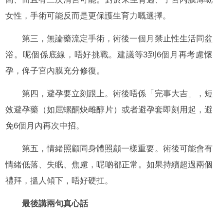
女性，手術可能反而是更保護生育力嘅選擇。
第三，無論藥流定手術，術後一個月禁止性生活同盆
浴。呢個係底線，唔好挑戰。建議等3到6個月再考慮懷
孕，俾子宮內膜充分修復。
第四，避孕要立刻跟上。術後唔係「完事大吉」，短
效避孕藥（如屈螺酮炔雌醇片）或者避孕套即刻用起，避
免6個月內再次中招。
第五，情緒照顧同身體照顧一樣重要。術後可能會有
情緒低落、失眠、焦慮，呢啲都正常。如果持續超過兩個
禮拜，搵人傾下，唔好硬扛。
最後講兩句真心話