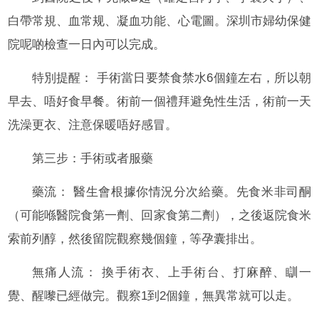
白帶常規、血常规、凝血功能、心電圖。深圳市婦幼保健
院呢啲檢查一日內可以完成。
特別提醒： 手術當日要禁食禁水6個鐘左右，所以朝
早去、唔好食早餐。術前一個禮拜避免性生活，術前一天
洗澡更衣、注意保暖唔好感冒。
第三步：手術或者服藥
藥流： 醫生會根據你情況分次給藥。先食米非司酮
（可能喺醫院食第一劑、回家食第二劑），之後返院食米
索前列醇，然後留院觀察幾個鐘，等孕囊排出。
無痛人流： 換手術衣、上手術台、打麻醉、瞓一
覺、醒嚟已經做完。觀察1到2個鐘，無異常就可以走。