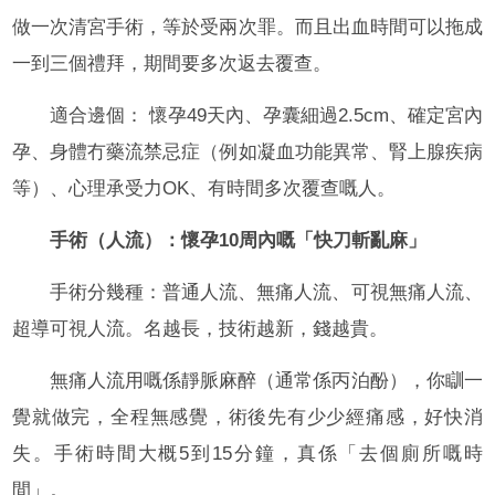
做一次清宮手術，等於受兩次罪。而且出血時間可以拖成
一到三個禮拜，期間要多次返去覆查。
適合邊個： 懷孕49天內、孕囊細過2.5cm、確定宮內
孕、身體冇藥流禁忌症（例如凝血功能異常、腎上腺疾病
等）、心理承受力OK、有時間多次覆查嘅人。
手術（人流）：懷孕10周內嘅「快刀斬亂麻」
手術分幾種：普通人流、無痛人流、可視無痛人流、
超導可視人流。名越長，技術越新，錢越貴。
無痛人流用嘅係靜脈麻醉（通常係丙泊酚），你瞓一
覺就做完，全程無感覺，術後先有少少經痛感，好快消
失。手術時間大概5到15分鐘，真係「去個廁所嘅時
間」。