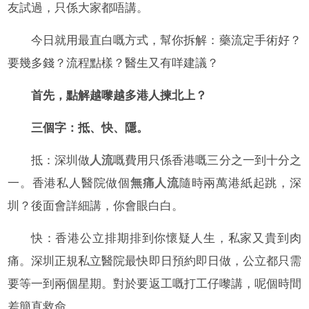
友試過，只係大家都唔講。
今日就用最直白嘅方式，幫你拆解：藥流定手術好？
要幾多錢？流程點樣？醫生又有咩建議？
首先，點解越嚟越多港人揀北上？
三個字：抵、快、隱。
抵：深圳做
人流
嘅費用只係香港嘅三分之一到十分之
一。香港私人醫院做個
無痛人流
隨時兩萬港紙起跳，深
圳？後面會詳細講，你會眼白白。
快：香港公立排期排到你懷疑人生，私家又貴到肉
痛。深圳正規私立醫院最快即日預約即日做，公立都只需
要等一到兩個星期。對於要返工嘅打工仔嚟講，呢個時間
差簡直救命。