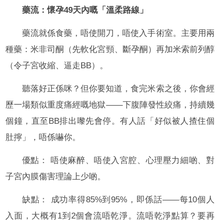
藥流：懷孕49天內嘅「溫柔路線」
藥流就係食藥，唔使開刀，唔使入手術室。主要用兩
種藥：米非司酮（先軟化宮頸、斷孕酮）再加米索前列醇
（令子宮收縮、逼走BB）。
聽落好正係咪？但你要知道，食完米索之後，你會經
歷一場類似重度痛經嘅地獄——下腹陣發性絞痛，持續幾
個鐘，直至BB排出嚟先會停。有人話「好似被人揸住個
肚擰」，唔係嚇你。
優點： 唔使麻醉、唔使入宮腔、心理壓力細啲、對
子宮內膜傷害理論上少啲。
缺點： 成功率得85%到95%，即係話——每10個人
入面，大概有1到2個會流唔乾淨。流唔乾淨點算？要再