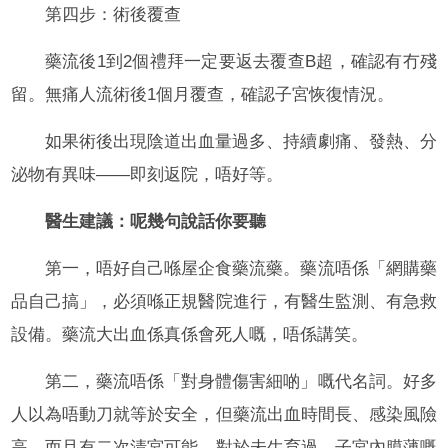
第四步：術後覆查
藥流後1到2個禮拜一定要返去覆查B超，確認有冇殘
留。無痛人流術後1個月覆查，確認子宮恢復情況。
如果術後出現陰道出血量過多、持續劇痛、發熱、分
泌物有異味——即刻返院，唔好等。
醫生建議：呢幾句說話你要聽
第一，唔好自己喺屋企食藥流藥。藥流唔係「網購藥
品自己搞」，必須喺正規醫院進行，有醫生監測、有急救
設備。藥流大出血係真係會死人嘅，唔係講笑。
第二，藥流唔係「對身體傷害細啲」嘅代名詞。好多
人以為唔動刀就等於安全，但藥流出血時間長、感染風險
高、而且有二次清宮可能。對於未生育過、子宮內膜薄嘅