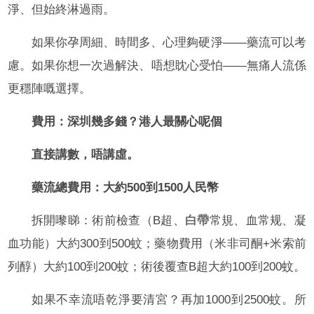
淨、但始終淋過雨。
如果你孕周細、時間多、心理夠硬淨——藥流可以考
慮。如果你想一次過解決、唔想眈心受怕——無痛人流係
更穩陣嘅選擇。
費用：深圳幾多錢？港人最關心呢個
直接講數，唔講虛。
藥流總費用：大約500到1500人民幣
拆開嚟睇：術前檢查（B超、
白帶
常規、血常规、凝
血功能）大約300到500蚊；藥物費用（米非司酮+米索前
列醇）大約100到200蚊；術後覆查B超大約100到200蚊。
如果不幸流唔乾淨要清宮？再加1000到2500蚊。所