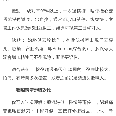
優點： 成功率98%以上，一次過搞掂，唔使擔心流
唔乾淨再返嚟。出血少，通常3到7日就停。恢復快，文
職工作休息3到5日就返工，超導可視第二日就可以。
缺點： 始終係宮腔操作，有極低機率出現子宮穿
孔、感染、宮腔粘連（即Asherman綜合徵）。多次做人
流會增加粘連同不孕風險，呢個要記住。
適合邊個： 懷孕超過49天但10周內、孕囊比較大、
怕痛、冇時間多次覆查、或者之前試過藥流失敗嘅人。
一張嘴講清楚嘅對比
你可以咁樣理解：藥流好似「慢慢等雨停」，過程痛
苦但唔使動刀；手術好似「直接打傘衝出去」，快、乾