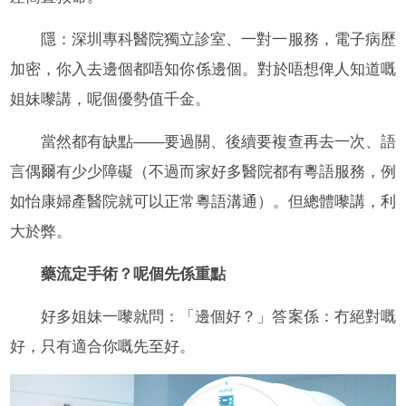
隱：深圳專科醫院獨立診室、一對一服務，電子病歷
加密，你入去邊個都唔知你係邊個。對於唔想俾人知道嘅
姐妹嚟講，呢個優勢值千金。
當然都有缺點——要過關、後續要複查再去一次、語
言偶爾有少少障礙（不過而家好多醫院都有粵語服務，例
如怡康婦產醫院就可以正常粵語溝通）。但總體嚟講，利
大於弊。
藥流定手術？呢個先係重點
好多姐妹一嚟就問：「邊個好？」答案係：冇絕對嘅
好，只有適合你嘅先至好。