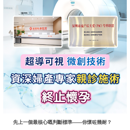
先上一個最核心嘅判斷標準——你懷咗幾耐？