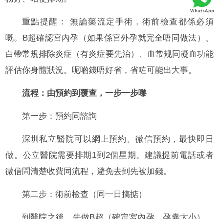
重點提醒： 無論藥流定手術，術前檢查都係必須
嘅。B超確認宮內孕（如果係宮外孕就完全唔同做法）、
白帶常規排除炎症（有炎症要先治）、血常规同凝血功能
評估你身體狀況。呢啲錢唔好省，省咗可能出大事。
流程：由預約到覆查，一步一步嚟
第一步：預約同諮詢
深圳私立醫院可以網上預約、微信預約，最快即日
做。公立醫院需要排期1到2個星期。建議提前電話或者
微信問清楚收費同流程，避免去到先被加錢。
第二步：術前檢查（同一日搞掂）
到醫院之後，先做B超（確定宮內孕、孕囊大小）、