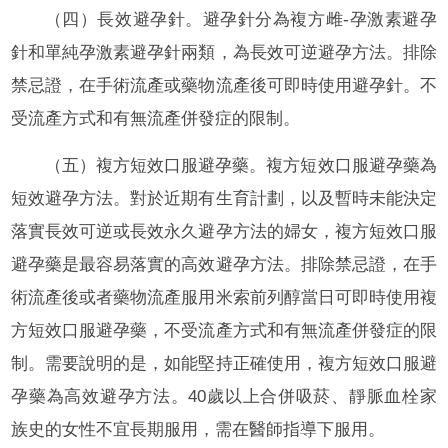
（四）長效避孕針。避孕針分為複方雌-孕激素避孕
針和單純孕激素避孕針兩類，為長效可逆避孕方法。排除
禁忌證，在手術流產或藥物流產後可即時使用避孕針。不
受流產方式和有無流產併發症的限制。
（五）複方短效口服避孕藥。複方短效口服避孕藥為
短效避孕方法。對於近期有生育計劃，以及暫時未能決定
落實長效可逆或長效永久避孕方法的婦女，複方短效口服
避孕藥是最容易落實的高效避孕方法。排除禁忌證，在手
術流產後或者藥物流產服用米索前列醇當日可即時使用複
方短效口服避孕藥，不受流產方式和有無流產併發症的限
制。需要說明的是，如能堅持正確使用，複方短效口服避
孕藥為高效避孕方法。40歲以上合併吸菸、靜脈血栓家
族史的女性不宜長期服用，需在醫師指導下服用。