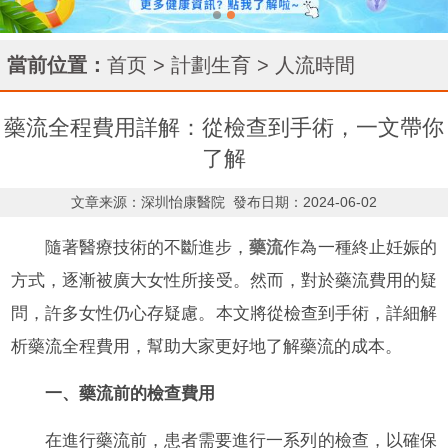
當前位置：
首页
>
計劃生育
>
人流時間
藥流全程費用詳解：從檢查到手術，一文帶你
了解
文章来源：深圳怡康醫院
發布日期：2024-06-02
隨著醫療技術的不斷進步，
藥流
作為一種終止妊娠的
方式，逐漸被廣大女性所接受。然而，對於藥流費用的疑
問，許多女性仍心存疑慮。本文將從檢查到手術，詳細解
析藥流全程費用，幫助大家更好地了解藥流的成本。
一、藥流前的檢查費用
在進行藥流前，患者需要進行一系列的檢查，以確保