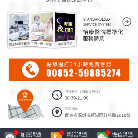
門診時間（節假日無休）
08:30-21:00
医院地址
廣東省深圳市羅湖區紅桂路1018號
2
4
8
加密溝通
電話溝通
微信溝通