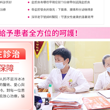
婦科診所好
盆腔炎有哪些早期症狀?3分鍾帶你認識盆腔炎
味治療
骨盆腔發炎的徵兆：下腹痛、腰痛和分泌物增多
深圳老字號婦科醫院：守護女性健康的溫馨港灣