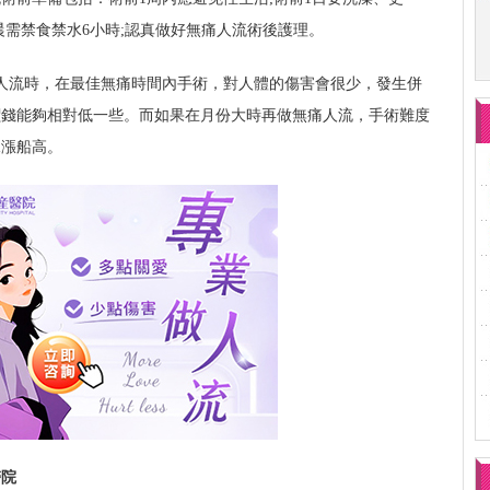
晨需禁食禁水6小時;認真做好無痛人流術後護理。
人流時，在最佳無痛時間內手術，對人體的傷害會很少，發生併
價錢能夠相對低一些。而如果在月份大時再做無痛人流，手術難度
水漲船高。
醫院