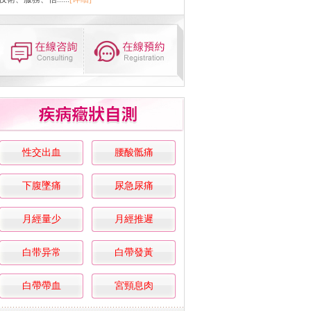
性交出血
腰酸骶痛
下腹墜痛
尿急尿痛
月經量少
月經推遲
白带异常
白帶發黃
白帶帶血
宮頸息肉