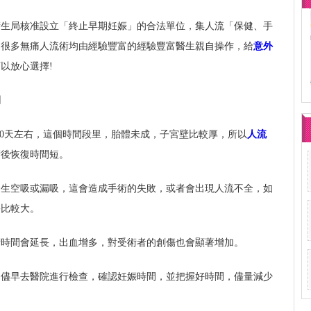
衛生局核准設立「終止早期妊娠」的合法單位，集人流「保健、手
，很多無痛人流術均由經驗豐富的經驗豐富醫生親自操作，給
意外
以放心選擇!
間
-50天左右，這個時間段里，胎體未成，子宮壁比較厚，所以
人流
術後恢復時間短。
發生空吸或漏吸，這會造成手術的失敗，或者會出現人流不全，如
害比較大。
術時間會延長，出血增多，對受術者的創傷也會顯著增加。
定儘早去醫院進行檢查，確認妊娠時間，並把握好時間，儘量減少