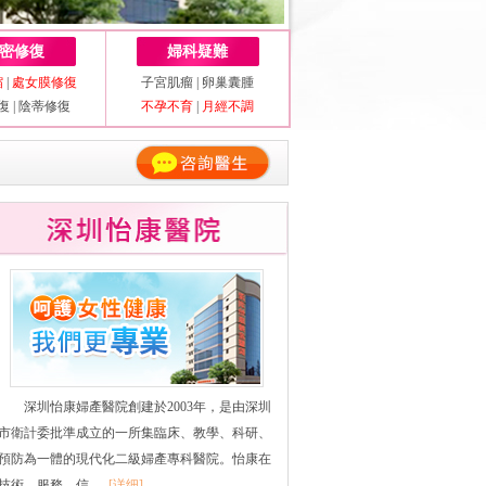
密修復
婦科疑難
縮
|
處女膜修復
子宮肌瘤
|
卵巢囊腫
復
|
陰蒂修復
不孕不育
|
月經不調
深圳怡康婦產醫院創建於2003年，是由深圳
市衛計委批準成立的一所集臨床、教學、科研、
預防為一體的現代化二級婦產專科醫院。怡康在
技術、服務、信......
[详细]