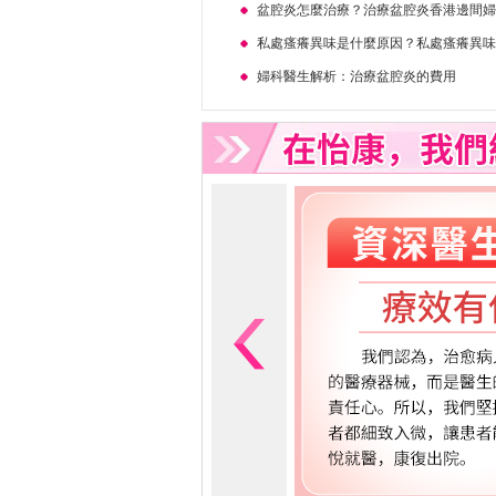
盆腔炎怎麼治療？治療盆腔炎香港邊間
私處瘙癢異味是什麼原因？私處瘙癢異
婦科醫生解析：治療盆腔炎的費用