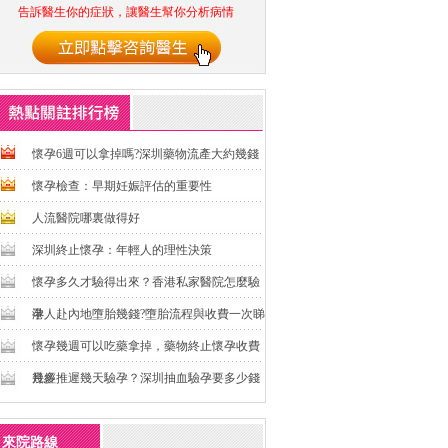
告訴醫生你的症狀，讓醫生幫你分析病情
懷孕6週可以拿掉嗎?深圳藥物流產大約幾錢
懷孕檢查：早期妊娠評估的重要性
人流醫院哪裏做得好
深圳終止懷孕：年輕人的理性決策
懷孕多久才驗得出來？香港私家醫院怎麼驗
孕
港人赴內地墮胎幾錢?墮胎流程與收費一次睇
懷孕幾週可以吃藥拿掉，藥物終止懷孕收費
幾多
月經推遲幾天驗孕？深圳抽血驗孕要多少錢
來院路線