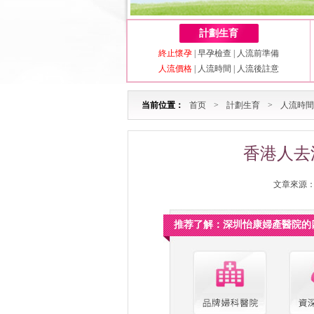
計劃生育
終止懷孕
|
早孕檢查
|
人流前準備
人流價格
|
人流時間
|
人流後註意
当前位置：
首页
>
計劃生育
>
人流時間
香港人去
文章來源：深
推荐了解：深圳怡康婦產醫院的