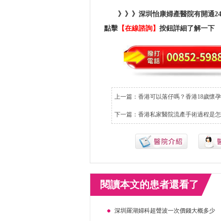
》》》深圳怡康婦產醫院有開通2
點擊
【在線諮詢】
按鈕詳細了解一下
上一篇：
香港可以落仔嗎？香港18歲懷
下一篇：
香港私家醫院流產手術過程是怎
閱讀本文的患者還看了
深圳羅湖婦科超聲波一次價錢大概多少