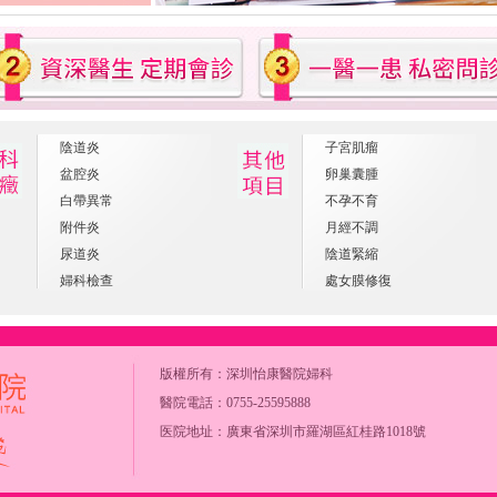
陰道炎
子宮肌瘤
盆腔炎
卵巢囊腫
白帶異常
不孕不育
附件炎
月經不調
尿道炎
陰道緊縮
婦科檢查
處女膜修復
版權所有：
深圳怡康醫院婦科
醫院電話：0755-25595888
医院地址：廣東省深圳市羅湖區紅桂路1018號