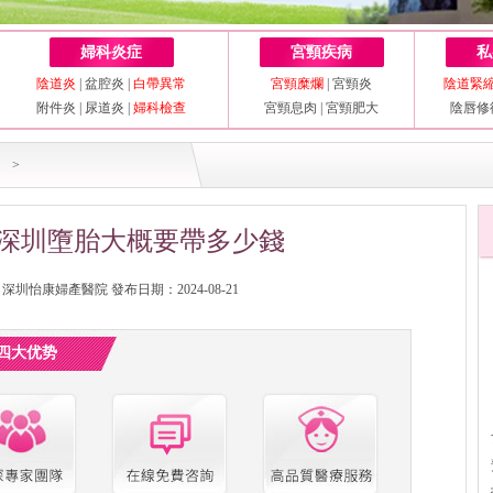
婦科炎症
宮頸疾病
私
陰道炎
|
盆腔炎
|
白帶異常
宮頸糜爛
|
宮頸炎
陰道緊
附件炎
|
尿道炎
|
婦科檢查
宮頸息肉
|
宮頸肥大
陰唇修
>
深圳墮胎大概要帶多少錢
圳怡康婦產醫院 發布日期：2024-08-21
四大优势