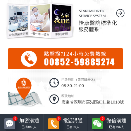
門診時間（節假日無休）
08:30-21:00
医院地址
廣東省深圳市羅湖區紅桂路1018號
8
6
5
加密溝通
電話溝通
微信溝通
已有
840
人
已有
97
人
已有
796
人