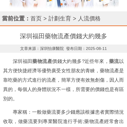
當前位置：
首页
>
計劃生育
>
人流價格
深圳福田藥物流產價錢大約幾多
文章来源：深圳怡康醫院
發布日期：2025-08-11
深圳福田
藥物流產
價錢大約幾多?近些年來，
藥流
以
其方便快捷經濟等優勢廣受女性朋友的青睞，藥物流產是
靠吃藥的方式進行的流產，簡單方便有效無創傷，因人而
異的，每個人的身體狀況不一樣，所需要的價錢也是有區
別的。
專家稱：一般做藥流要多少錢應該根據患者實際情況
收取，做藥流要到專業醫院進行手術;藥物流產經常會出