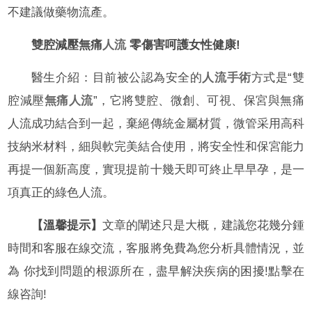
不建議做藥物流產。
雙腔減壓無痛
人流
零傷害呵護女性健康!
醫生介紹：目前被公認為安全的
人流手術
方式是“雙
腔減壓
無痛人流
”，它將雙腔、微創、可視、保宮與無痛
人流成功結合到一起，棄絕傳統金屬材質，微管采用高科
技納米材料，細與軟完美結合使用，將安全性和保宮能力
再提一個新高度，實現提前十幾天即可終止早早孕，是一
項真正的綠色人流。
【溫馨提示】
文章的闡述只是大概，建議您花幾分鍾
時間和客服在線交流，客服將免費為您分析具體情況，並
為 你找到問題的根源所在，盡早解決疾病的困擾!點擊在
線咨詢!