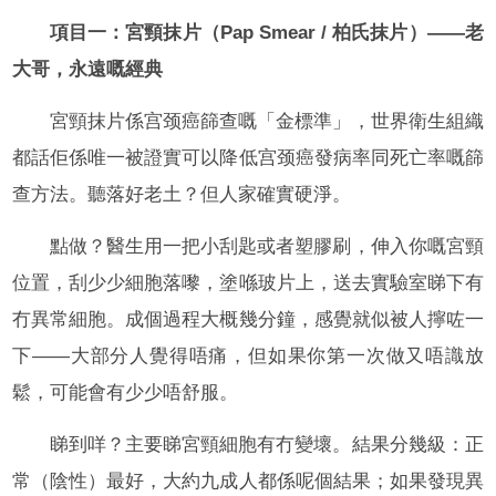
項目一：宮頸抹片（Pap Smear / 柏氏抹片）——老
大哥，永遠嘅經典
宮頸抹片係宫颈癌篩查嘅「金標準」，世界衛生組織
都話佢係唯一被證實可以降低宫颈癌發病率同死亡率嘅篩
查方法。聽落好老土？但人家確實硬淨。
點做？醫生用一把小刮匙或者塑膠刷，伸入你嘅宮頸
位置，刮少少細胞落嚟，塗喺玻片上，送去實驗室睇下有
冇異常細胞。成個過程大概幾分鐘，感覺就似被人擰咗一
下——大部分人覺得唔痛，但如果你第一次做又唔識放
鬆，可能會有少少唔舒服。
睇到咩？主要睇宮頸細胞有冇變壞。結果分幾級：正
常（陰性）最好，大約九成人都係呢個結果；如果發現異