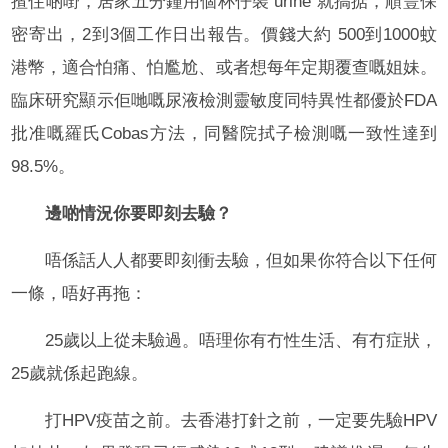
揸住啲嘢，居家五分鐘用個杯仔裝 urine 就搞掂，順豐保
密寄出，2到3個工作日出報告。價錢大約 500到1000蚊
港幣，適合怕痛、怕尷尬、或者想每年定期覆查嘅姐妹。
臨床研究顯示佢哋嘅尿液檢測靈敏度同特異性都優於FDA
批准嘅羅氏Cobas方法，同醫院拭子檢測嘅一致性達到
98.5%。
邊啲情況你要即刻去驗？
唔係話人人都要即刻衝去驗，但如果你符合以下任何
一條，唔好再拖：
25歲以上從未驗過。唔理你有冇性生活、有冇症狀，
25歲就係起跑線。
打HPV疫苗之前。去香港打針之前，一定要先驗HPV