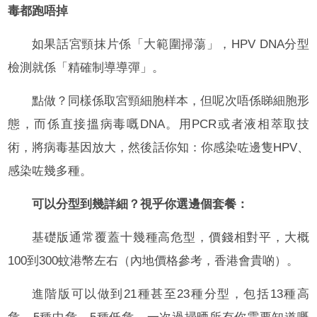
毒都跑唔掉
如果話宮頸抹片係「大範圍掃蕩」，HPV DNA分型
檢測就係「精確制導導彈」。
點做？同樣係取宮頸細胞样本，但呢次唔係睇細胞形
態，而係直接搵病毒嘅DNA。用PCR或者液相萃取技
術，將病毒基因放大，然後話你知：你感染咗邊隻HPV、
感染咗幾多種。
可以分型到幾詳細？視乎你選邊個套餐：
基礎版通常覆蓋十幾種高危型，價錢相對平，大概
100到300蚊港幣左右（內地價格參考，香港會貴啲）。
進階版可以做到21種甚至23種分型，包括13種高