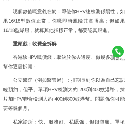
呢個數值嘅意義在於：即使你HPV總檢測係陽性，如
果16/18型數值正常，你嘅即時風險其實唔高；但如果
16/18型爆燈，就算其他指標正常，都要認真跟進。
重頭戲：收費全拆解
香港驗HPV嘅價錢，取決於你去邊度、做幾多項目。
幫你逐層拆開：
公立醫院（例如醫管局）：排期長到你以為自己忘記
咗預約，但平。單項HPV檢測大約 200到400蚊港幣，抹
片加HPV聯合檢測大約 400到800蚊港幣。問題係你可能
要等幾個月。
私家診所：快、服務好、私隱強，但銀包痛。單項