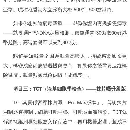
危、5種中危、5種低危，一次過掃晒所有你需要知道嘅
亞型。呢種喺香港私立診所大概 500到1500蚊港幣。
如果你想知道病毒載量——即係你體內有幾多隻病毒
——就要選HPV-DNA定量檢測，價錢通常 300到500蚊港
幣起跳，高端套餐可以去到800蚊。
點解要知載量？因為載量高嘅人，持續感染風險更
大，轉變成癌前病變嘅機會更高。如果你之後需要追蹤轉
陰進度，載量數據就係你嘅「成績表」。
項目三：TCT（液基細胞學檢查）——抹片嘅升級版
TCT其實係宮頸抹片嘅「Pro Max版本」。傳統抹片
用刮匙直接刮，細胞可能重疊、可能被血液污染。TCT就
係將採集到嘅細胞放入保存液中，再用機器處理，製成單