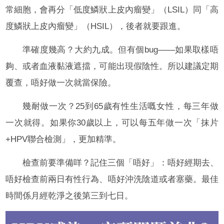
常細胞，會再分「低度鱗狀上皮內瘤變」（LSIL）同「高
度鱗狀上皮內瘤變」（HSIL），後者就要跟進。
準確度幾高？大約九成。但有個bug——如果取樣唔
夠、或者血液黏液遮擋，可能出現假陰性。所以建議定期
覆查，唔好做一次就當保險。
幾耐做一次？25到65歲有性生活嘅女性，每三年做
一次就得。如果你30歲以上，可以每五年做一次「抹片
+HPV聯合檢測」，更加精準。
檢查前要準備咩？記住三個「唔好」：唔好經期去、
唔好檢查前兩日有性行為、唔好沖洗陰道或者塞藥。最佳
時間係月經乾淨之後第三到七日。