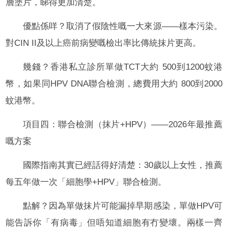
層塗片，睇得更加清楚。
優點係咩？取消了假陰性嘅一大來源——樣本污染。
對CIN II及以上癌前病變嘅檢出率比傳統抹片更高。
幾錢？香港私立診所單做TCT大約 500到1200蚊港
幣，如果同HPV DNA聯合檢測，總費用大約 800到2000
蚊港幣。
項目四：聯合檢測（抹片+HPV）——2026年最推薦
嘅方案
國際指南其實已經話得好清楚：30歲以上女性，推薦
每五年做一次「細胞學+HPV」聯合檢測。
點解？因為單做抹片可能漏掉早期感染，單做HPV可
能告訴你「有病毒」但唔知道細胞有冇變壞。兩樣一齊