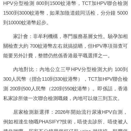
HPV分型檢測 800到1500蚊港幣，TCT加HPV聯合檢測
1500到3000蚊港幣，如果加陰道鏡同活检，分分鐘 5000
到10000蚊港幣起步。
家計會：非牟利機構，專門服務基層女性。驗孕加相
關檢查大約 700蚊港幣左右就搞掂晒，但HPV專項筛查可
能要另外計費，整體仍然係香港最平嘅選擇之一。
內地對比：內地公立三甲HPV分型檢測大約 100到
300人民幣（摺合110到330蚊港幣），TCT加HPV聯合檢
測 200到500人民幣（220到550蚊港幣）。即係話，香港
私家診所做一次聯合檢測嘅錢，內地可以做三到五次。
居家檢測新選擇：2026年開始流行尿液HPV自測，
例如相達生物嘅PHASIFY?技術，唔使去診所、唔使被人