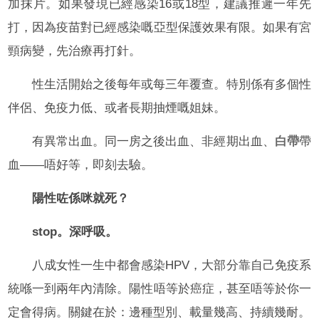
加抹片。如果發現已經感染16或18型，建議推遲一年先
打，因為疫苗對已經感染嘅亞型保護效果有限。如果有宮
頸病變，先治療再打針。
性生活開始之後每年或每三年覆查。特別係有多個性
伴侶、免疫力低、或者長期抽煙嘅姐妹。
有異常出血。同一房之後出血、非經期出血、
白帶
帶
血——唔好等，即刻去驗。
陽性咗係咪就死？
stop。深呼吸。
八成女性一生中都會感染HPV，大部分靠自己免疫系
統喺一到兩年內清除。陽性唔等於癌症，甚至唔等於你一
定會得病。關鍵在於：邊種型別、載量幾高、持續幾耐。