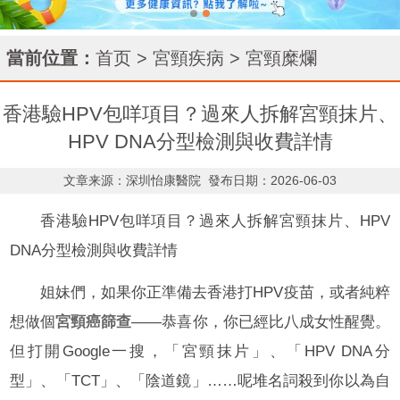
當前位置：
首页
>
宮頸疾病
>
宮頸糜爛
香港驗HPV包咩項目？過來人拆解宮頸抹片、
HPV DNA分型檢測與收費詳情
文章来源：深圳怡康醫院
發布日期：2026-06-03
香港驗HPV包咩項目？過來人拆解宮頸抹片、HPV
DNA分型檢測與收費詳情
姐妹們，如果你正準備去香港打HPV疫苗，或者純粹
想做個
宮頸癌篩查
——恭喜你，你已經比八成女性醒覺。
但打開Google一搜，「宮頸抹片」、「HPV DNA分
型」、「TCT」、「陰道鏡」……呢堆名詞殺到你以為自