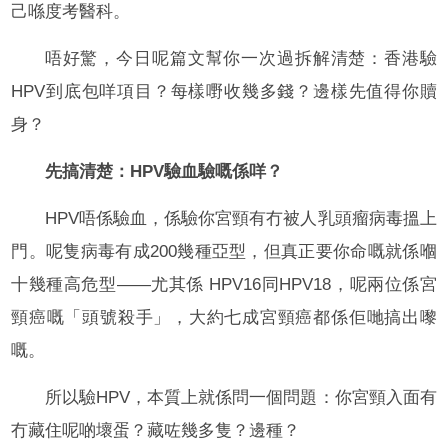
己喺度考醫科。
唔好驚，今日呢篇文幫你一次過拆解清楚：香港驗
HPV到底包咩項目？每樣嘢收幾多錢？邊樣先值得你贖
身？
先搞清楚：HPV驗血驗嘅係咩？
HPV唔係驗血，係驗你宮頸有冇被人乳頭瘤病毒搵上
門。呢隻病毒有成200幾種亞型，但真正要你命嘅就係嗰
十幾種高危型——尤其係 HPV16同HPV18，呢兩位係宮
頸癌嘅「頭號殺手」，大約七成宮頸癌都係佢哋搞出嚟
嘅。
所以驗HPV，本質上就係問一個問題：你宮頸入面有
冇藏住呢啲壞蛋？藏咗幾多隻？邊種？