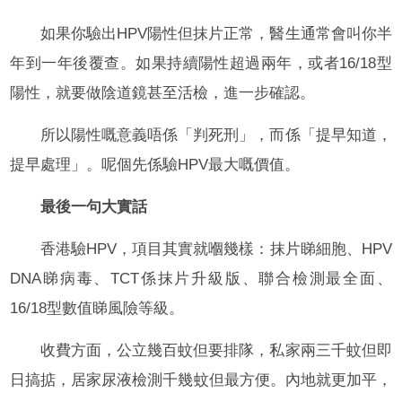
如果你驗出HPV陽性但抹片正常，醫生通常會叫你半
年到一年後覆查。如果持續陽性超過兩年，或者16/18型
陽性，就要做陰道鏡甚至活檢，進一步確認。
所以陽性嘅意義唔係「判死刑」，而係「提早知道，
提早處理」。呢個先係驗HPV最大嘅價值。
最後一句大實話
香港驗HPV，項目其實就嗰幾樣：抹片睇細胞、HPV
DNA睇病毒、TCT係抹片升級版、聯合檢測最全面、
16/18型數值睇風險等級。
收費方面，公立幾百蚊但要排隊，私家兩三千蚊但即
日搞掂，居家尿液檢測千幾蚊但最方便。內地就更加平，