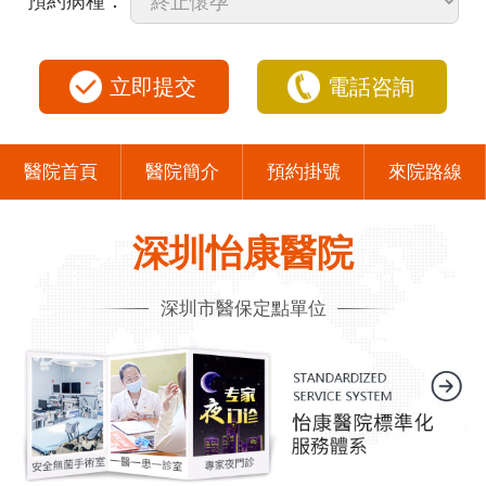
預約病種：
立即提交
電話咨詢
醫院首頁
醫院簡介
預約掛號
來院路線
深圳怡康醫院
深圳市醫保定點單位