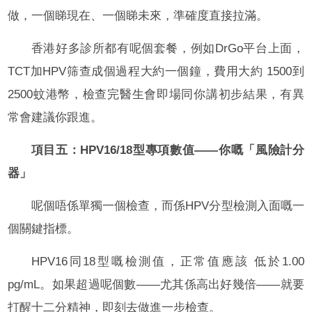
做，一個睇現在、一個睇未來，準確度直接拉滿。
香港好多診所都有呢個套餐，例如DrGo平台上面，
TCT加HPV筛查成個過程大約一個鐘，費用大約 1500到
2500蚊港幣，檢查完醫生會即場同你講初步結果，有異
常會建議你跟進。
項目五：HPV16/18型專項數值——你嘅「風險計分
器」
呢個唔係單獨一個檢查，而係HPV分型檢測入面嘅一
個關鍵指標。
HPV16同18型嘅檢測值，正常值應該 低於1.00
pg/mL。如果超過呢個數——尤其係高出好幾倍——就要
打醒十二分精神，即刻去做進一步檢查。