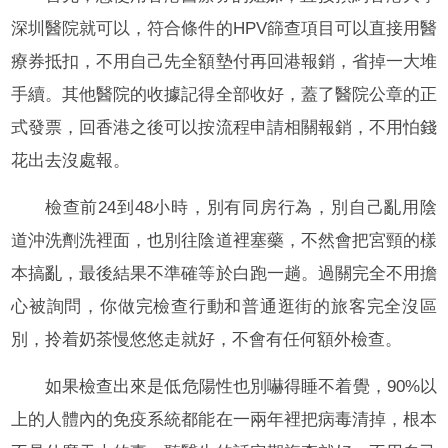
深圳醫院就可以，符合條件的HPV篩查項目可以直接用醫
療券抵扣，不用自己先全額墊付再回港報銷，省掉一大堆
手續。其他醫院的收據記得全部收好，蓋了醫院公章的正
式發票，回香港之後可以按流程申請相關報銷，不用怕錢
花出去沒處報。
檢查前24到48小時，別有同房行為，別自己亂用陰
道沖洗劑洗裡面，也別往陰道裡塞藥，不然會把宮頸的樣
本搞亂，最後結果不準確等於白跑一趟。過關完全不用擔
心被詢問，你做完檢查行動和普通逛街的旅客完全沒區
別，拎着奶茶慢悠悠走就好，不會有任何額外檢查。
如果檢查出來是低危陽性也別嚇得睡不着覺，90%以
上的人體內的免疫系統都能在一兩年裡把病毒清掉，根本