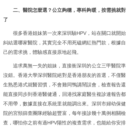
二、醫院怎麼選？公立夠穩，專科夠暖，按需挑就對
了
很多香港姐妹第一次來深圳驗HPV，站在關口就開始
糾結選哪家醫院，其實完全不用死磕網紅熱門款，根據自
己的需求挑，體驗感直接原地起飛。
追求萬無一失的姐妹，直接衝深圳的公立三甲醫院準
沒錯。香港大學深圳醫院絕對是香港朋友的首選，不僅醫
生熟悉港式就醫習慣，不會雞同鴨講鬧誤會，檢查報告還
能直接同步到香港醫健通，回港找家庭醫生複診連報告都
不用帶，數據直接在系統里就能調出來。深圳市婦幼保健
院的宮頸篩查團隊經驗超豐富，每年接診幾十萬例相關檢
查，哪怕你之前有過HPV陽性的複查需求，也能給你安排