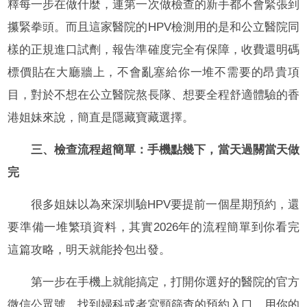
釋每一步在做什麼，連第一次做檢查的新手都不會緊張到
攥緊拳頭。而且這家醫院的HPV檢測用的是和公立醫院同
樣的正規進口試劑，報告準確度完全有保障，收費還明碼
標價貼在大廳牆上，不會亂塞給你一堆不需要的昂貴項
目，對於不想在公立醫院熬長隊、想要全程舒適體驗的香
港姐妹來說，簡直是隱藏寶藏選擇。
三、檢查流程超簡單：手機點幾下，當天過關當天做
完
很多姐妹以為來深圳驗HPV要提前一個星期預約，還
要準備一堆繁瑣資料，其實2026年的流程簡單到你看完
這篇攻略，明天就能拎包出發。
第一步在手機上就能搞定，打開你選好的醫院的官方
微信公眾號，找到婦科或者宮頸篩查的預約入口，用你的