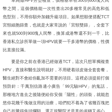
單純做HPV分型檢查，價格基本在300到600塊人民
幣之間，這個價格能一次性查出20多種常見的高危和低
危型別，不用你額外加錢升級項目。如果想順便搭配TCT
宮頸細胞篩查，也就是大家常說的「宮頸雙篩」，全套下
來也就500到900塊人民幣，換算成港幣還不到一千，比
香港私立診所單做一項HPV就要一千多港幣的價格，性價
比直接拉滿。
要是你之前在香港已經做過TCT，這次只想單獨複查
HPV，直接和醫生說明就好，不用硬着頭皮做全套套餐，
醫生絕對不會給你亂加不需要的項目。這裡必須提前打個
預防針：千萬別信路邊小廣告「99元驗HPV」的鬼話，
那種地方進去之後隨便給你安個「陽性」的頭銜，就能忽
悠你花幾千塊做沒用的治療，咱們犯不着為了省幾百塊把
自己折騰得焦頭爛額，選正規醫院才是真的省錢又省心。