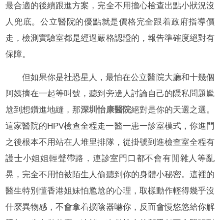
最合適的後續跟進方案，完全不用擔心檢查出點小狀況沒
人兜底。公立醫院的優點就是價格完全跟着政府指導價
走，檢測實驗室都是經過嚴格認證的，報告準確度絕對有
保障。
但如果你是社恐星人，最怕在公立醫院大廳和十幾個
阿姨擠在一起等叫號，聽到旁邊人討論自己的隱私問題尷
尬到想鑽進地縫，那
深圳怡康醫院
絕對是你的天選之選。
這家醫院的HPV檢查全程走一醫一患一診室模式，你進門
之後根本不用站在人堆里排隊，從掛號到進檢查室全程有
護士小姐姐輕聲帶路，連診室門口都不會有閒雜人等亂
晃，完全不用怕被陌生人偷聽到你的身體小秘密。這裡的
醫生特別懂香港姐妹怕尷尬的心理，取樣動作輕得幾乎沒
什麼異物感，不會拿着擴陰器嚇你，反而會慢悠悠給你解