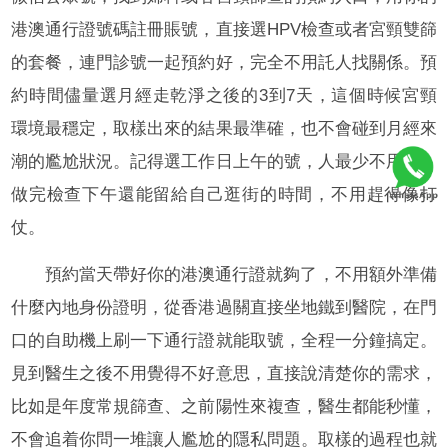
港澳通行證號碼註冊賬號，直接選HPV檢查或者宮頸雙篩
的套餐，連門診號一起預約好，完全不用託人找關係。預
約時間儘量選月經走乾淨之後的3到7天，這個時候宮頸
環境最穩定，取樣出來的結果最準確，也不會碰到月經來
潮的尷尬狀況。記得選工作日上午的號，人最少不用等，
做完檢查下午還能留給自己逛街的時間，不用趕得像打
仗。
預約當天帶好你的港澳通行證就夠了，不用額外準備
什麼內地身份證明，從香港過關直接坐地鐵到醫院，在門
口的自助機上刷一下通行證就能取號，全程一分鐘搞定。
見到醫生之後不用覺得不好意思，直接說清楚你的需求，
比如是年度常規篩查、之前陽性來複查，醫生都能秒懂，
不會追着你問一堆讓人尷尬的隱私問題。取樣的過程也就