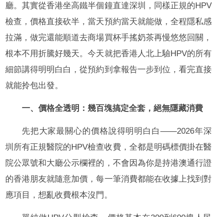
廳。其實從香港坐高鐵半個鐘直達深圳，同樣正規的HPV
檢查，價格直接砍半，當天預約當天就能做，全程隱私感
拉滿，做完還能順道去商場買杯手搖奶茶再慢悠悠回關，
根本不用折騰好幾天。今天就把香港人北上驗HPV的所有
細節講得明明白白，從預約到拿報告一步到位，看完直接
就能拎包出發。
一、價格全透明：幾百塊搞定全套，絕無隱藏消費
先把大家最關心的價格說得明明白白——2026年深
圳所有正規醫院的HPV檢查收費，全都是明碼標價掛在醫
院公眾號和大廳公示欄裡的，不會因為你是持港澳通行證
的香港朋友就隨意加價，每一筆消費都能在收據上找到對
應項目，想亂收費根本沒門。