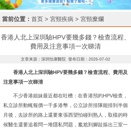
當前位置：
首页
>
宮頸疾病
>
宮頸糜爛
香港人北上深圳驗HPV要幾多錢？檢查流程、
費用及注意事項一次睇清
文章来源：深圳怡康醫院
發布日期：2026-07-02
香港人北上深圳驗HPV要幾多錢？檢查流程、費用及
注意事項一次睇清
不少香港姐妹最近都在吐槽：在香港預約HPV檢查，
私立診所動輒報價一千多港幣，公立診所排隊能排到半個
月後，去診所的路上還要東張西望怕碰到熟人，取樣的時
候醫生還要追着問一堆隱私問題，尷尬到腳趾摳出三室一