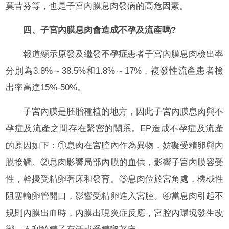
莫昔芬等，也是子宮內膜息肉發病的高危因素。
四、子宮內膜息肉會造成不孕及流產嗎?
報道顯示原發及繼發
不孕症
患者子宮內膜息肉檢出率
分別為3.8%～38.5%和1.8%～17%，複發性流產患者檢
出率高達15%-50%。
子宮內膜是胚胎種植的地方，因此子宮內膜息肉與不
孕症及流產之間存在緊密的關系。EP造成不孕症及流產
的原因如下：①息肉在宮腔內作為異物，妨礙受精卵與內
膜接觸。②息肉影響局部內膜的血供，影響子宮內膜容受
性，幹擾受精卵著床和發育。③息肉位於宮角處，機械性
阻塞輸卵管開口，影響受精卵進入宮腔。④當息肉引起不
規則內膜出血時，內膜出現炎症反應，宮腔內環境發生改