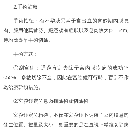
2.手術治療
手術指征：有不孕或異常子宮出血的育齡期內膜息
肉、服用他莫昔芬、絕經後有症狀以及息肉較大(>1.5cm)
時均應盡早手術切除。
手術方式：
①刮宮術：通過盲刮去除子宮內膜疾病的成功率
<50%，多數切除不全，因此在宮腔鏡可行時，盲刮不作
為治療幹預措施。
②宮腔鏡定位息肉摘除術或切除術
宮腔鏡定位精確，不僅在宮腔鏡下明確子宮內膜息肉
發生位置、數量及大小，更重要的是在直視下精准切除病