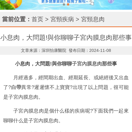
當前位置：
首页
>
宮頸疾病
>
宮頸息肉
小息肉，大問題!與你聊聊子宮內膜息肉那些事
文章来源：深圳怡康醫院
發布日期：2024-11-08
小息肉，大問題!與你聊聊
子宮內膜息肉
那些事
月經過多，經間期出血、經期延長、或絕經後又出血
了?
白帶
異常?遲遲懷不上寶寶?出現了以上問題，很可能
是子宮內膜息肉。
子宮內膜息肉是個什么樣的疾病呢?下面我們一起來
聊聊什么是子宮內膜息肉。