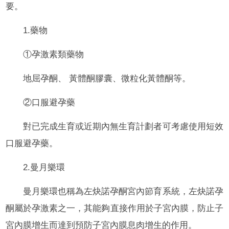
要。
1.藥物
①孕激素類藥物
地屈孕酮、 黃體酮膠囊、微粒化黃體酮等。
②口服避孕藥
對已完成生育或近期內無生育計劃者可考慮使用短效
口服避孕藥。
2.曼月樂環
曼月樂環也稱為左炔諾孕酮宮內節育系統，左炔諾孕
酮屬於孕激素之一，其能夠直接作用於子宮內膜，防止子
宮內膜增生而達到預防子宮內膜息肉增生的作用。