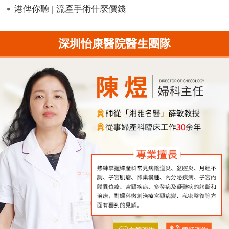
港俾你聽 | 流產手術什麼價錢
深圳怡康醫院醫生團隊