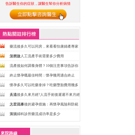
告訴醫生你的症狀，讓醫生幫你分析病情
藥流後多久可以同房，來看看怡康婦產專家
怎麽說
深圳做人工流產手術需要多少費用
流產後如何調養身體？10個注意事項告訴你
終止懷孕嘅最佳時間：懷孕幾周適合終止
懷孕多久可以吃藥拿掉？吃藥墮胎費用幾多
香港
人流後多久來月經?人流手術後遲遲不來月經
怎麼回事
人工流產後的避孕措施：再懷孕風險和防範
方法
深圳婦科診所藥流成功率是多少
來院路線