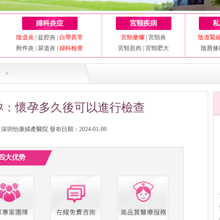
婦科炎症
宮頸疾病
私
陰道炎
|
盆腔炎
|
白帶異常
宮頸糜爛
|
宮頸炎
陰道緊
附件炎
|
尿道炎
|
婦科檢查
宮頸息肉
|
宮頸肥大
陰唇修
>
孕：懷孕多久後可以進行檢查
圳怡康婦產醫院 發布日期：2024-01-09
四大优势