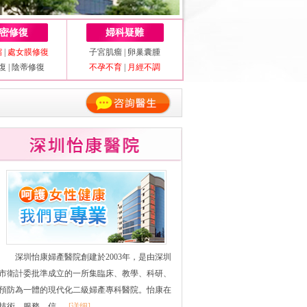
密修復
婦科疑難
縮
|
處女膜修復
子宮肌瘤
|
卵巢囊腫
復
|
陰蒂修復
不孕不育
|
月經不調
深圳怡康婦產醫院創建於2003年，是由深圳
市衛計委批準成立的一所集臨床、教學、科研、
預防為一體的現代化二級婦產專科醫院。怡康在
技術、服務、信......
[详细]