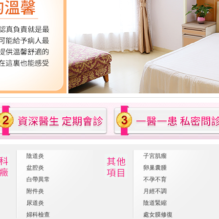
陰道炎
子宮肌瘤
盆腔炎
卵巢囊腫
白帶異常
不孕不育
附件炎
月經不調
尿道炎
陰道緊縮
婦科檢查
處女膜修復