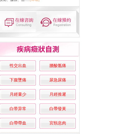
性交出血
腰酸骶痛
下腹墜痛
尿急尿痛
月經量少
月經推遲
白带异常
白帶發黃
白帶帶血
宮頸息肉