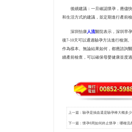
後續建議：一旦確認懷孕，應儘
和生活方式的建議，並定期進行產前
深圳怡康
人流
醫院表示，深圳早
後7-10天可以通過驗孕方法進行檢
作為樣本。無論結果如何，都應諮詢
續產前檢查，可以確保母嬰健康並度
上一篇：
驗孕是抽血還是驗孕棒大概多少
下一篇：
懷孕8周如何終止懷孕：哪種流