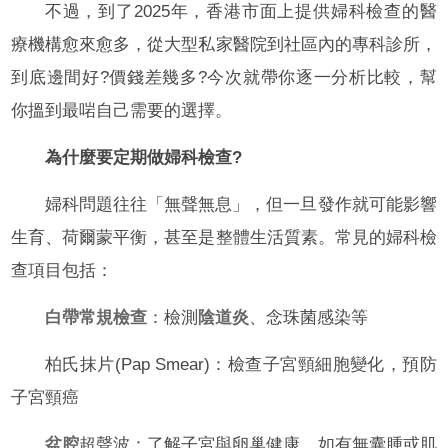
不過，到了2025年，香港市面上提供婦科檢查的醫
療機構愈來愈多，從大型私家醫院到社區內的專科診所，
到底邊間好?價錢差幾多?今次就帶你逐一分析比較，幫
你搵到最啱自己需要的選擇。
為什麼要定期做婦科檢查?
婦科問題往往「無聲無息」，但一旦發作就可能影響
生育、荷爾蒙平衡，甚至是整體生活質素。常見的婦科檢
查項目包括：
白帶常規檢查
：檢測
陰道炎
、念珠菌感染等
柏氏抹片(Pap Smear)：檢查子宮頸細胞變化，預防
子宮頸癌
盆腔
超聲波：了解子宮與卵巢健康，如有無囊腫或肌