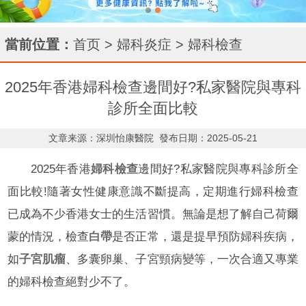
當前位置：
首页
>
婦科炎症
>
婦科檢查
2025年香港婦科檢查邊間好?私家醫院與專科
診所全面比較
文章来源：深圳怡康醫院
發布日期：2025-05-21
2025年香港
婦科檢查
邊間好?私家醫院與專科診所全
面比較!隨著女性健康意識不斷提高，定期進行婦科檢查
已成為不少香港女士的生活習慣。無論是想了解自己荷爾
蒙的情況，檢查
白帶
是否正常，還是提早預防婦科疾病，
如
子宮肌瘤
、多囊卵巢、子宮頸病變等，一次合適又專業
的婦科檢查絕對少不了。