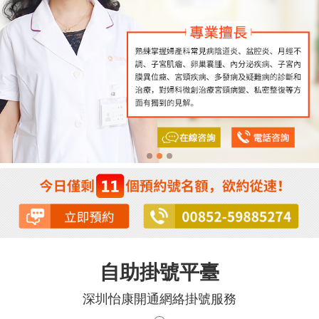
自助掛號平臺
深圳怡康開通網絡掛號服務