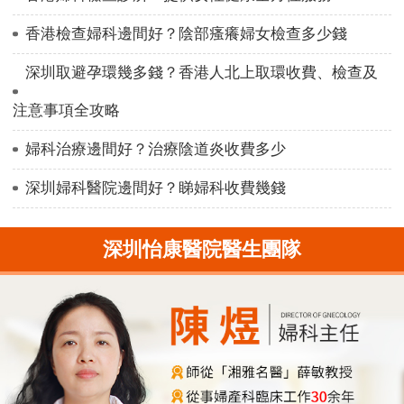
香港檢查婦科邊間好？陰部瘙癢婦女檢查多少錢
深圳取避孕環幾多錢？香港人北上取環收費、檢查及
注意事項全攻略
婦科治療邊間好？治療陰道炎收費多少
深圳婦科醫院邊間好？睇婦科收費幾錢
深圳怡康醫院醫生團隊