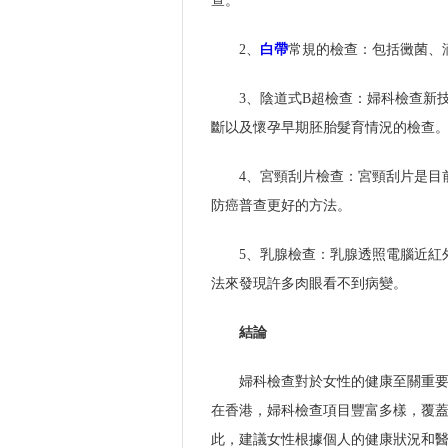
查。
2、
白帶
常規的檢查：包括黴菌、
3、陰道式B超檢查：婦科檢查新
斷以及懷孕早期胚胎髮育情況的檢查
4、宮頸刮片檢查：宮頸刮片是目
防癌普查更好的方法。
5、乳腺檢查：乳腺透照電腦近紅
法來發現許多肉眼看不到病變。
結論
婦科檢查對於女性的健康至關重
在香港，婦科檢查項目豐富多樣，覆
此，建議女性根據個人的健康狀況和