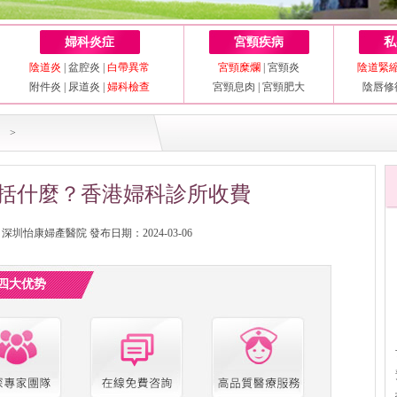
婦科炎症
宮頸疾病
私
陰道炎
|
盆腔炎
|
白帶異常
宮頸糜爛
|
宮頸炎
陰道緊
附件炎
|
尿道炎
|
婦科檢查
宮頸息肉
|
宮頸肥大
陰唇修
>
括什麼？香港婦科診所收費
圳怡康婦產醫院 發布日期：2024-03-06
四大优势