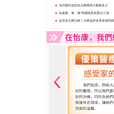
深圳慢性盆腔炎治療費用大概要多少
私處癢、癢、癢!警惕陰虱病重出江湖
盆腔炎怎麼治療？治療盆腔炎香港邊間