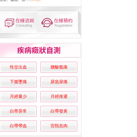
性交出血
腰酸骶痛
下腹墜痛
尿急尿痛
月經量少
月經推遲
白带异常
白帶發黃
白帶帶血
宮頸息肉