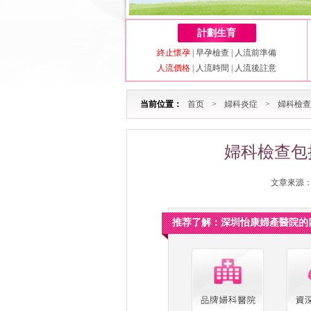
計劃生育
終止懷孕
|
早孕檢查
|
人流前準備
人流價格
|
人流時間
|
人流後註意
当前位置：
首页
>
婦科炎症
>
婦科檢查
婦科檢查包
文章來源：深
推荐了解：深圳怡康婦產醫院的