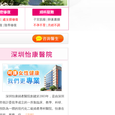
密修復
婦科疑難
縮
|
處女膜修復
子宮肌瘤
|
卵巢囊腫
復
|
陰蒂修復
不孕不育
|
月經不調
深圳怡康婦產醫院創建於2003年，是由深圳
市衛計委批準成立的一所集臨床、教學、科研、
預防為一體的現代化二級婦產專科醫院。怡康在
技術、服務、信......
[详细]