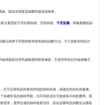
滴蟲、陰道清潔度及細菌性陰道病檢查。
技術主要用於子宮內膜疾病、宮頸疾病、
子宮肌瘤
、卵巢腫瘤的診
。
前廣泛篩查子宮頸癌較簡便有效的診斷方法。TCT是較宮頸刮片
外線掃描是目前乳腺檢查的較新儀器，它是利用近紅外線攝像方
要，它可以幫助及時發現和預防婦科疾病，保護女性的生殖健康。
蓋了各種常見的婦科問題，但不同的項目可能會有不同的費用。因
醫療需求，選擇合適的婦科檢查項目，並在必要時諮詢醫生以獲取