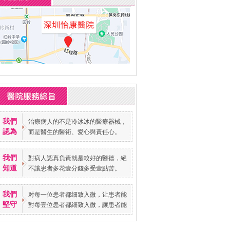
我們
治療病人的不是冷冰冰的醫療器械，
認為
而是醫生的醫術、愛心與責任心。
我們
對病人認真負責就是較好的醫德，絕
知道
不讓患者多花壹分錢多受壹點苦。
我們
对每一位患者都细致入微，让患者能
堅守
對每壹位患者都細致入微，讓患者能