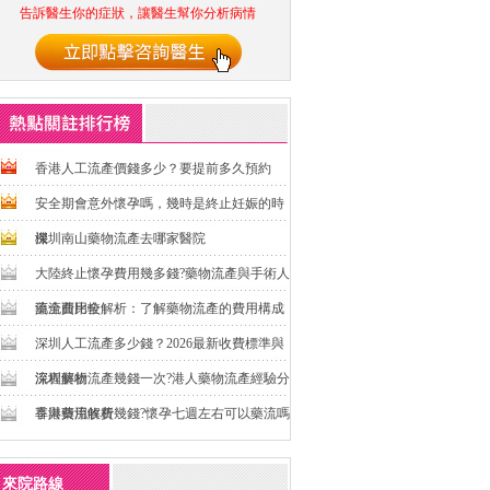
告訴醫生你的症狀，讓醫生幫你分析病情
香港人工流產價錢多少？要提前多久預約
安全期會意外懷孕嗎，幾時是終止妊娠的時
機
深圳南山藥物流產去哪家醫院
大陸終止懷孕費用幾多錢?藥物流產與手術人
流全面比較
藥流費用全解析：了解藥物流產的費用構成
深圳人工流產多少錢？2026最新收費標準與
流程解析
深圳藥物流產幾錢一次?港人藥物流產經驗分
享與費用解析
香港藥流收費幾錢?懷孕七週左右可以藥流嗎
來院路線