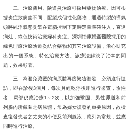
二、治療費用。陰道炎治療可採用藥物治療。因可根
據炎症致病菌不同，配製成個性化藥物，通過特製的導氣
頭將純淨氣態臭氧在電腦控制下定時定量準確注入，直達
病灶，綠色技術治療婦科炎症。
深圳怡康婦產醫院
採用的
綠色理療治療陰道炎結合藥物和其它治療設備，潛心研究
出的一個系統、特色治療方法。該療法解決了治本的問
題，效果顯著。
三、為避免藏匿的病原體再度繁殖復發，必須進行隨
訪，即在診後3個月，每次月經乾淨後即進行複查，陰性
者，局部仍應治療1～2次，以加強鞏固。男性
尿道
和前
列腺內所藏匿之病原體，常為婦女復發的重要原因，故檢
查復發患者之丈夫的小便及前列腺液，應列為常規，並應
同時進行治療。