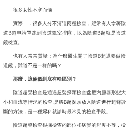
很多女性不寒而慄
實際上，很多人分不清這兩種檢查，經常有人拿著陰
道B超申請單跑到陰道鏡室排隊，以為陰道B超就是陰道
鏡檢查。
也有人常常質疑：為什麼醫生開了陰道B超還要做陰
道鏡，難道不是一樣的嗎？
那麼，這倆個到底有啥區別？
陰道超聲檢查是通過超聲探頭檢查
盆腔
內臟器形態大
小和血流等情況的檢查,是將B超探頭放入陰道進行超聲診
斷的方法，是一種婦科就診時最常見的檢查手段。
陰道超聲檢查根據檢查的部位和病變的程度不等，檢