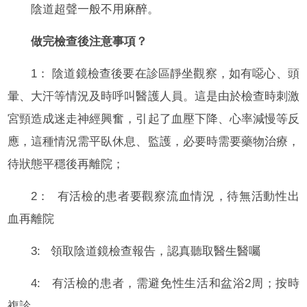
陰道超聲一般不用麻醉。
做完檢查後注意事項？
1： 陰道鏡檢查後要在診區靜坐觀察，如有噁心、頭
暈、大汗等情況及時呼叫醫護人員。這是由於檢查時刺激
宮頸造成迷走神經興奮，引起了血壓下降、心率減慢等反
應，這種情況需平臥休息、監護，必要時需要藥物治療，
待狀態平穩後再離院；
2： 有活檢的患者要觀察流血情況，待無活動性出
血再離院
3: 領取陰道鏡檢查報告，認真聽取醫生醫囑
4: 有活檢的患者，需避免性生活和盆浴2周；按時
複診。