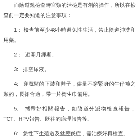
而陰道鏡檢查時宮頸的活檢是有創的操作，所以在檢
查前一定要知道的注意事項：
1： 檢查前至少48小時避免性生活，禁止陰道沖洗和
用藥。
2： 避開月經期。
3: 排空尿液。
4: 穿寬鬆的下裝和鞋子，儘量不穿緊身的牛仔褲之
類的，長裙合適，帶一片衛生巾備用。
5: 攜帶好相關報告，如陰道分泌物檢查報告，
TCT、HPV報告、既往的病理報告等。
6: 急性下生殖道及
盆腔炎
症，需治療好再檢查。