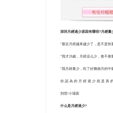
深圳月經過少原因有哪些?月經量
“最近月經越來越少了，是不是快
“我才28歲，月經這么少，會不會
“我月經量少，吃了好幾個月的中
你 認 為 的 月 經 過 少 就 是 真 的
別慌!小場面
什么是月經過少?