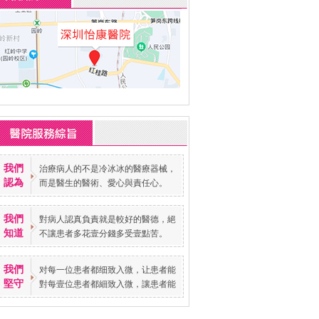
我們
治療病人的不是冷冰冰的醫療器械，
認為
而是醫生的醫術、愛心與責任心。
我們
對病人認真負責就是較好的醫德，絕
知道
不讓患者多花壹分錢多受壹點苦。
我們
对每一位患者都细致入微，让患者能
堅守
對每壹位患者都細致入微，讓患者能