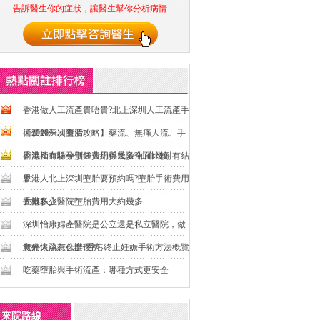
告訴醫生你的症狀，讓醫生幫你分析病情
香港做人工流產貴唔貴?北上深圳人工流產手
術價錢一次看清
【2026深圳墮胎攻略】藥流、無痛人流、手
術流產有咩分別？費用與風險全面比較
香港抽血驗孕價錢大約係幾多?抽血幾耐有結
果
香港人北上深圳墮胎要預約嗎?墮胎手術費用
大概多少
香港私立醫院墮胎費用大約幾多
深圳怡康婦產醫院是公立還是私立醫院，做
無痛人流有什麼優勢
意外懷孕怎么辦?香港終止妊娠手術方法概覽
吃藥墮胎與手術流產：哪種方式更安全
來院路線