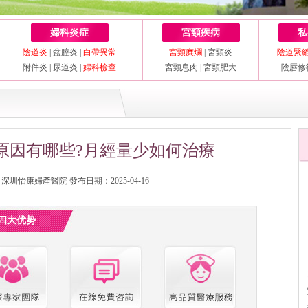
婦科炎症
宮頸疾病
私
陰道炎
|
盆腔炎
|
白帶異常
宮頸糜爛
|
宮頸炎
陰道緊
附件炎
|
尿道炎
|
婦科檢查
宮頸息肉
|
宮頸肥大
陰唇修
原因有哪些?月經量少如何治療
圳怡康婦產醫院 發布日期：2025-04-16
四大优势