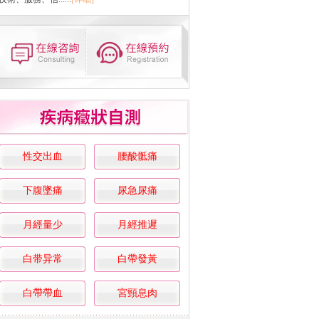
性交出血
腰酸骶痛
下腹墜痛
尿急尿痛
月經量少
月經推遲
白带异常
白帶發黃
白帶帶血
宮頸息肉