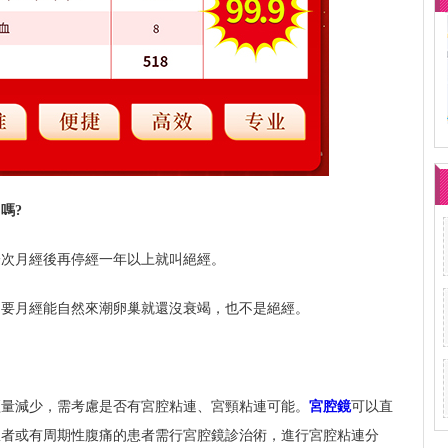
嗎?
一次月經後再停經一年以上就叫絕經。
只要月經能自然來潮卵巢就還沒衰竭，也不是絕經。
經量減少，需考慮是否有宮腔粘連、宮頸粘連可能。
宮腔鏡
可以直
患者或有周期性腹痛的患者需行宮腔鏡診治術，進行宮腔粘連分