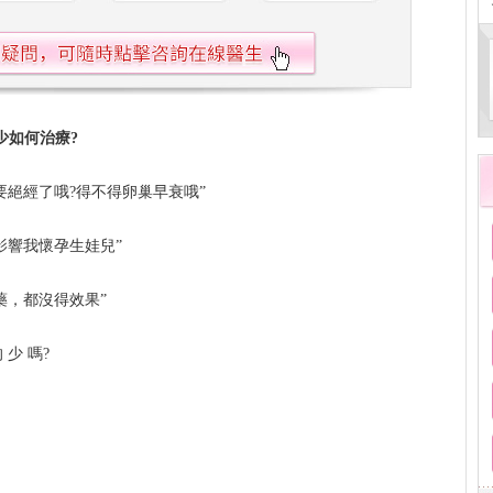
少如何治療?
要絕經了哦?得不得卵巢早衰哦”
影響我懷孕生娃兒”
藥，都沒得效果”
 少 嗎?