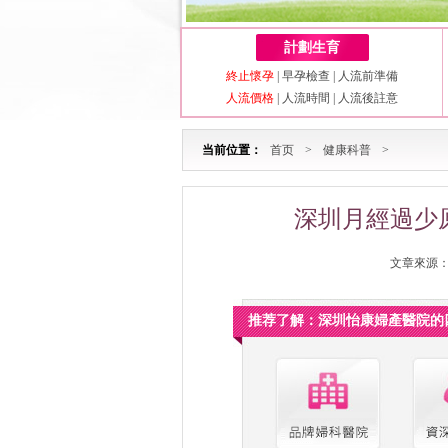
計劃生育
終止懷孕
|
早孕檢查
|
人流前準備
人流價格
|
人流時間
|
人流後註意
当前位置：
首页
>
健康科普
>
深圳月經過少
文章來源：深
推荐了解：深圳怡康婦產醫院的