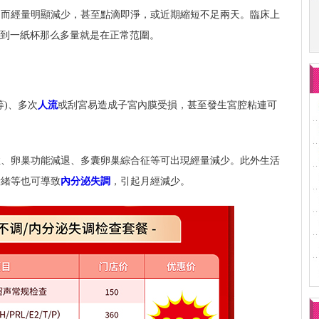
，而經量明顯減少，甚至點滴即淨，或近期縮短不足兩天。臨床上
酒蓋到一紙杯那么多量就是在正常范圍。
等)、多次
人流
或刮宮易造成子宮內膜受損，甚至發生宮腔粘連可
症、卵巢功能減退、多囊卵巢綜合征等可出現經量減少。此外生活
情緒等也可導致
內分泌失調
，引起月經減少。