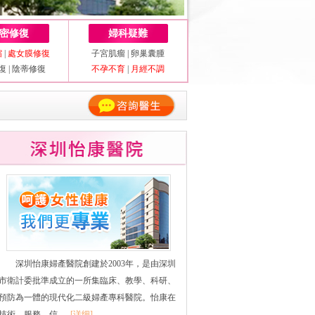
密修復
婦科疑難
縮
|
處女膜修復
子宮肌瘤
|
卵巢囊腫
復
|
陰蒂修復
不孕不育
|
月經不調
深圳怡康婦產醫院創建於2003年，是由深圳
市衛計委批準成立的一所集臨床、教學、科研、
預防為一體的現代化二級婦產專科醫院。怡康在
技術、服務、信......
[详细]