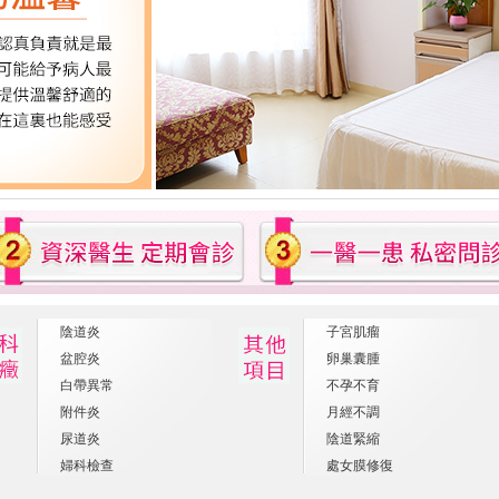
陰道炎
子宮肌瘤
盆腔炎
卵巢囊腫
白帶異常
不孕不育
附件炎
月經不調
尿道炎
陰道緊縮
婦科檢查
處女膜修復