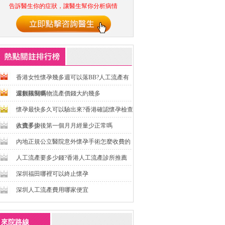
告訴醫生你的症狀，讓醫生幫你分析病情
香港女性懷孕幾多週可以落BB?人工流產有
週數限制嗎
深圳福田藥物流產價錢大約幾多
懷孕最快多久可以驗出來?香港確認懷孕檢查
收費多少
人流手術後第一個月月經量少正常嗎
內地正規公立醫院意外懷孕手術怎麼收費的
人工流產要多少錢?香港人工流產診所推薦
深圳福田哪裡可以終止懷孕
深圳人工流產費用哪家便宜
來院路線