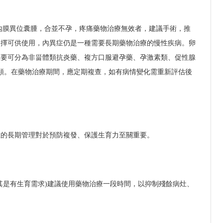
宮內膜異位囊腫，合並不孕，疼痛藥物治療無效者，建議手術，推
選擇可供使用，內異症仍是一種需要長期藥物治療的慢性疾病。卵
主要可分為非甾體類抗炎藥、複方口服避孕藥、孕激素類、促性腺
類。在藥物治療期間，應定期複查，如有病情變化需重新評估後
腫的長期管理對於預防複發、保護生育力至關重要。
其是有生育需求)建議使用藥物治療一段時間，以抑制殘餘病灶、