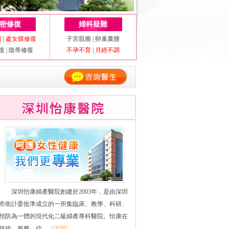
密修復
婦科疑難
縮
|
處女膜修復
子宮肌瘤
|
卵巢囊腫
復
|
陰蒂修復
不孕不育
|
月經不調
深圳怡康婦產醫院創建於2003年，是由深圳
市衛計委批準成立的一所集臨床、教學、科研、
預防為一體的現代化二級婦產專科醫院。怡康在
技術、服務、信......
[详细]