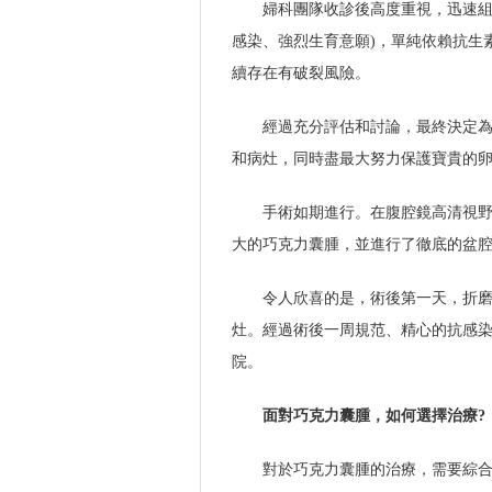
婦科團隊收診後高度重視，迅速組
感染、強烈生育意願)，單純依賴抗生
續存在有破裂風險。
經過充分評估和討論，最終決定
和病灶，同時盡最大努力保護寶貴的
手術如期進行。在腹腔鏡高清視
大的巧克力囊腫，並進行了徹底的盆
令人欣喜的是，術後第一天，折磨
灶。經過術後一周規范、精心的抗感
院。
面對巧克力囊腫，如何選擇治療?
對於巧克力囊腫的治療，需要綜