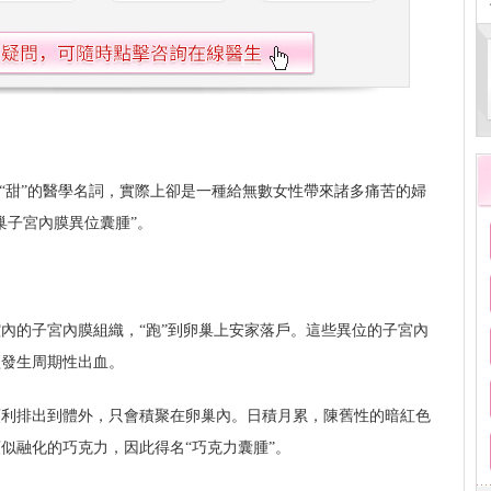
點“甜”的醫學名詞，實際上卻是一種給無數女性帶來諸多痛苦的婦
巢子宮內膜異位囊腫”。
內的子宮內膜組織，“跑”到卵巢上安家落戶。這些異位的子宮內
經發生周期性出血。
順利排出到體外，只會積聚在卵巢內。日積月累，陳舊性的暗紅色
似融化的巧克力，因此得名“巧克力囊腫”。