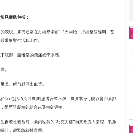
，常見症狀包括：
型的表現。疼痛通常在月經來潮前1-2天開始，持續整個經期，甚
，嚴重影響生活和工作。
現下腹部、腰骶部的隱痛或墜脹感。
疼痛。
期延長、經前點滴出血等。
內膜異位症(包括巧克力囊腫)患者合並不孕。囊腫本身可能影響卵巢排
連，從而阻礙精卵結合或受精卵運輸。
發生自發性破裂時，囊內粘稠的“巧克力樣”物質會流入腹腔，刺激
、嘔吐，需緊急就醫處理。