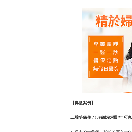
【典型案例】
二胎夢保住了!39歲媽媽體內“巧
在過去的十餘年，39歲的李女士(