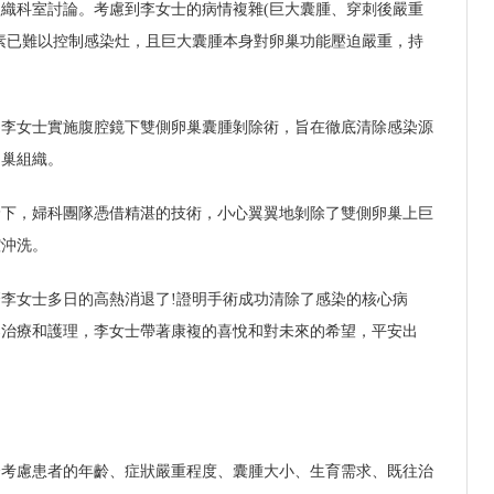
織科室討論。考慮到李女士的病情複雜(巨大囊腫、穿刺後嚴重
素已難以控制感染灶，且巨大囊腫本身對卵巢功能壓迫嚴重，持
為李女士實施腹腔鏡下雙側卵巢囊腫剝除術，旨在徹底清除感染源
卵巢組織。
野下，婦科團隊憑借精湛的技術，小心翼翼地剝除了雙側卵巢上巨
腔沖洗。
李女士多日的高熱消退了!證明手術成功清除了感染的核心病
染治療和護理，李女士帶著康複的喜悅和對未來的希望，平安出
合考慮患者的年齡、症狀嚴重程度、囊腫大小、生育需求、既往治