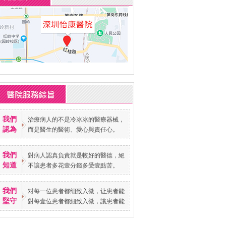
我們
治療病人的不是冷冰冰的醫療器械，
認為
而是醫生的醫術、愛心與責任心。
我們
對病人認真負責就是較好的醫德，絕
知道
不讓患者多花壹分錢多受壹點苦。
我們
对每一位患者都细致入微，让患者能
堅守
對每壹位患者都細致入微，讓患者能