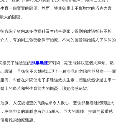
再生育一個寶寶的願望。然而，雙側卵巢上不斷增大的巧克力囊
上最大的阻礙。
後咨詢了省內20多位婦科及生殖科專家，得到的建議卻各不相
刺介入，有的則主張藥物保守治療。不同的聲音讓她陷入了深深的
院接受了經陰道的
卵巢囊腫
穿刺術，期望能解決這個大麻煩。然
5ml囊液，且術後不久她就出現了一種少見但危險的並發症——囊
下腹痛。即使在外院使用了多種強效抗生素，體溫依然像過山車一
身體上的痛苦和對生育能力的擔憂，讓她倍感絕望。
治療。入院後複查的B超結果令人揪心：雙側卵巢囊腫體積巨大!
，左側卵巢的囊腫也有約3.5厘米。巨大的囊腫、持續的嚴重感
一個複雜的治療難題。