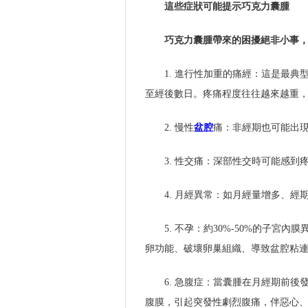
這些症狀可能提示巧克力囊腫
巧克力囊腫帶來的困擾絕非小事
1. 進行性加重的痛經：這是最典
至經後數日。疼痛程度往往越來越重
2. 慢性
盆腔
痛：非經期也可能出
3. 性交痛：深部性交時可能感到
4. 月經異常：如月經量增多、經
5. 不孕：約30%-50%的子宮
卵功能、破壞卵巢組織、導致盆腔粘
6. 急腹症：當囊腫在月經期前後
腹膜，引起突發性劇烈腹痛，伴惡心