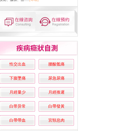
性交出血
腰酸骶痛
下腹墜痛
尿急尿痛
月經量少
月經推遲
白带异常
白帶發黃
白帶帶血
宮頸息肉