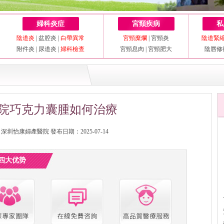
婦科炎症
宮頸疾病
私
陰道炎
|
盆腔炎
|
白帶異常
宮頸糜爛
|
宮頸炎
陰道緊
附件炎
|
尿道炎
|
婦科檢查
宮頸息肉
|
宮頸肥大
陰唇修
院巧克力囊腫如何治療
圳怡康婦產醫院 發布日期：2025-07-14
四大优势