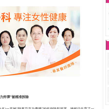
克力炸彈”被精准拆除
化名)一直被“卵巢巧克力囊腫”的疾病陰影籠罩。雖然已生育了一