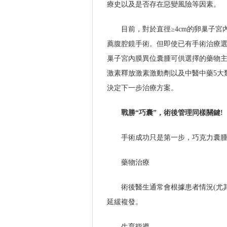
療史以及是否存在惡變風險等因素。
目前，對於直徑≥4cm的卵巢子
薦腹腔鏡手術。但即使已有手術治療
巢子宮內膜異位囊腫可供選擇的藥物
激素釋放激素激動劑以及中醫中藥5大
決定下一步治療方案。
戰勝“巧囊”，術後管理同樣關鍵!
手術成功只是第一步，巧克力囊
藥物治療
術後醫生通常會根據患者情況(尤
延緩複發。
生育指導