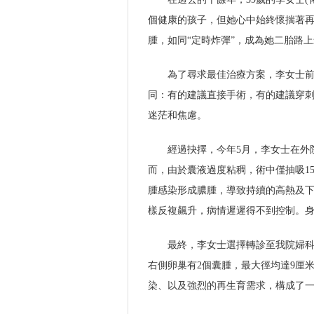
個健康的孩子，但她心中始終懷揣著
腫，如同“定時炸彈”，成為她二胎路
為了尋求最佳治療方案，李女士前
同：有的建議直接手術，有的建議穿
迷茫和焦慮。
經過抉擇，今年5月，李女士在外
而，由於囊液過度粘稠，術中僅抽吸1
腫感染形成膿腫，導致持續的高熱及
樣反複飆升，病情遲遲得不到控制。
最終，李女士選擇轉診至我院婦科
右側卵巢有2個囊腫，最大徑均達9厘米
染、以及強烈的再生育需求，構成了