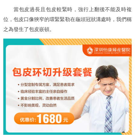
當包皮過長且包皮較緊時，強行上翻後不能及時複
位，包皮口像狹窄的環緊緊勒在龜頭冠狀溝處時，我們稱
之為發生了包皮嵌頓。