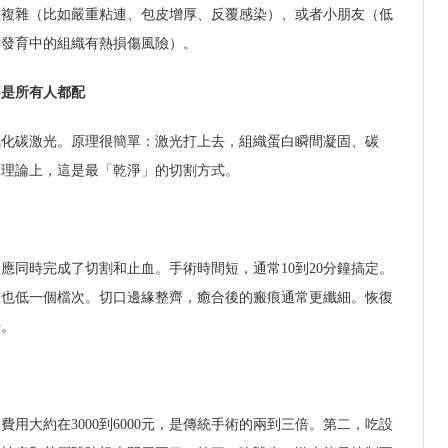
況複雜（比如嚴重粘連、包皮增厚、反覆感染）、或者小朋友（低
對發育中的組織有熱損傷風險）。
不是所有人都配
氧化碳激光。原理很簡單：激光打上去，組織蛋白瞬間凝固、碳
。理論上，這是最「乾淨」的切割方式。
應同時完成了切割和止血。手術時間短，通常10到20分鐘搞定。
度也低一個檔次。切口邊緣整齊，癒合後的瘢痕通常更纖細。恢復
倍。
用大約在3000到6000元，是傳統手術的兩到三倍。第二，吃設