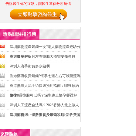
告訴醫生你的症狀，讓醫生幫你分析病情
深圳藥物流產幾錢一次?港人藥物流產經驗分
享與費用解析
香港懷孕一個月左右墮胎大概需要幾多錢
深圳人流手術費多少錢啊
香港藥流收費幾錢?懷孕七週左右可以藥流嗎
香港無痛人流手術快速預約指南：哪裡預約
便捷
懷孕8週墮胎可以嗎？深圳終止懷孕哪裡好
深圳人工流產合法嗎？2026香港人北上做人
流手術費用、週數限制及準備攻略
深圳藥物終止懷孕要多少錢?2025最新收費范
圍與注意事項一次講清
來院路線