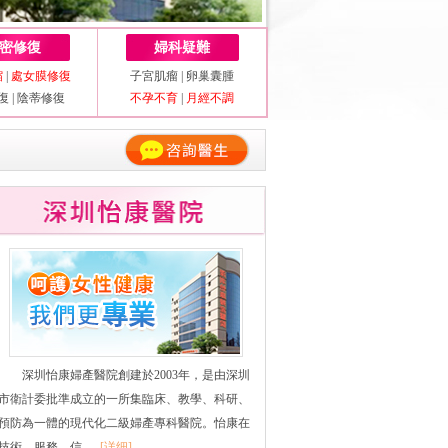
密修復
婦科疑難
縮
|
處女膜修復
子宮肌瘤
|
卵巢囊腫
復
|
陰蒂修復
不孕不育
|
月經不調
深圳怡康婦產醫院創建於2003年，是由深圳
市衛計委批準成立的一所集臨床、教學、科研、
預防為一體的現代化二級婦產專科醫院。怡康在
技術、服務、信......
[详细]