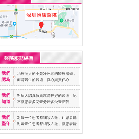
我們
治療病人的不是冷冰冰的醫療器械，
認為
而是醫生的醫術、愛心與責任心。
我們
對病人認真負責就是較好的醫德，絕
知道
不讓患者多花壹分錢多受壹點苦。
我們
对每一位患者都细致入微，让患者能
堅守
對每壹位患者都細致入微，讓患者能