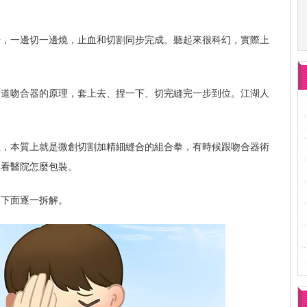
場，一邊切一邊燒，止血和切割同步完成。聽起來很科幻，實際上
腸道吻合器的原理，套上去、捏一下、切完縫完一步到位。江湖人
。
住，本質上就是微創切割加精細縫合的組合拳，有時候跟吻合器術
鍵看醫院怎麼包裝。
。下面逐一拆解。