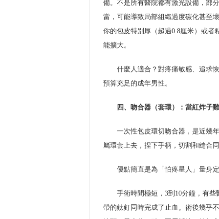
備。不是所有醫院都有激光設備，部
當，可能導致局部組織過度碳化甚至
你的包皮特別厚（超過0.8厘米）或
能擴大。
什麼人適合？對疼痛敏感、追求
預算充足的成年男性。
四、吻合器（套環）：當紅炸子
一次性包皮環切吻合器，是近幾
屬環套上去，捏下手柄，切割和縫合
優點簡直是為「怕疼星人」量身
手術時間極短，3到10分鐘，有
帶的鈦釘同時完成了止血。術後幾乎