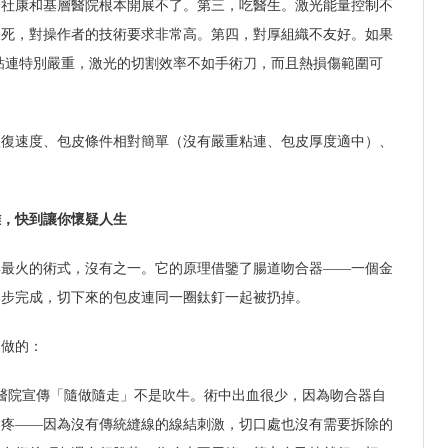
分社康和基層醫院根本開展不了。第三，吃醫生。激光能量控制不
壞死，對操作者的技術要求非常高。第四，對厚組織不友好。如果
者粘連特別嚴重，激光的切割效率不如手術刀，而且熱損傷範圍可
恢復速度、包皮條件相對簡單（沒有嚴重粘連、包皮厚度適中）、
雞，快到讓你懷疑人生
年最火的術式，沒有之一。它的原理借鑒了腸道吻合器——一個金
同步完成，切下來的包皮連同一圈鈦釘一起被扔掉。
定做的：
些醫院宣傳「隨做隨走」不是吹牛。術中出血很少，因為吻合器自
不疼——因為沒有傳統縫線的線結刺激，切口處也沒有需要拆除的