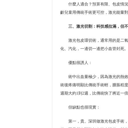
什麼人適合？預算有限、包皮情
齡兒童用傳統手術更可控，激光能量
三、激光切割：科技感拉滿，但
激光包皮環切術，通常用的是二
化、汽化，一邊切一邊把小血管封死
優點很誘人：
術中出血量極少，因為激光的熱效
術後疼痛明顯比傳統手術輕，腫脹程
週期大約1到2週，比傳統快了將近一
但缺點也很現實：
第一，貴。深圳做激光包皮手術，費