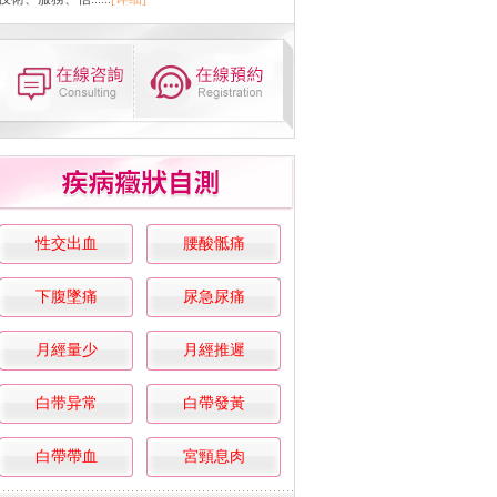
性交出血
腰酸骶痛
下腹墜痛
尿急尿痛
月經量少
月經推遲
白带异常
白帶發黃
白帶帶血
宮頸息肉