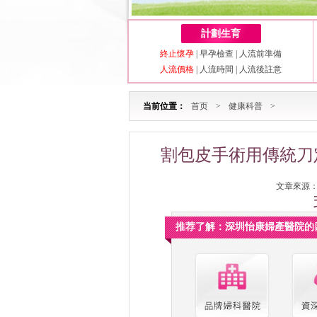
計劃生育
終止懷孕
|
早孕檢查
|
人流前準備
人流價格
|
人流時間
|
人流後註意
当前位置：
首页
>
健康科普
>
割包皮手術用傳統刀
文章來源：深
推荐了解：深圳怡康婦產醫院的