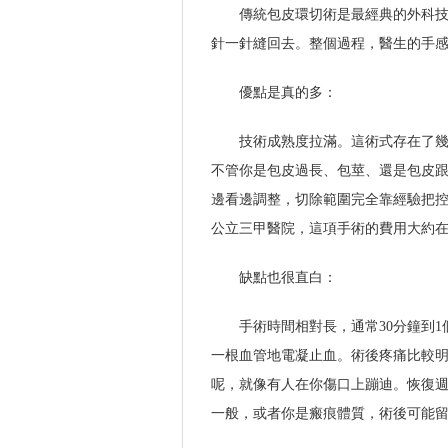
傳統包皮環切術是最經典的外科
針一針縫回去。整個過程，醫生的手
優點是真的多：
技術成熟度拉滿。這術式存在了
不管你是包皮過長、包莖、還是包皮跟
邊看邊調整，切除範圍完全靠經驗把
公立三甲醫院，這項手術的費用大約在1
缺點也很直白：
手術時間相對長，通常30分鐘到
一根血管地電凝止血。術後疼痛比較
呢，就像有人在你傷口上蹦迪。恢復週
一般，或者你是瘢痕體質，術後可能