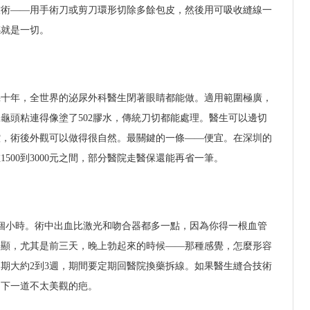
技術——用手術刀或剪刀環形切除多餘包皮，然後用可吸收縫線一
感就是一切。
幾十年，全世界的泌尿外科醫生閉著眼睛都能做。適用範圍極廣，
龜頭粘連得像塗了502膠水，傳統刀切都能處理。醫生可以邊切
控，術後外觀可以做得很自然。最關鍵的一條——便宜。在深圳的
500到3000元之間，部分醫院走醫保還能再省一筆。
1個小時。術中出血比激光和吻合器都多一點，因為你得一根血管
明顯，尤其是前三天，晚上勃起來的時候——那種感覺，怎麼形容
期大約2到3週，期間要定期回醫院換藥拆線。如果醫生縫合技術
留下一道不太美觀的疤。