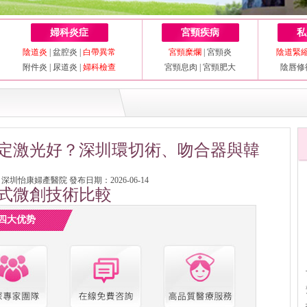
婦科炎症
宮頸疾病
私
陰道炎
|
盆腔炎
|
白帶異常
宮頸糜爛
|
宮頸炎
陰道緊
附件炎
|
尿道炎
|
婦科檢查
宮頸息肉
|
宮頸肥大
陰唇修
定激光好？深圳環切術、吻合器與韓
圳怡康婦產醫院 發布日期：2026-06-14
式微創技術比較
四大优势