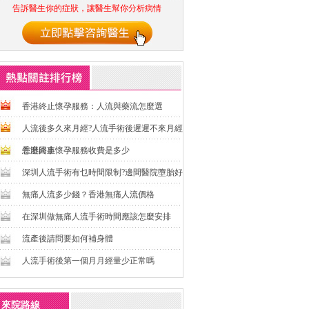
告訴醫生你的症狀，讓醫生幫你分析病情
香港終止懷孕服務：人流與藥流怎麼選
人流後多久來月經?人流手術後遲遲不來月經
怎麼回事
香港終止懷孕服務收費是多少
深圳人流手術有乜時間限制?邊間醫院墮胎好
無痛人流多少錢？香港無痛人流價格
在深圳做無痛人流手術時間應該怎麼安排
流產後請問要如何補身體
人流手術後第一個月月經量少正常嗎
來院路線