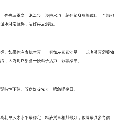
度。你去蒸桑拿、泡溫泉、浸熱水浴、著住紧身褲焗成日，全部都
，溫水淋浴就得，唔好再去焗啦。
戒煙。如果你有食抗生素——例如左氧氟沙星——或者激素類藥物
生講，因為呢啲藥會干擾精子活力，影響結果。
。
會暫時性下降。等病好咗先去，唔急呢幾日。
因為朝早激素水平最穩定，精液質量相對最好，數據最具參考價