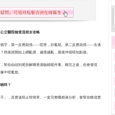
與公立醫院檢查流程全攻略
兩個字，第一反應就係——哎呀，好尷尬。第二反應就係——去邊
咩？然後就開始上網亂搜，越搜越亂，最後仲係唔知點做。
式，幫你由頭到尾拆解晒香港驗精呢件事。睇完之後，你會發現
想像中咁尷尬。
驗啲咩？
精子」，其實遠唔止咁簡單。一套完整嘅精液分析，會幫你睇清楚