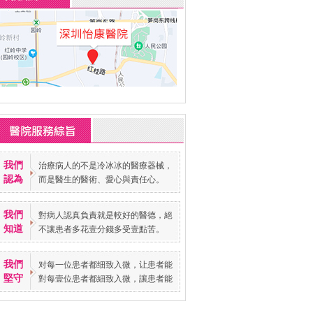
我們
治療病人的不是冷冰冰的醫療器械，
認為
而是醫生的醫術、愛心與責任心。
我們
對病人認真負責就是較好的醫德，絕
知道
不讓患者多花壹分錢多受壹點苦。
我們
对每一位患者都细致入微，让患者能
堅守
對每壹位患者都細致入微，讓患者能