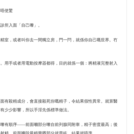
，唔使驚
喺診所入面「自己嚟」。
取精室，或者叫你去一間獨立房，門一閂，就係你自己嘅世界。冇
淫。用手或者用電動按摩器都得，目的就係一個：將精液完整射入
裏面有殺精成分，會直接殺死你嘅精子，令結果假性異常。就算醫
能有少少影響，所以手淫先係標準做法。
出嚟有順序——前面嗰部分嚟自前列腺同附睾，精子密度最高；後
外射精，前面嗰段最精華嘅部分就甩咗，結果就唔準。