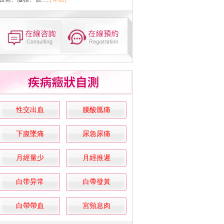
性交出血
腰酸骶痛
下腹墜痛
尿急尿痛
月經量少
月經推遲
白带异常
白帶發黃
白帶帶血
宮頸息肉