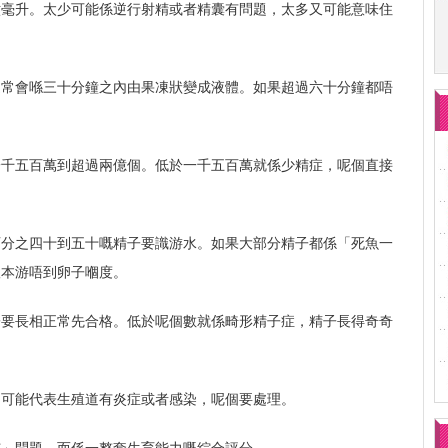
六毫升。太少可能係逆行射精或者精囊有問題，太多又可能意味住
通常會喺三十分鐘之內由果凍狀變成液體。如果超過六十分鐘都唔
。
一千五百萬到超過兩億個。低於一千五百萬就係少精症，呢個直接
百分之四十到五十嘅精子要識游水。如果大部分精子都係「死魚一
根本游唔到卵子嗰度。
子要長相正常先合格。低於呢個數就係畸形精子症，精子長得奇奇
，可能代表生殖道有炎症或者感染，呢個要處理。