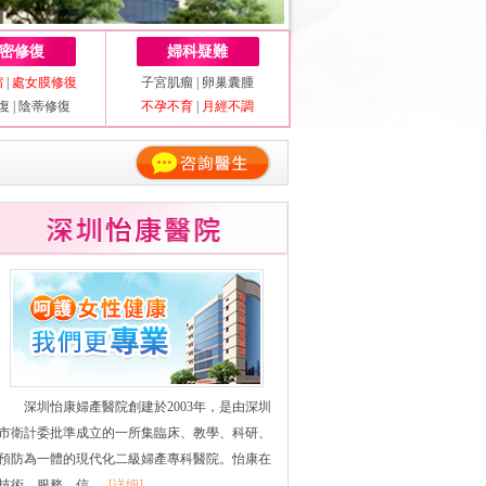
密修復
婦科疑難
縮
|
處女膜修復
子宮肌瘤
|
卵巢囊腫
復
|
陰蒂修復
不孕不育
|
月經不調
深圳怡康婦產醫院創建於2003年，是由深圳
市衛計委批準成立的一所集臨床、教學、科研、
預防為一體的現代化二級婦產專科醫院。怡康在
技術、服務、信......
[详细]