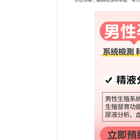
所以你睇，驗精唔係簡單嘅「有