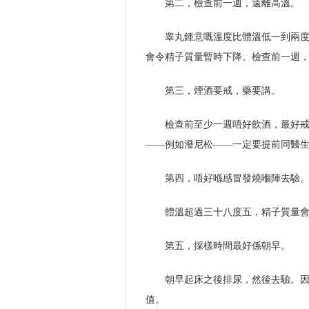
第二，檢查前一週，遠離高溫。
睾丸鍾意嘅溫度比體溫低一到兩
會令精子質量暫時下降。檢查前一週
第三，煙酒要戒，藥要講。
檢查前至少一週唔好飲酒，最好
——例如潑尼松——一定要提前同醫
第四，唔好喺感冒發燒嗰陣去驗
體溫超過三十八度五，精子質量
第五，採樣時間最好係朝早。
朝早起床之後排尿，然後去驗。
值。