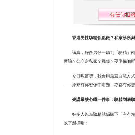
香港男性驗精係點做？私家診所
講真，好多男仔一聽到「驗精」
度驗？公立定私家？幾錢？要準備啲
今日呢篇嘢，我會用最直白嘅方
——原來冇你想像中咁難，亦都冇你
先講最核心嘅一件事：驗精到底
好多人以為驗精就係睇下「有冇
以下幾樣嘢：