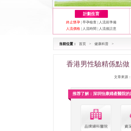
計劃生育
終止懷孕
|
早孕檢查
|
人流前準備
人流價格
|
人流時間
|
人流後註意
当前位置：
首页
>
健康科普
>
香港男性驗精係點做
文章來源：深
推荐了解：深圳怡康婦產醫院的