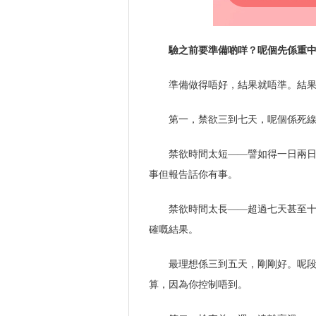
驗之前要準備啲咩？呢個先係重
準備做得唔好，結果就唔準。結
第一，禁欲三到七天，呢個係死
禁欲時間太短——譬如得一日兩
事但報告話你有事。
禁欲時間太長——超過七天甚至
確嘅結果。
最理想係三到五天，剛剛好。呢
算，因為你控制唔到。