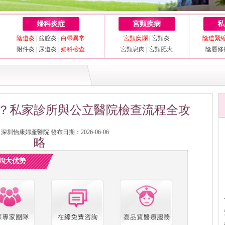
婦科炎症
宮頸疾病
私
陰道炎
|
盆腔炎
|
白帶異常
宮頸糜爛
|
宮頸炎
陰道緊
附件炎
|
尿道炎
|
婦科檢查
宮頸息肉
|
宮頸肥大
陰唇修
？私家診所與公立醫院檢查流程全攻
圳怡康婦產醫院 發布日期：2026-06-06
略
四大优势