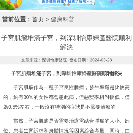
當前位置：
首页
>
健康科普
子宮肌瘤堆滿子宮，到深圳怡康婦產醫院順利
解決
文章来源：深圳怡康醫院
發布日期：2024-03-28
子宮肌瘤
堆滿子宮，到
深圳怡康婦產醫院
順利解決
子宮肌瘤作為一種子宮良性腫瘤，發生率還是比較高
的，約有30%的女性都曾患此病，但惡變率相對較低，僅
為0.5%左右，一般沒有特別的症狀是不需要治療的。
當然，子宮肌瘤是否需要治療需結合腫瘤的大小、部
位、患者生育訴求和身體情況等因素綜合考量。同時，由