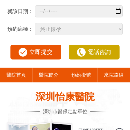
就診日期：
預約病種：
立即提交
電話咨詢
醫院首頁
醫院簡介
預約掛號
來院路線
深圳怡康醫院
深圳市醫保定點單位