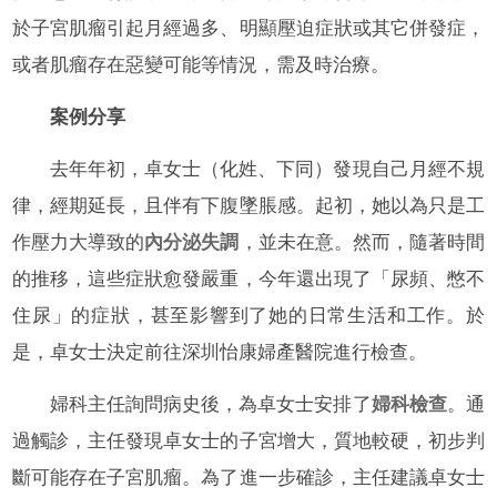
於子宮肌瘤引起月經過多、明顯壓迫症狀或其它併發症，
或者肌瘤存在惡變可能等情況，需及時治療。
案例分享
去年年初，卓女士（化姓、下同）發現自己月經不規
律，經期延長，且伴有下腹墜脹感。起初，她以為只是工
作壓力大導致的
內分泌失調
，並未在意。然而，隨著時間
的推移，這些症狀愈發嚴重，今年還出現了「尿頻、憋不
住尿」的症狀，甚至影響到了她的日常生活和工作。於
是，卓女士決定前往深圳怡康婦產醫院進行檢查。
婦科主任詢問病史後，為卓女士安排了
婦科檢查
。通
過觸診，主任發現卓女士的子宮增大，質地較硬，初步判
斷可能存在子宮肌瘤。為了進一步確診，主任建議卓女士