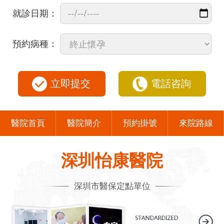
就診日期：
預約病種：
立即提交
電話咨詢
醫院首頁
醫院簡介
預約掛號
來院路線
深圳怡康醫院
深圳市醫保定點單位