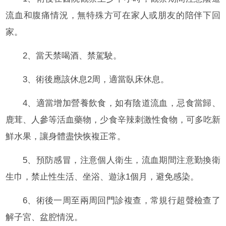
流血和腹痛情況，無特殊方可在家人或朋友的陪伴下回
家。
2、當天禁喝酒、禁駕駛。
3、術後應該休息2周，適當臥床休息。
4、適當增加營養飲食，如有陰道流血，忌食當歸、
鹿茸、人參等活血藥物，少食辛辣刺激性食物，可多吃新
鮮水果，讓身體盡快恢複正常。
5、預防感冒，注意個人衛生，流血期間注意勤換衛
生巾，禁止性生活、坐浴、遊泳1個月，避免感染。
6、術後一周至兩周回門診複查，常規行超聲檢查了
解子宮、盆腔情況。