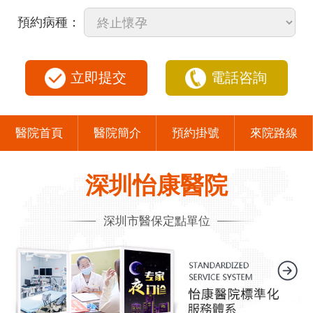
預約病種：
立即提交
電話咨詢
醫院首頁
醫院簡介
預約掛號
來院路線
深圳怡康醫院
深圳市醫保定點單位