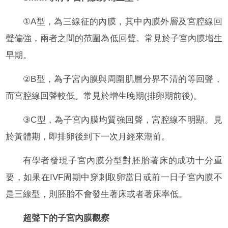
①A型，為三線征的內膜，其中內膜外層及宮腔線回
聲偏強，兩者之間的范圍為低回聲。常見於子宮內膜增生
早期。
②B型，為子宮內膜與周圍肌層分界不清的等回聲，
而宮腔線回聲較低。常見於增生晚期(排卵期前後)。
③C型，為子宮內膜均質強回聲，宮腔線不明顯。見
於黃體期，即排卵後到下一次月經來潮前。
有學者發現子宮內膜分型對胚胎著床的成功十分重
要，如果在IVF周期中穿刺取卵當日或前一日子宮內膜不
是三線型，則胚胎不會發生著床或者著床率低。
超聲下的子宮內膜觀察