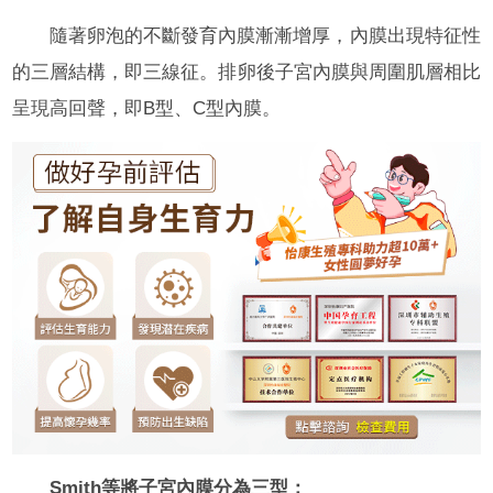
隨著卵泡的不斷發育內膜漸漸增厚，內膜出現特征性
的三層結構，即三線征。排卵後子宮內膜與周圍肌層相比
呈現高回聲，即B型、C型內膜。
Smith等將子宮內膜分為三型：