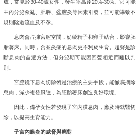
成，常見於30-40歲女性，發生率高達20%-30%。它可能
由內分泌紊亂、肥胖、
盆腔
炎等因素引發，並可能導致不
規則陰道流血及不孕。
息肉會占據宮腔空間，妨礙精子和卵子結合，影響胚
胎著床。同時，合並炎症的息肉更不利於生育。超聲是診
斷息肉的首選方法，但分泌期可能因回聲相近而難以判
別。
宮腔鏡下息肉切除術是治療的主要手段，能徹底摘除
息肉，減少複發風險，為胚胎著床創造良好環境。
因此，備孕女性若發現子宮內膜息肉，應及時就醫切
除，以提高生育能力。
子宮內膜炎的威脅與應對