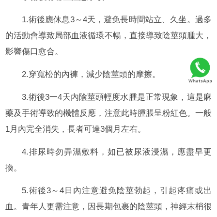
1.術後應休息3～4天，避免長時間站立、久坐。過多
的活動會導致局部血液循環不暢，直接導致陰莖頭腫大，
影響傷口愈合。
2.穿寬松的內褲，減少陰莖頭的摩擦。
3.術後3一4天內陰莖頭輕度水腫是正常現象，這是麻
藥及手術導致的機體反應，注意此時腫脹呈粉紅色。一般
1月內完全消失，長者可達3個月左右。
4.排尿時勿弄濕敷料，如已被尿液浸濕，應盡早更
換。
5.術後3～4日內注意避免陰莖勃起，引起疼痛或出
血。青年人更需注意，因長期包裹的陰莖頭，神經末梢很