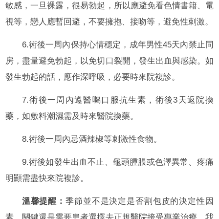
敏感，一旦裸露，很易勃起，所以應避免看色情書籍、電
視等，戀人應暫回避，不要擁抱、接吻等，避免性刺激。
6.術後一周內保持心情穩定，成年男性45天內禁止同
房，盡量避免勃起，以免切口裂開，發生出血與感染。如
發生勃起的話，應作深呼吸，必要時來院複診。
7.術後一周內遵醫囑口服抗生素，術後3天返院換
藥，如敷料潮濕需及時來醫院換藥。
8.術後一周內忌酒辣椒等刺激性食物。
9.術後如發生出血不止、龜頭腫脹或色澤異常、疼痛
明顯需盡快來院複診。
溫馨提醒：
季節並不是決定是否割包皮的決定性因
素，關鍵還是需要患者選擇去正規醫院接受專業治療。我