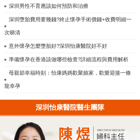
深圳男性不育應該如何預防和治療
深圳墮胎費用要幾錢?終止懷孕手術價錢+收費明細一
次睇清
意外懷孕怎麼墮胎好?深圳怡康醫院好不好
準備懷孕在香港該做哪些檢查?詳細流程與費用解析
母親節幸福時刻：怡康媽媽歡聚娘家，歡樂迎接一條
龍幸孕
深圳怡康醫院醫生團隊