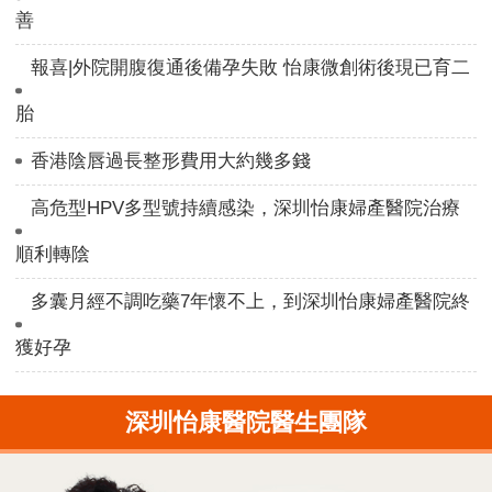
善
報喜|外院開腹復通後備孕失敗 怡康微創術後現已育二
胎
香港陰唇過長整形費用大約幾多錢
高危型HPV多型號持續感染，深圳怡康婦產醫院治療
順利轉陰
多囊月經不調吃藥7年懷不上，到深圳怡康婦產醫院終
獲好孕
深圳怡康醫院醫生團隊