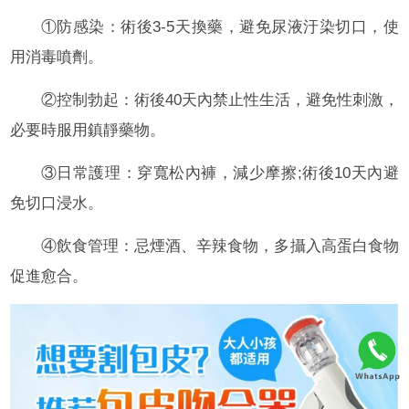
①防感染：術後3-5天換藥，避免尿液汙染切口，使
用消毒噴劑。
②控制勃起：術後40天內禁止性生活，避免性刺激，
必要時服用鎮靜藥物。
③日常護理：穿寬松內褲，減少摩擦;術後10天內避
免切口浸水。
④飲食管理：忌煙酒、辛辣食物，多攝入高蛋白食物
促進愈合。