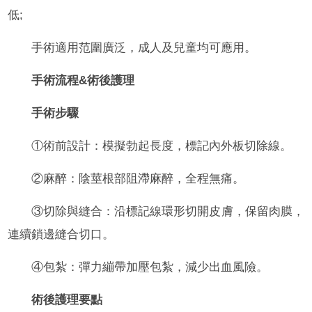
低;
手術適用范圍廣泛，成人及兒童均可應用。
手術流程&術後護理
手術步驟
①術前設計：模擬勃起長度，標記內外板切除線。
②麻醉：陰莖根部阻滯麻醉，全程無痛。
③切除與縫合：沿標記線環形切開皮膚，保留肉膜，
連續鎖邊縫合切口。
④包紮：彈力繃帶加壓包紮，減少出血風險。
術後護理要點