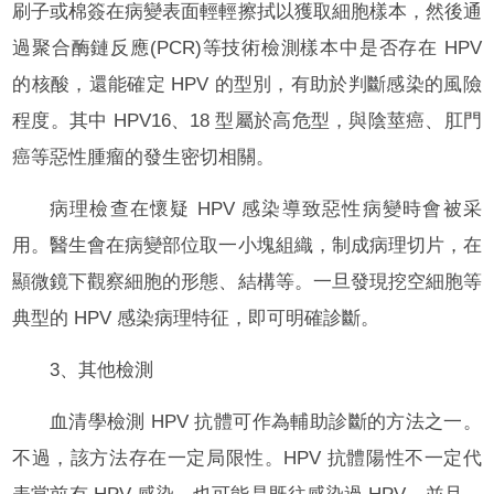
刷子或棉簽在病變表面輕輕擦拭以獲取細胞樣本，然後通
過聚合酶鏈反應(PCR)等技術檢測樣本中是否存在 HPV
的核酸，還能確定 HPV 的型別，有助於判斷感染的風險
程度。其中 HPV16、18 型屬於高危型，與陰莖癌、肛門
癌等惡性腫瘤的發生密切相關。
病理檢查在懷疑 HPV 感染導致惡性病變時會被采
用。醫生會在病變部位取一小塊組織，制成病理切片，在
顯微鏡下觀察細胞的形態、結構等。一旦發現挖空細胞等
典型的 HPV 感染病理特征，即可明確診斷。
3、其他檢測
血清學檢測 HPV 抗體可作為輔助診斷的方法之一。
不過，該方法存在一定局限性。HPV 抗體陽性不一定代