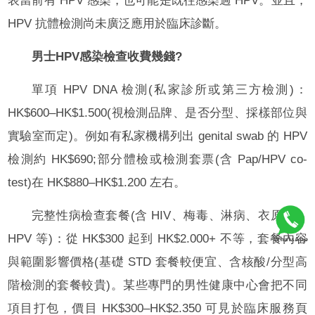
表當前有 HPV 感染，也可能是既往感染過 HPV。並且，
HPV 抗體檢測尚未廣泛應用於臨床診斷。
男士HPV感染檢查收費幾錢?
單項 HPV DNA 檢測(私家診所或第三方檢測)：
HK$600–HK$1.500(視檢測品牌、是否分型、採樣部位與
實驗室而定)。例如有私家機構列出 genital swab 的 HPV
檢測約 HK$690;部分體檢或檢測套票(含 Pap/HPV co-
test)在 HK$880–HK$1.200 左右。
完整性病檢查套餐(含 HIV、梅毒、淋病、衣原體、
HPV 等)：從 HK$300 起到 HK$2.000+ 不等，套餐內容
與範圍影響價格(基礎 STD 套餐較便宜、含核酸/分型高
階檢測的套餐較貴)。某些專門的男性健康中心會把不同
項目打包，價目 HK$300–HK$2.350 可見於臨床服務頁