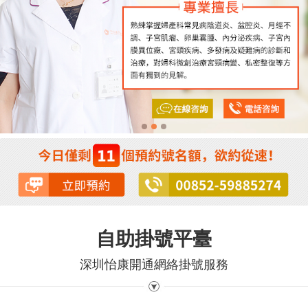
自助掛號平臺
深圳怡康開通網絡掛號服務