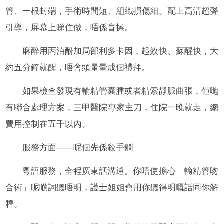
管、一根封端，手術時間短、組織損傷細。配上高清超聲
引導，屏幕上睇住做，唔係盲操。
麻醉用丙泊酚加局部利多卡因，起效快、蘇醒快，大
約五分鐘就醒，唔會頭暈暈成個禮拜。
如果檢查發現有輸精管囊腫或者精索靜脈曲張，佢哋
有聯合處理方案，三甲醫院專家主刀，住院一晚就走，總
費用控制在五千以內。
服務方面——呢個先係殺手鐧
粵語服務，全程廣東話溝通。你唔使擔心「輸精管吻
合術」呢啲詞聽唔明，護士姐姐會用你聽得明嘅話同你解
釋。