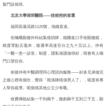
紮門診就得。
北京大學深圳醫院——技術控的首選
福田區蓮花路1120號，地鐵直達。
佢哋嘅顯微外科結紮係招牌，德國進口手術顯微鏡，
精度零點五毫米，復通率高達百分之九十五以上。仲有
「一醫一患一診室」制度，隱私保護做得好，唔會有人喺
門口望住你。
術後仲有中醫調理同心理諮詢服務——好多兄弟做完
之後心裡有個坎，覺得「我係咪唔係男人了」，呢度有專
人幫你疏導。呢個係其他公立少有嘅。
收費傳統結紮一千到兩千，微創兩千五到三千五，顯