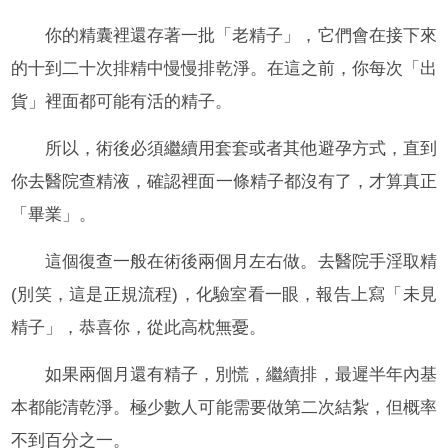
你的精囊裡還存著一批「老精子」，它們會在接下來
的十到二十次排精中慢慢排乾淨。在這之前，你每次「出
貨」裡面都可能有活的精子。
所以，術後必須繼續用套套或者其他避孕方式，直到
你去醫院查精液，確認裡面一條精子都沒有了，才算真正
「畢業」。
這個復查一般在術後兩個月左右做。去醫院手淫取精
(別笑，這是正規流程)，化驗室看一眼，報告上寫「未見
精子」，恭喜你，從此高枕無憂。
如果兩個月還有精子，別慌，繼續排，最遲半年內基
本都能清乾淨。極少數人可能需要做第二次結紮，但概率
不到百分之一。