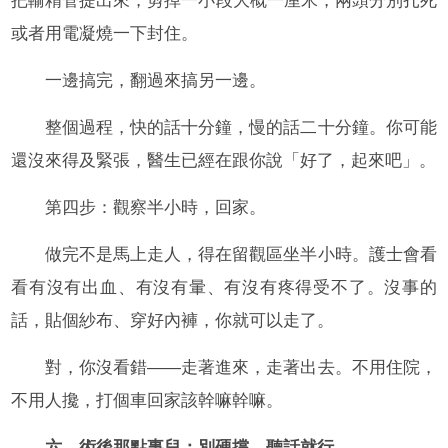
把輸精管提出來，剪掉一小段大概一厘米，兩頭分別扎死
或者用電凝燒一下封住。
一邊搞完，翻過來搞另一邊。
整個過程，快的話十分鐘，慢的話二十分鐘。你可能
還沒來得及緊張，醫生已經在跟你說「好了，起來吧」。
第四步：觀察半小時，回家。
做完不是馬上走人，得在留觀區坐半小時。護士會看
看有沒有出血、有沒有暈、有沒有疼得受不了。沒事的
話，貼個紗布、穿好內褲，你就可以走了。
對，你沒看錯——走著進來，走著出去。不用住院，
不用人攙，打個車回家該幹嘛幹嘛。
六、術後那點事兒：別硬撐，聽話就行