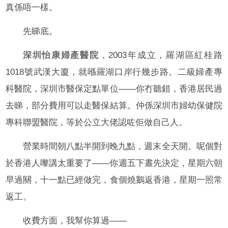
真係唔一樣。
先睇底。
深圳怡康婦產醫院
，2003年成立，羅湖區紅桂路
1018號武漢大廈，就喺羅湖口岸行幾步路。二級婦產專
科醫院，深圳市醫保定點單位——你冇聽錯，香港居民過
去睇，部分費用可以走醫保結算。仲係深圳市婦幼保健院
專科聯盟醫院，等於公立大佬認咗佢做自己人。
營業時間朝八點半開到晚九點，週末全天開。呢個對
於香港人嚟講太重要了——你週五下晝先決定，星期六朝
早過關，十一點已經做完，食個燒鵝返香港，星期一照常
返工。
收費方面，我幫你算過——