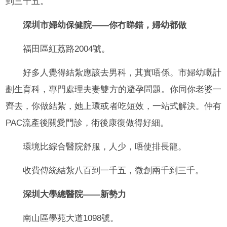
到三千五。
深圳市婦幼保健院——你冇睇錯，婦幼都做
福田區紅荔路2004號。
好多人覺得結紮應該去男科，其實唔係。市婦幼嘅計
劃生育科，專門處理夫妻雙方的避孕問題。你同你老婆一
齊去，你做結紮，她上環或者吃短效，一站式解決。仲有
PAC流產後關愛門診，術後康復做得好細。
環境比綜合醫院舒服，人少，唔使排長龍。
收費傳統結紮八百到一千五，微創兩千到三千。
深圳大學總醫院——新勢力
南山區學苑大道1098號。