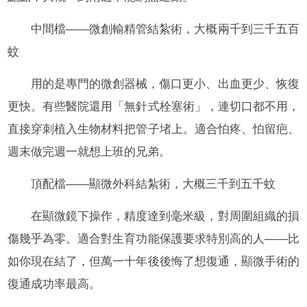
中間檔——微創輸精管結紮術，大概兩千到三千五百
蚊
用的是專門的微創器械，傷口更小、出血更少、恢復
更快。有些醫院還用「無針式栓塞術」，連切口都不用，
直接穿刺植入生物材料把管子堵上。適合怕疼、怕留疤、
週末做完週一就想上班的兄弟。
頂配檔——顯微外科結紮術，大概三千到五千蚊
在顯微鏡下操作，精度達到毫米級，對周圍組織的損
傷幾乎為零。適合對生育功能保護要求特別高的人——比
如你現在結了，但萬一十年後後悔了想復通，顯微手術的
復通成功率最高。