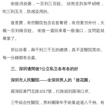
術後消炎藥，一百到三百蚊。 頭孢克肟加甲硝唑，
吃三到五天，防感染用的。
復查費，有些醫院包含在套餐裡，有些要另外付，大
概一百到兩百蚊。 術後一週回來看一眼傷口，沒問題就
畢業了。
所以你看，兩千到三千五的總價，真不是醫院黑你。
每一分錢都有去處。
三、深圳邊間做?公立私立各有各的好
深圳市人民醫院——全深圳男人的「後花園」
羅湖區東門北路1017號，行路就到羅湖口岸。
三甲綜合性醫院，男科團隊年手術量超過八千例。有