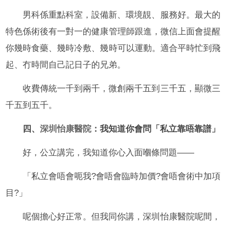
男科係重點科室，設備新、環境靚、服務好。最大的
特色係術後有一對一的健康管理師跟進，微信上面會提醒
你幾時食藥、幾時冷敷、幾時可以運動。適合平時忙到飛
起、冇時間自己記日子的兄弟。
收費傳統一千到兩千，微創兩千五到三千五，顯微三
千五到五千。
四、
深圳怡康醫院
：我知道你會問「私立靠唔靠譜」
好，公立講完，我知道你心入面嗰條問題——
「私立會唔會呃我?會唔會臨時加價?會唔會術中加項
目?」
呢個擔心好正常。但我同你講，深圳怡康醫院呢間，