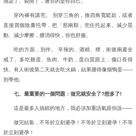
感染了、裂開了，遭罪的是你自己。
穿內褲有講究。 別穿三角的，換四角寬鬆款，或者
直接買個陰囊托帶，把「那兩顆」兜住托起來。減少晃
動、減少摩擦，腫消得快，你也舒服。
吃的方面，別作。 辛辣的、酒精、煙，術後兩週全
戒了。多吃雞蛋、魚肉、牛奶，蛋白質跟上，傷口長得
快。有人術後第二天就去吃火鍋，結果腫得像個鴨蛋——
別學他。
七、最重要的一個問題：做完就安全了?想多了!
這是最多人搞錯的地方，我必須加重語氣跟你說——
做完結紮，不等於立刻避孕！不等於立刻避孕！不等
於立刻避孕！