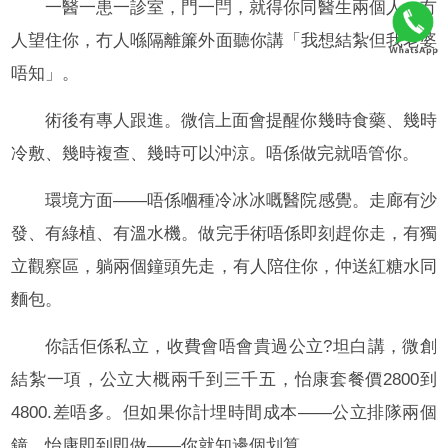
一醫一患一診室，門一閂，就得你同醫生兩個人。冇
人望住你，冇人喺隔離簾外面聽你講「我想結紮但我老婆
唔知」。
術後有專人跟進。微信上面會提醒你幾時食藥、幾時
冷敷、幾時複查、幾時可以沖涼。唔係做完就唔管你。
環境方面——唔係嗰種冷冰冰嘅醫院感覺。走廊有沙
發、有綠植、有溫水機。做完手術唔係即刻趕你走，有獨
立觀察區，躺兩個鐘頭先走，有人陪住你，仲送紅糖水同
麵包。
你話佢係私立，收費會唔會貴過公立?坦白講，微創
結紮一項，公立大概兩千到三千五，怡康套餐價2800到
4800.差唔多。但如果你計埋時間成本——公立排隊兩個
鐘、怡康即到即做——你就知邊個划算。