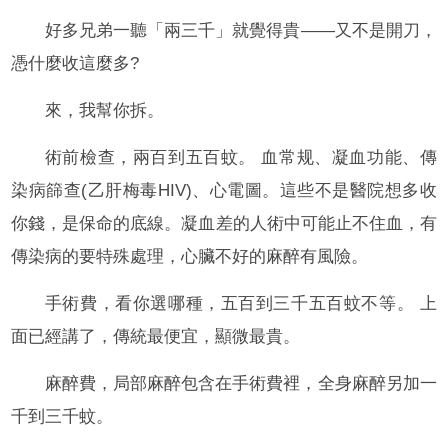
好多兄弟一聽「兩三千」就覺得貴——又不是開刀，
憑什麼收這麼多?
來，我幫你拆。
術前檢查，兩百到五百蚊。 血常规、凝血功能、傳
染病篩查(乙肝梅毒HIV)、心電圖。這些不是醫院想多收
你錢，是保命的底線。凝血差的人術中可能止不住血，有
傳染病的要特殊處理，心臟不好的麻醉有風險。
手術費，看你選哪種，五百到三千五百蚊不等。 上
面已經講了，傳統最便宜，顯微最貴。
麻醉費，局部麻醉包含在手術費裡，全身麻醉另加一
千到三千蚊。