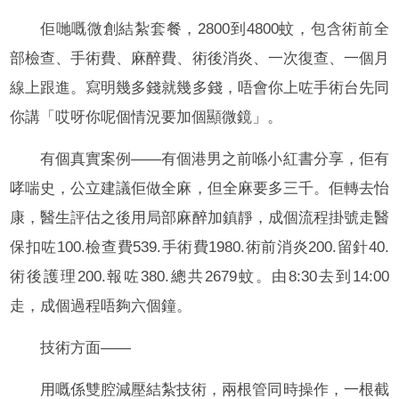
佢哋嘅微創結紮套餐，2800到4800蚊，包含術前全
部檢查、手術費、麻醉費、術後消炎、一次復查、一個月
線上跟進。寫明幾多錢就幾多錢，唔會你上咗手術台先同
你講「哎呀你呢個情況要加個顯微鏡」。
有個真實案例——有個港男之前喺小紅書分享，佢有
哮喘史，公立建議佢做全麻，但全麻要多三千。佢轉去怡
康，醫生評估之後用局部麻醉加鎮靜，成個流程掛號走醫
保扣咗100.檢查費539.手術費1980.術前消炎200.留針40.
術後護理200.報咗380.總共2679蚊。由8:30去到14:00
走，成個過程唔夠六個鐘。
技術方面——
用嘅係雙腔減壓結紮技術，兩根管同時操作，一根截