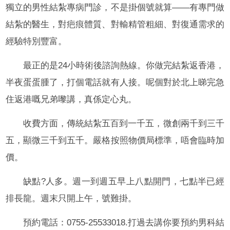
獨立的男性結紮專病門診，不是掛個號就算——有專門做
結紮的醫生，對疤痕體質、對輸精管粗細、對復通需求的
經驗特別豐富。
最正的是24小時術後諮詢熱線。你做完結紮返香港，
半夜蛋蛋腫了，打個電話就有人接。呢個對於北上睇完急
住返港嘅兄弟嚟講，真係定心丸。
收費方面，傳統結紮五百到一千五，微創兩千到三千
五，顯微三千到五千。嚴格按照物價局標準，唔會臨時加
價。
缺點?人多。週一到週五早上八點開門，七點半已經
排長龍。週末只開上午，號難掛。
預約電話：0755-25533018.打過去講你要預約男科結