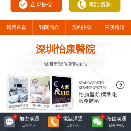
立即提交
電話咨詢
醫院首頁
醫院簡介
預約掛號
來院路線
深圳怡康醫院
深圳市醫保定點單位
5
8
3
加密溝通
電話溝通
微信溝通
已有
725
人
已有
72
人
已有
784
人