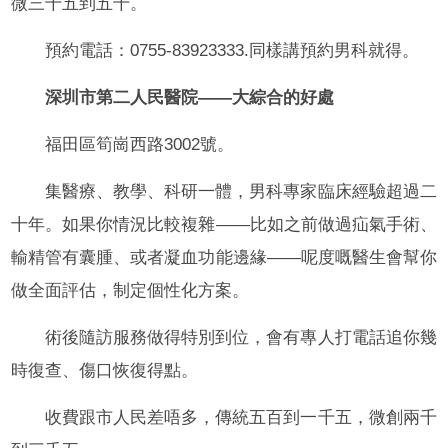
微三千五到五千。
預約電話：0755-83923333.同樣講預約男科就得。
深圳市第二人民醫院——大綜合的好處
福田區筍崗西路3002號。
集醫療、教學、科研一體，男科專家臨床經驗超過二
十年。如果你情況比較複雜——比如之前做過疝氣手術、
輸精管有囊腫、或者凝血功能邊緣——呢度嘅醫生會幫你
做全面評估，制定個性化方案。
術後隨訪服務做得特別到位，會有專人打電話追你幾
時復查、傷口恢復得點。
收費跟市人民差唔多，傳統五百到一千五，微創兩千