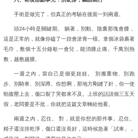
手術是做完了，但真正的考驗在後面一到兩週。
頭24小時是關鍵期。 躺著，別動。陰囊那塊會腫，
這是正常的，就像你磕了一跤會淤青一樣。拿個冰袋裹著
毛巾，敷個十五分鐘歇一會兒，能消腫止痛。千萬別熱
敷，越敷越腫。
一週之內，當自己是個瓷娃娃。 別搬重物、別跑
步、別騎車、別深蹲。你想啊，那地方剛縫了針，你一使
勁腹壓上去，傷口裂了哭都來不及。上班的話請個三五天
假，老闆要是不批，你就把這篇文章轉給他看。
兩週之內，忍住。 對，就是你想的那件事。忍住。
精子還沒排乾淨，傷口還沒長好，這時候急著「試車」，