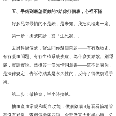
五、手術到底怎麼做的?給你打個底，心裡不慌
好多兄弟最怕的不是錢，是未知。我把流程走一遍。
第一步：掛號問診，簽「生死狀」。
去男科掛個號，醫生問你幾個問題——有冇過敏史、
有冇凝血問題、有冇生殖系統炎症、為什麼要結紮。別隱
瞞，實話實說。然後簽一份知情同意書——這不是嚇你，
是法律規定，告訴你結紮是永久性的，反悔了得做復通手
術。
第二步：做檢查，半小時搞掂。
抽血查血常规和凝血功能，做個陰囊B超看看輸精管
有沒有異常，查個傳染病四項。全部做完大概半小時，公