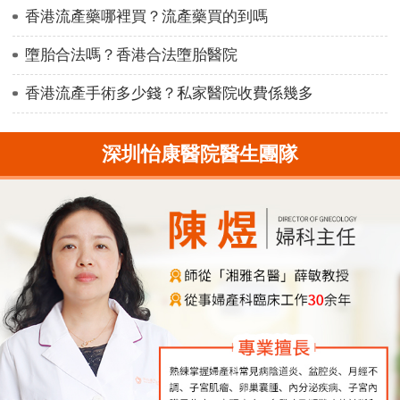
香港流產藥哪裡買？流產藥買的到嗎
墮胎合法嗎？香港合法墮胎醫院
香港流產手術多少錢？私家醫院收費係幾多
深圳怡康醫院醫生團隊