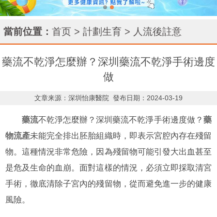
當前位置：
首页
>
計劃生育
>
人流後註意
藥流不乾淨怎麼辦？深圳藥流不乾淨手術邊度
做
文章来源：深圳怡康醫院
發布日期：2024-03-19
藥流
不乾淨怎麼辦？深圳藥流不乾淨手術邊度做？
藥
物流產
未能完全排出胚胎組織時，即表示宮腔內存在殘留
物。這種情況非常危險，因為殘留物可能引發大出血甚至
是危及生命的血崩。面對這樣的情況，必須立即採取清宮
手術，徹底清除子宮內的殘留物，從而避免進一步的健康
風險。