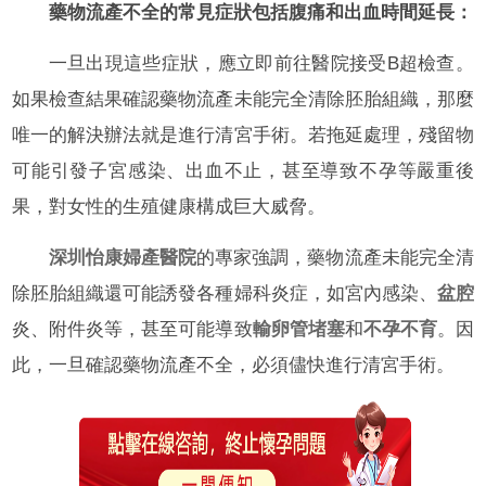
藥物流產不全的常見症狀包括腹痛和出血時間延長：
一旦出現這些症狀，應立即前往醫院接受B超檢查。
如果檢查結果確認藥物流產未能完全清除胚胎組織，那麼
唯一的解決辦法就是進行清宮手術。若拖延處理，殘留物
可能引發子宮感染、出血不止，甚至導致不孕等嚴重後
果，對女性的生殖健康構成巨大威脅。
深圳怡康婦產醫院
的專家強調，藥物流產未能完全清
除胚胎組織還可能誘發各種婦科炎症，如宮內感染、
盆腔
炎、附件炎等，甚至可能導致
輸卵管堵塞
和
不孕不育
。因
此，一旦確認藥物流產不全，必須儘快進行清宮手術。