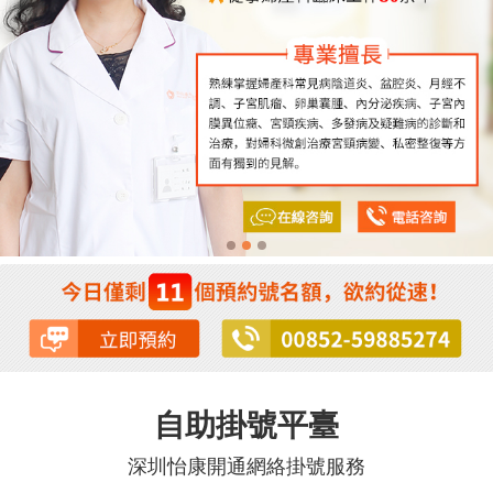
自助掛號平臺
深圳怡康開通網絡掛號服務