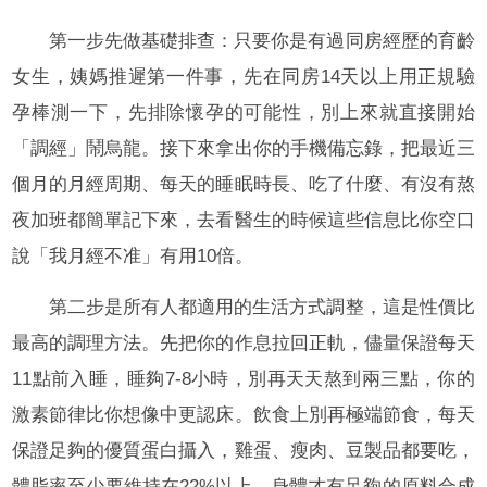
第一步先做基礎排查：只要你是有過同房經歷的育齡
女生，姨媽推遲第一件事，先在同房14天以上用正規驗
孕棒測一下，先排除懷孕的可能性，別上來就直接開始
「調經」鬧烏龍。接下來拿出你的手機備忘錄，把最近三
個月的月經周期、每天的睡眠時長、吃了什麼、有沒有熬
夜加班都簡單記下來，去看醫生的時候這些信息比你空口
說「我月經不准」有用10倍。
第二步是所有人都適用的生活方式調整，這是性價比
最高的調理方法。先把你的作息拉回正軌，儘量保證每天
11點前入睡，睡夠7-8小時，別再天天熬到兩三點，你的
激素節律比你想像中更認床。飲食上別再極端節食，每天
保證足夠的優質蛋白攝入，雞蛋、瘦肉、豆製品都要吃，
體脂率至少要維持在22%以上，身體才有足夠的原料合成