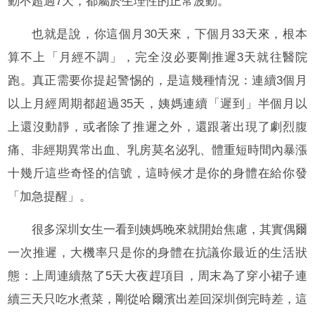
動不超過7天，都屬於生理性的正常波動。
也就是說，你這個月30天來，下個月33天來，根本
算不上「月經不調」，完全沒必要剛推遲3天就往醫院
跑。真正需要你提起警惕的，是這幾種情況：連續3個月
以上月經周期都超過35天，姨媽連續「遲到」半個月以
上還沒動靜，或者除了推遲之外，還跟著出現了劇烈腹
痛、非經期異常出血、乳房莫名泌乳、體重短時間內暴漲
十幾斤這些奇怪的信號，這時候才是你的身體在給你發
「加急提醒」。
很多深圳女生一看到姨媽晚來就開始焦慮，其實偶爾
一次推遲，大機率只是你的身體在抗議你最近的生活狀
態：上周連續熬了5天大夜趕項目，周末為了穿小裙子連
續三天只吃水煮菜，剛從哈爾濱出差回深圳倒完時差，這