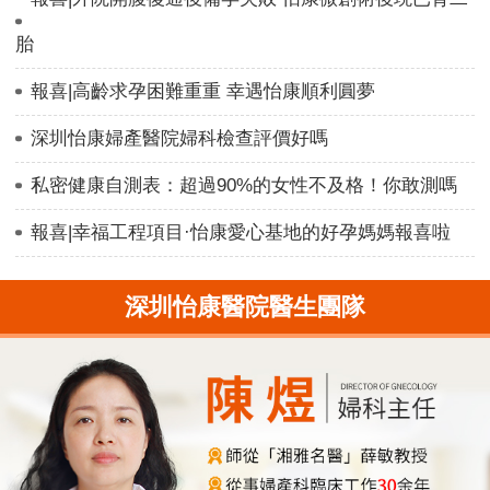
胎
報喜|高齡求孕困難重重 幸遇怡康順利圓夢
深圳怡康婦產醫院婦科檢查評價好嗎
私密健康自測表：超過90%的女性不及格！你敢測嗎
報喜|幸福工程項目·怡康愛心基地的好孕媽媽報喜啦
深圳怡康醫院醫生團隊