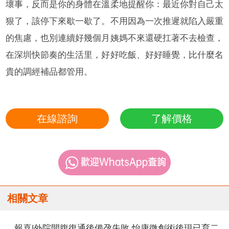
壞事，反而是你的身體在溫柔地提醒你：最近你對自己太
狠了，該停下來歇一歇了。不用因為一次推遲就陷入嚴重
的焦慮，也別連續好幾個月姨媽不來還硬扛著不去檢查，
在深圳快節奏的生活里，好好吃飯、好好睡覺，比什麼名
貴的調經補品都管用。
在線諮詢
了解價格
相關文章
報喜|外院開腹復通後備孕失敗 怡康微創術後現已育二