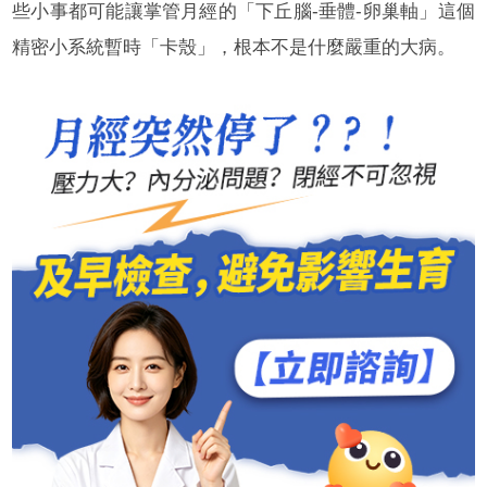
些小事都可能讓掌管月經的「下丘腦-垂體-卵巢軸」這個
精密小系統暫時「卡殼」，根本不是什麼嚴重的大病。