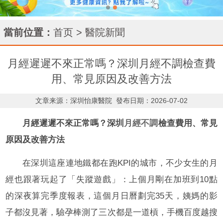
當前位置：
首页
>
醫院新聞
月經遲遲不來正常嗎？深圳月經不調檢查費
用、常見原因及改善方法
文章来源：深圳怡康醫院
發布日期：2026-07-02
月經遲遲不來正常嗎？深圳
月經不調
檢查費用、常見
原因及改善方法
在深圳這座連地鐵都在跑KPI的城市，不少女生的月
經也跟著玩起了「失蹤遊戲」：上個月剛在加班到10點
的深夜算完季度報表，這個月日曆劃完35天，姨媽的影
子都沒見著，驗孕棒測了三次都是一道槓，手機百度越搜