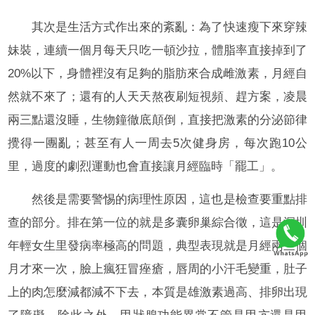
其次是生活方式作出來的紊亂：為了快速瘦下來穿辣
妹裝，連續一個月每天只吃一頓沙拉，體脂率直接掉到了
20%以下，身體裡沒有足夠的脂肪來合成雌激素，月經自
然就不來了；還有的人天天熬夜刷短視頻、趕方案，凌晨
兩三點還沒睡，生物鐘徹底顛倒，直接把激素的分泌節律
攪得一團亂；甚至有人一周去5次健身房，每次跑10公
里，過度的劇烈運動也會直接讓月經臨時「罷工」。
然後是需要警惕的病理性原因，這也是檢查要重點排
查的部分。排在第一位的就是多囊卵巢綜合徵，這是深圳
年輕女生里發病率極高的問題，典型表現就是月經兩三個
月才來一次，臉上瘋狂冒痤瘡，唇周的小汗毛變重，肚子
上的肉怎麼減都減不下去，本質是雄激素過高、排卵出現