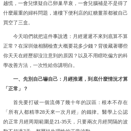
越慌，一會兒懷疑自己卵巢早衰，一會兒腦補是不是得了
什麼嚴重的婦科問題，連樓下便利店的紅糖薑茶都被自己
買空了三盒。
今天咱們就把這件事說透：月經遲遲不來到底算不算
正常？在深圳做相關檢查大概要花多少錢？背後藏著哪些
你天天在經歷卻沒注意到的原因？以及不用瞎吃偏方的科
學改善方法，一次性給你講明白。
一、先別自己嚇自己：月經推遲，到底什麼情況才算
「正常」？
首先要打破一個流傳了幾十年的誤區：根本不存在
「所有人都精準28天來一次月經」的鐵律。醫學上公認
的正常月經周期範圍是21-35天，只要兩次月經間隔的波