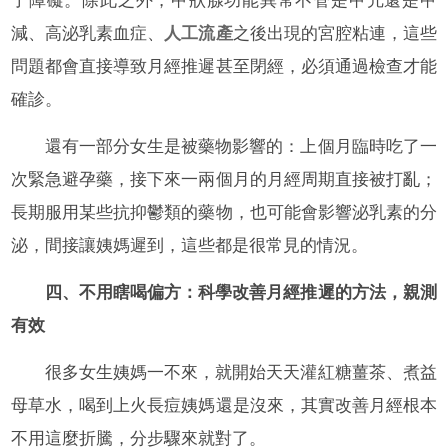
了障礙。除此之外，甲狀腺功能異常不管是甲亢還是甲
減、高泌乳素血症、
人工流產
之後出現的宮腔粘連，這些
問題都會直接導致月經推遲甚至閉經，必須通過檢查才能
確診。
還有一部分女生是被藥物影響的：上個月臨時吃了一
次緊急避孕藥，接下來一兩個月的月經周期直接被打亂；
長期服用某些抗抑鬱類的藥物，也可能會影響泌乳素的分
泌，間接讓姨媽遲到，這些都是很常見的情況。
四、不用瞎喝偏方：科學改善月經推遲的方法，親測
有效
很多女生姨媽一不來，就開始天天灌紅糖薑茶、煮益
母草水，喝到上火長痘姨媽還是沒來，其實改善月經根本
不用這麼折騰，分步驟來就對了。