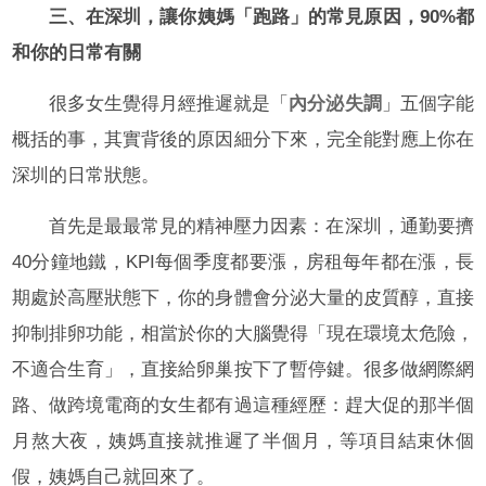
三、在深圳，讓你姨媽「跑路」的常見原因，90%都
和你的日常有關
很多女生覺得月經推遲就是「
內分泌失調
」五個字能
概括的事，其實背後的原因細分下來，完全能對應上你在
深圳的日常狀態。
首先是最最常見的精神壓力因素：在深圳，通勤要擠
40分鐘地鐵，KPI每個季度都要漲，房租每年都在漲，長
期處於高壓狀態下，你的身體會分泌大量的皮質醇，直接
抑制排卵功能，相當於你的大腦覺得「現在環境太危險，
不適合生育」，直接給卵巢按下了暫停鍵。很多做網際網
路、做跨境電商的女生都有過這種經歷：趕大促的那半個
月熬大夜，姨媽直接就推遲了半個月，等項目結束休個
假，姨媽自己就回來了。