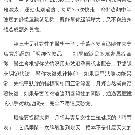
雌激素。運動也別過度，每周3-5次快走、瑜伽這類中等
強度的舒緩運動就足夠，既能幫你緩解壓力，又不會給身
體造成額外負擔。
第三步是針對性的醫學干預，千萬不要自己隨便去藥
店買所謂的「調經保健品」。如果確診是多囊卵巢綜合
徵，醫生會根據你的情況用短效避孕藥或者配合二甲雙胍
來調節代謝，幫你恢復規律排卵；如果是甲狀腺功能異
常，先把甲狀腺的指標調整回正常範圍，月經自然就會跟
著恢復；如果是宮腔粘連這類器質性的問題，通過
宮腔鏡
的小手術就能解決，完全不用過度恐慌。
最後要提醒大家，月經其實是女性生殖健康的「晴雨
表」，它偶爾鬧一次脾氣遲到幾天，根本不是什麼天大的