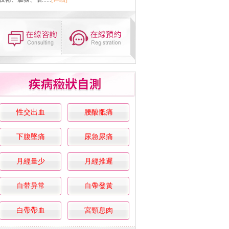
性交出血
腰酸骶痛
下腹墜痛
尿急尿痛
月經量少
月經推遲
白带异常
白帶發黃
白帶帶血
宮頸息肉