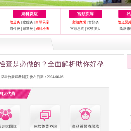
婦科炎症
宮頸疾病
私
陰道炎
|
盆腔炎
|
白帶異常
宮頸糜爛
|
宮頸炎
陰道緊
附件炎
|
尿道炎
|
婦科檢查
宮頸息肉
|
宮頸肥大
陰唇修
檢查是必做的？全面解析助你好孕
圳怡康婦產醫院 發布日期：2024-06-06
四大优势