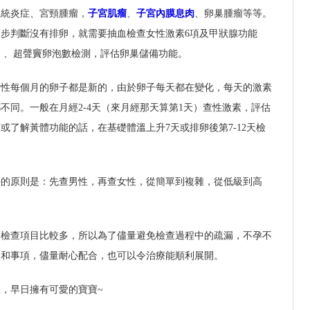
系統炎症、宮頸腫瘤，
子宮肌瘤
、
子宮內膜息肉
、卵巢腫瘤等等。
步判斷沒有排卵，就需要抽血檢查女性激素6項及甲狀腺功能
）、超聲竇卵泡數檢測，評估卵巢儲備功能。
女性每個月的卵子都是新的，由於卵子每天都在變化，每天的激素
不同。一般在月經2-4天（來月經那天算第1天）查性激素，評估
或了解黃體功能的話，在基礎體溫上升7天或排卵後第7-12天檢
學的原則是：先查男性，再查女性，從簡單到複雜，從低級到高
育檢查項目比較多，所以為了儘量避免檢查過程中的疏漏，不孕不
間和事項，儘量耐心配合，也可以令治療能順利展開。
，早日擁有可愛的寶寶~