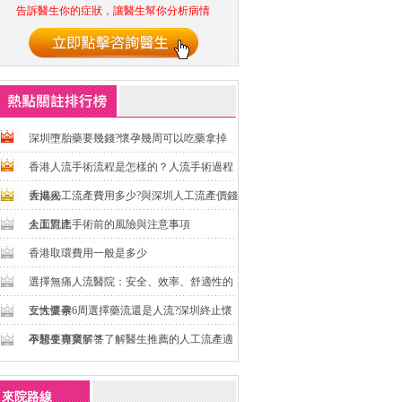
告訴醫生你的症狀，讓醫生幫你分析病情
深圳墮胎藥要幾錢?懷孕幾周可以吃藥拿掉
香港人流手術流程是怎樣的？人流手術過程
大揭秘
香港人工流產費用多少?與深圳人工流產價錢
全面對比
人工流產手術前的風險與注意事項
香港取環費用一般是多少
選擇無痛人流醫院：安全、效率、舒適性的
三大要素
女性懷孕6周選擇藥流還是人流?深圳終止懷
孕醫生專業解答
不想要寶寶了？了解醫生推薦的人工流產適
宜周數
來院路線