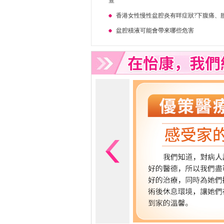
查
香港女性慢性盆腔炎有咩症狀?下腹痛、
盆腔積液可能會帶來哪些危害