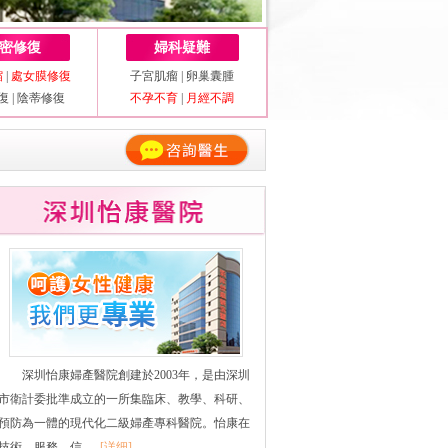
密修復
婦科疑難
縮
|
處女膜修復
子宮肌瘤
|
卵巢囊腫
復
|
陰蒂修復
不孕不育
|
月經不調
深圳怡康婦產醫院創建於2003年，是由深圳
市衛計委批準成立的一所集臨床、教學、科研、
預防為一體的現代化二級婦產專科醫院。怡康在
技術、服務、信......
[详细]