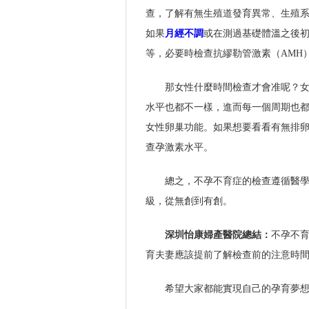
查，了解有無生殖道發育異常、生殖
如果
月經不調
或在測過基礎體溫之後初
等，必要時檢查抗繆勒管激素（AMH
那女性什麼時間檢查才會准呢？
水平也都不一樣，進而每一個周期也都
女性卵巢功能。如果想要看看有無排卵
查孕激素水平。
總之，不孕不育症的檢查遵循醫
級，從無創到有創。
深圳怡康婦產醫院總結：
不孕不
育夫妻應該提前了解檢查前的注意時
希望大家都能實現自己的孕育夢想