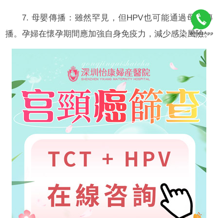
7. 母嬰傳播：雖然罕見，但HPV也可能通過母嬰傳
播。孕婦在懷孕期間應加強自身免疫力，減少感染風險。