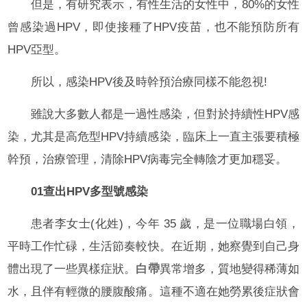
但是，有研究表示，有性生活的女性中，80%的女性
曾感染過HPV，即使接種了HPV疫苗，也不能預防所有
HPV亞型。
所以，感染HPV後及時幹預治療同樣不能忽視!
雖說大多數人都是一過性感染，但對於持續性HPV感
染，尤其是高危型HPV持續感染，臨床上一直主張要積極
幹預，治療管理，清除HPV病毒完全轉陰才更加穩妥。
01查出HPV多型號感染
患者李女士(化姓)，今年 35 歲，是一位職場白領，
平時工作忙碌，生活節奏較快。在近期，她察覺到自己身
體出現了一些異樣症狀。
白帶
異常增多，質地變得稀薄如
水，且伴有輕微的腰腹酸痛。這種不適在她勞累後症狀會