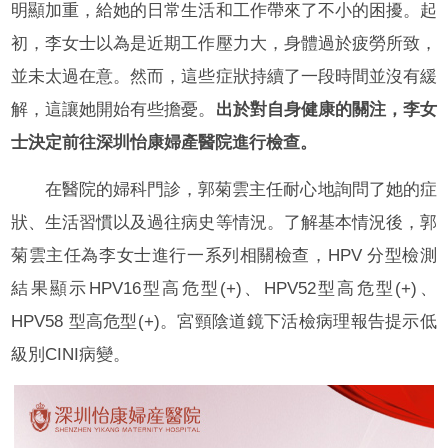
明顯加重，給她的日常生活和工作帶來了不小的困擾。起
初，李女士以為是近期工作壓力大，身體過於疲勞所致，
並未太過在意。然而，這些症狀持續了一段時間並沒有緩
解，這讓她開始有些擔憂。
出於對自身健康的關注，李女
士決定前往深圳怡康婦產醫院進行檢查。
在醫院的婦科門診，郭菊雲主任耐心地詢問了她的症
狀、生活習慣以及過往病史等情況。了解基本情況後，郭
菊雲主任為李女士進行一系列相關檢查，HPV 分型檢測
結果顯示HPV16型高危型(+)、HPV52型高危型(+)、
HPV58 型高危型(+)。宮頸陰道鏡下活檢病理報告提示低
級別CINI病變。