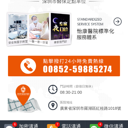
深圳市醫保定點單位
門診時間（節假日無休）
08:30-21:00
医院地址
廣東省深圳市羅湖區紅桂路1018號
6
7
4
加密溝通
電話溝通
微信溝通