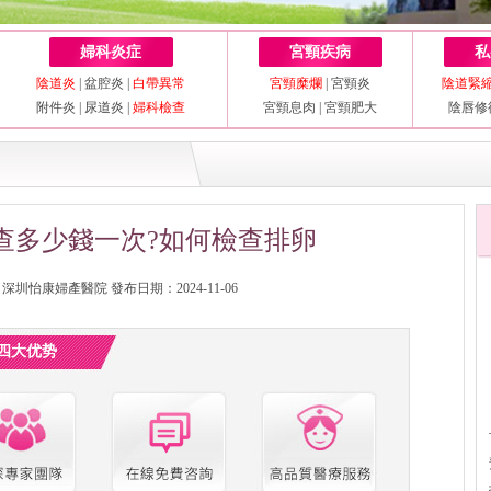
婦科炎症
宮頸疾病
私
陰道炎
|
盆腔炎
|
白帶異常
宮頸糜爛
|
宮頸炎
陰道緊
附件炎
|
尿道炎
|
婦科檢查
宮頸息肉
|
宮頸肥大
陰唇修
查多少錢一次?如何檢查排卵
圳怡康婦產醫院 發布日期：2024-11-06
四大优势