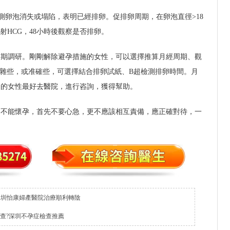
測卵泡消失或塌陷，表明已經排卵。促排卵周期，在卵泡直徑>18
射HCG，48小時後觀察是否排卵。
前期調研。剛剛解除避孕措施的女性，可以選擇推算月經周期、觀
複雜些，或准確些，可選擇結合排卵試紙、B超檢測排卵時間。月
史的女性最好去醫院，進行咨詢，獲得幫助。
卻不能懷孕，首先不要心急，更不應該相互責備，應正確對待，一
深圳怡康婦產醫院治療順利轉陰
查?深圳不孕症檢查推薦