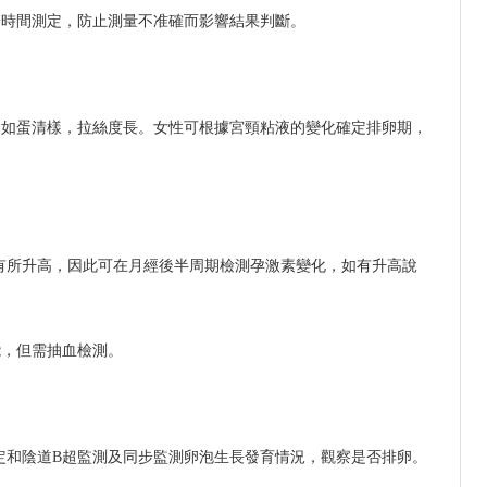
一時間測定，防止測量不准確而影響結果判斷。
，如蛋清樣，拉絲度長。女性可根據宮頸粘液的變化確定排卵期，
可有所升高，因此可在月經後半周期檢測孕激素變化，如有升高說
能，但需抽血檢測。
定和陰道B超監測及同步監測卵泡生長發育情況，觀察是否排卵。