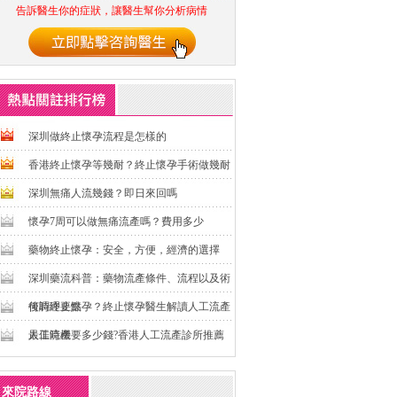
告訴醫生你的症狀，讓醫生幫你分析病情
深圳做終止懷孕流程是怎樣的
香港終止懷孕等幾耐？終止懷孕手術做幾耐
深圳無痛人流幾錢？即日來回嗎
懷孕7周可以做無痛流產嗎？費用多少
藥物終止懷孕：安全，方便，經濟的選擇
深圳藥流科普：藥物流產條件、流程以及術
後調理要點
何時終止懷孕？終止懷孕醫生解讀人工流產
最佳時機
人工流產要多少錢?香港人工流產診所推薦
來院路線