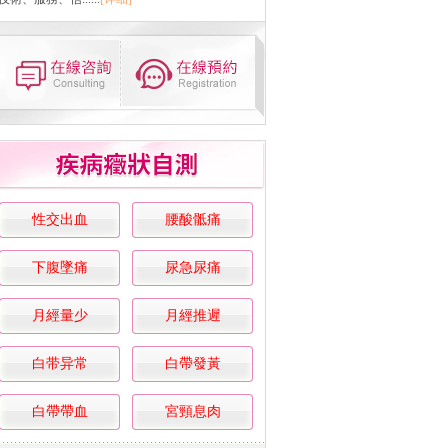
性交出血
腰酸骶痛
下腹墜痛
尿急尿痛
月經量少
月經推遲
白带异常
白帶發黃
白帶帶血
宮頸息肉