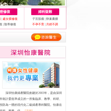
密修復
婦科疑難
縮
|
處女膜修復
子宮肌瘤
|
卵巢囊腫
復
|
陰蒂修復
不孕不育
|
月經不調
深圳怡康婦產醫院創建於2003年，是由深圳
市衛計委批準成立的一所集臨床、教學、科研、
預防為一體的現代化二級婦產專科醫院。怡康在
技術、服務、信......
[详细]