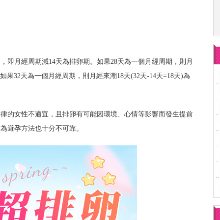
，即月經周期減14天為排卵期。如果28天為一個月經周期，則月
期;如果32天為一個月經周期，則月經來潮18天(32天-14天=18天)為
規律的女性不適宜，且排卵有可能因環境、心情等影響而發生提前
作為避孕方法也十分不可靠。