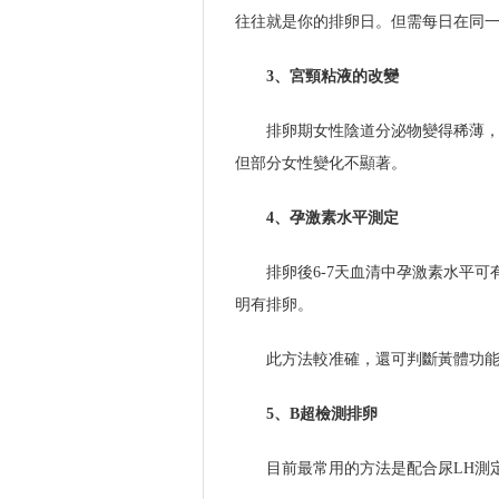
往往就是你的排卵日。但需每日在同
3、宮頸粘液的改變
排卵期女性陰道分泌物變得稀薄
但部分女性變化不顯著。
4、孕激素水平測定
排卵後6-7天血清中孕激素水平
明有排卵。
此方法較准確，還可判斷黃體功
5、B超檢測排卵
目前最常用的方法是配合尿LH測