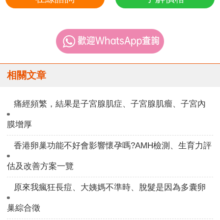
相關文章
痛經頻繁，結果是子宮腺肌症、子宮腺肌瘤、子宮內
膜增厚
香港卵巢功能不好會影響懷孕嗎?AMH檢測、生育力評
估及改善方案一覽
原來我瘋狂長痘、大姨媽不準時、脫髮是因為多囊卵
巢綜合徵