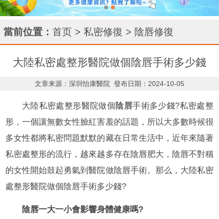
當前位置：
首页
>
私密修復
>
陰唇修復
大陸私密處整形醫院做個陰唇手術多少錢
文章来源：深圳怡康醫院
發布日期：2024-10-05
大陸私密處整形醫院做個
陰唇
手術多少錢?私密處整
形，一個讓無數女性臉紅害羞的話題，所以大多數時候很
多女性都將私密問題默默的藏在日常生活中，近年來隨著
私密處整形的流行，越來越多存在陰唇肥大，陰唇不對稱
的女性開始鼓起勇氣到醫院做陰唇手術。那么，大陸私密
處整形醫院做個陰唇手術多少錢?
陰唇一大一小會影響身體健康嗎?