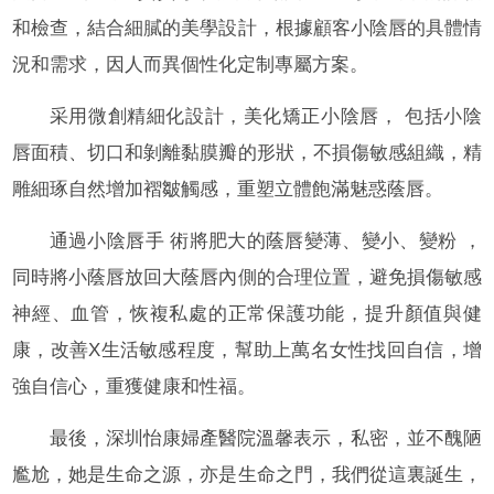
和檢查，結合細膩的美學設計，根據顧客小陰唇的具體情
況和需求，因人而異個性化定制專屬方案。
采用微創精細化設計，美化矯正小陰唇， 包括小陰
唇面積、切口和剝離黏膜瓣的形狀，不損傷敏感組織，精
雕細琢自然增加褶皺觸感，重塑立體飽滿魅惑蔭唇。
通過小陰唇手 術將肥大的蔭唇變薄、變小、變粉 ，
同時將小蔭唇放回大蔭唇內側的合理位置，避免損傷敏感
神經、血管，恢複私處的正常保護功能，提升顏值與健
康，改善X生活敏感程度，幫助上萬名女性找回自信，增
強自信心，重獲健康和性福。
最後，深圳怡康婦產醫院溫馨表示，私密，並不醜陋
尷尬，她是生命之源，亦是生命之門，我們從這裏誕生，