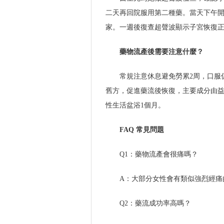
二天再回院服用第二種藥。當天下午
家。一週後復查超聲波顯示子宮恢復
藥物流產後需要注意什麼？
常規注意休息避免勞累2周，口服
舊方，促進藥流後恢復，主要成分由益
性生活盆浴1個月。
FAQ 常見問題
Q1：藥物流產會很痛嗎？
A：大部分女性會有類似強烈經痛
Q2：藥流成功率高嗎？