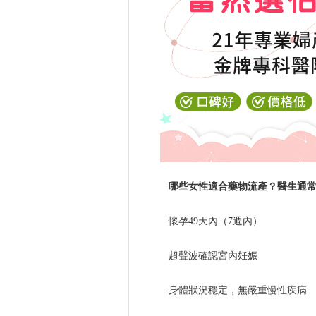
哪些女性適合藥物流產？
醫生通
懷孕49天內（7週內）
超聲波確認宮內妊娠
身體狀況穩定，無嚴重慢性疾病