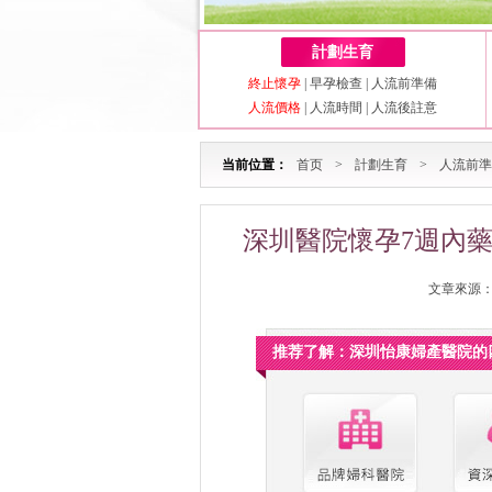
計劃生育
終止懷孕
|
早孕檢查
|
人流前準備
人流價格
|
人流時間
|
人流後註意
当前位置：
首页
>
計劃生育
>
人流前準
深圳醫院懷孕7週內
文章來源：深
推荐了解：深圳怡康婦產醫院的