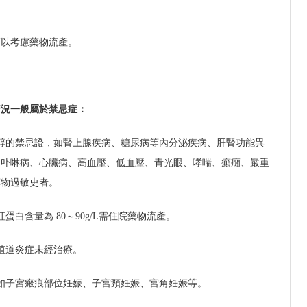
可以考慮藥物流產。
情況一般屬於禁忌症：
醇的禁忌證，如腎上腺疾病、糖尿病等內分泌疾病、肝腎功能異
、卟啉病、心臟病、高血壓、低血壓、青光眼、哮喘、癲癇、嚴重
藥物過敏史者。
紅蛋白含量為 80～90g/L需住院藥物流產。
殖道炎症未經治療。
如子宮瘢痕部位妊娠、子宮頸妊娠、宮角妊娠等。