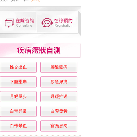
性交出血
腰酸骶痛
下腹墜痛
尿急尿痛
月經量少
月經推遲
白带异常
白帶發黃
白帶帶血
宮頸息肉