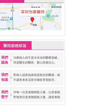
我們
治療病人的不是冷冰冰的醫療器械，
認為
而是醫生的醫術、愛心與責任心。
我們
對病人認真負責就是較好的醫德，絕
知道
不讓患者多花壹分錢多受壹點苦。
我們
对每一位患者都细致入微，让患者能
堅守
對每壹位患者都細致入微，讓患者能