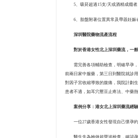
5、吸菸超過15支/天或酒精成癮者
6、胎盤附著位置異常及帶器妊娠
深圳醫院藥物流產流程
對於香港女性北上深圳藥流，一
需完善各項輔助檢查，明確早孕，
前兩日家中服藥，第三日到醫院就診用
對因子宮收縮導致的腹痛，我院計劃
患者不適，如耳穴壓豆止疼法、中藥
案例分享：港女北上深圳藥流經
一位27歲香港女性發現自己懷孕
醫生先為她做超聲波檢查，確認