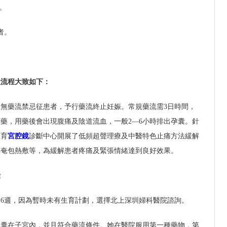
。
者。
般流程大致如下：
無藥流禁忌征患者，予行藥流終止妊娠。常規藥流需3日時間，
藥，用藥後會出現腹痛及陰道流血，一般2—6小時排出孕囊。針
生育
宮腔鏡
診斷中心開展了低頻超聲理療及中醫特色止痛方法緩解
熱奄包熱敷等，為緩解患者疼痛及緊張情緒達到良好效果。
驗
約6週，因為暫時未有生育計劃，選擇北上深圳婦科醫院諮詢。
孕囊在子宮內，並且符合藥流條件。她在醫院服用第一種藥物，第