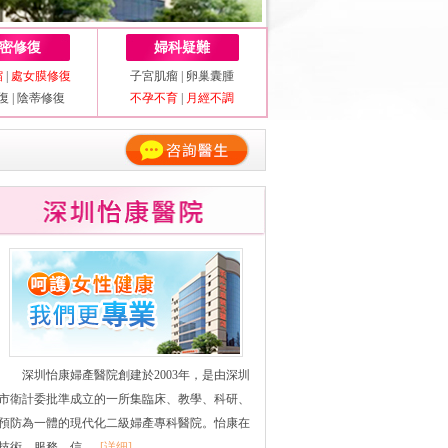
密修復
婦科疑難
縮
|
處女膜修復
子宮肌瘤
|
卵巢囊腫
復
|
陰蒂修復
不孕不育
|
月經不調
深圳怡康婦產醫院創建於2003年，是由深圳
市衛計委批準成立的一所集臨床、教學、科研、
預防為一體的現代化二級婦產專科醫院。怡康在
技術、服務、信......
[详细]