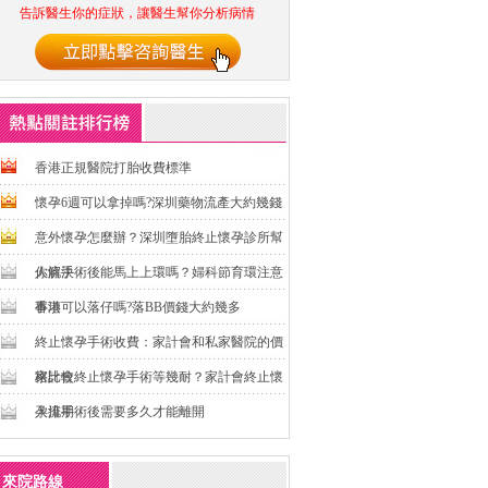
告訴醫生你的症狀，讓醫生幫你分析病情
香港正規醫院打胎收費標準
懷孕6週可以拿掉嗎?深圳藥物流產大約幾錢
意外懷孕怎麼辦？深圳墮胎終止懷孕診所幫
你解決
人流手術後能馬上上環嗎？婦科節育環注意
事項
香港可以落仔嗎?落BB價錢大約幾多
終止懷孕手術收費：家計會和私家醫院的價
格比較
家計會終止懷孕手術等幾耐？家計會終止懷
孕排期
人流手術後需要多久才能離開
來院路線