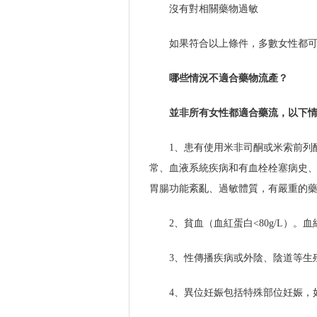
沒有對相關藥物過敏
如果符合以上條件，多數女性都
哪些情況不適合藥物流產？
並非所有女性都適合藥流，以下
1、患有使用米非司酮或米索前列
常、血液系統疾病和有血栓栓塞病史
胃腸功能紊亂、過敏體質，有嚴重的
2、貧血（血紅蛋白<80g/L）。血
3、性傳播疾病或外陰、陰道等生
4、異位妊娠包括特殊部位妊娠，