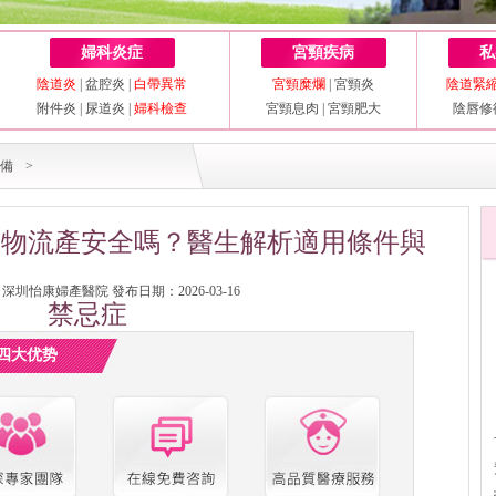
婦科炎症
宮頸疾病
私
陰道炎
|
盆腔炎
|
白帶異常
宮頸糜爛
|
宮頸炎
陰道緊
附件炎
|
尿道炎
|
婦科檢查
宮頸息肉
|
宮頸肥大
陰唇修
備
>
藥物流產安全嗎？醫生解析適用條件與
圳怡康婦產醫院 發布日期：2026-03-16
禁忌症
四大优势