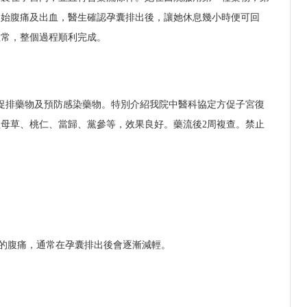
開始腹痛及出血，醫生確認孕囊排出後，讓她休息幾小時便可回
正常，整個過程順利完成。
促排藥物及預防感染藥物。特別介紹我院中醫科協定方促子宮復
母草、桃仁、當歸、黨參等，效果良好。藥流後2周複查。禁止
的腹痛，通常在孕囊排出後會逐漸減輕。