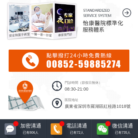
門診時間（節假日無休）
08:30-21:00
医院地址
廣東省深圳市羅湖區紅桂路1018號
4
7
3
加密溝通
電話溝通
微信溝通
已有
806
人
已有
72
人
已有
735
人