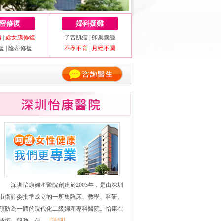
密修復
婦科疑難
縮
|
處女膜修復
子宮肌瘤
|
卵巢囊腫
復
|
陰蒂修復
不孕不育
|
月經不調
深圳怡康婦產醫院創建於2003年，是由深圳
市衛計委批準成立的一所集臨床、教學、科研、
預防為一體的現代化二級婦產專科醫院。怡康在
技術、服務、信......
[详细]