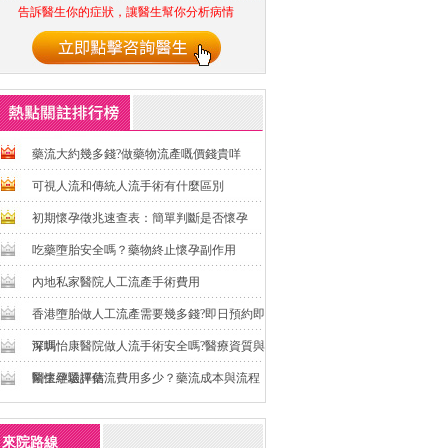
告訴醫生你的症狀，讓醫生幫你分析病情
藥流大約幾多錢?做藥物流產嘅價錢貴咩
可視人流和傳統人流手術有什麼區別
初期懷孕徵兆速查表：簡單判斷是否懷孕
吃藥墮胎安全嗎？藥物終止懷孕副作用
內地私家醫院人工流產手術費用
香港墮胎做人工流產需要幾多錢?即日預約即
可嗎
深圳怡康醫院做人流手術安全嗎?醫療資質與
醫生經驗評估
剛懷孕選擇藥流費用多少？藥流成本與流程
全解析
來院路線