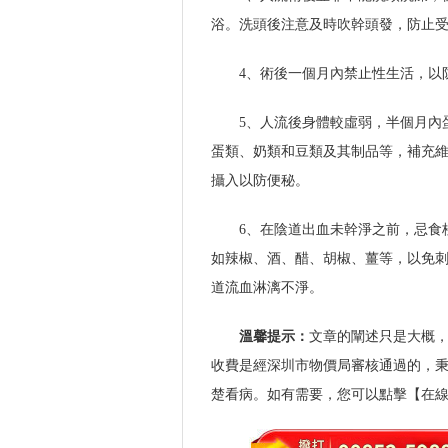
浴。洗頭後注意及時吹幹頭發，防止
4、術後一個月內禁止性生活，以
5、人流後身體較虛弱，半個月內蛋
蛋類、奶類和豆類及其制品等，補充維生
攝入以防便秘。
6、在陰道出血未幹淨之前，忌食
如辣椒、酒、醋、胡椒、薑等，以免刺
道流血淋漓不淨。
溫馨提示：
文章的闡述只是大概
收費是經深圳市物價局審核通過的，
楚看病。如有需要，您可以點擊【在