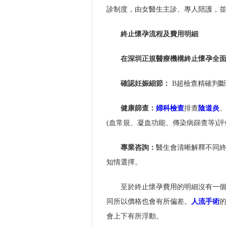
診制度，由女醫生主診、專人陪護，
終止懷孕流程及費用明細
在深圳正規醫療機構終止懷孕全
確認妊娠細節：
B超檢查精確判
健康篩查：
婦科檢查
排查
陰道炎
(血常規、凝血功能、傳染病篩查等)
專業咨詢：
醫生會清晰解釋不同
知情選擇。
至於終止懷孕費用的明細沒有一
同所以價格也會有所偏差。
人流手術
會上下有所浮動。