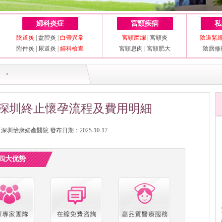
婦科炎症
宮頸疾病
私
陰道炎
|
盆腔炎
|
白帶異常
宮頸糜爛
|
宮頸炎
陰道緊
附件炎
|
尿道炎
|
婦科檢查
宮頸息肉
|
宮頸肥大
陰唇修
>
深圳終止懷孕流程及費用明細
圳怡康婦產醫院 發布日期：2025-10-17
四大优势