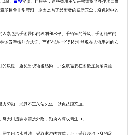
括B超、
白帶
常規、血檢等，這些費用主要是根據檢查多少項目而
檢查項目會非常苛刻，原因是為了受術者的健康安全，避免術中的
的因素包括手術醫師的級別和水平、手術室的等級、手術耗材的
監控以及手術的方式等。而所有這些差別都能體現在人流手術的安
好的康複，避免出現術後感染，那么就需要在術後注意消炎護
體力勞動，尤其不宜久站久坐，以免盆腔充血。
，每天用溫開水清洗外陰，勤換內褲或衛生巾。
但需要用溫水沖洗，采取淋浴的方式，不可采取浸泡下身的盆