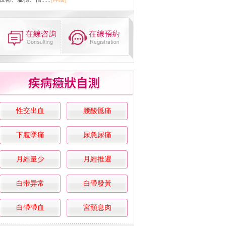
性交出血
腰酸骶痛
下腹墜痛
尿急尿痛
月經量少
月經推遲
白带异常
白帶發黃
白帶帶血
宮頸息肉