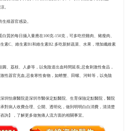
受涼。
防生殖器官感染。
白質的每日攝入量應在100克-150克，可多吃些雞肉、豬瘦肉、
素C、維生素B1和維生素B2.多吃新鮮蔬菜、水果，增加纖維素
桂圓、荔枝、人參等，以免陰道出血時間延長;忌食刺激性食品，
激性器官充血;忌食寒性食物，如螃蟹、田螺、河蚌等，以免陰
，深圳怡康醫院是深圳市醫保定點醫院、生育保險定點醫院，醫院
秉承對病人收費合理、公開、透明化，做到明明白白消費，清清楚
線咨詢】，了解更多做無痛人流方面的相關事宜。