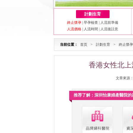
計劃生育
終止懷孕
|
早孕檢查
|
人流前準備
人流價格
|
人流時間
|
人流後註意
当前位置：
首页
>
計劃生育
>
終止懷孕
香港女性北上
文章來源：深
推荐了解：深圳怡康婦產醫院的