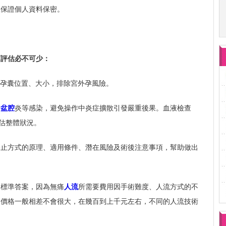
並保證個人資料保密。
面評估必不可少：
斷孕囊位置、大小，排除宮外孕風險。
、
盆腔
炎等感染，避免操作中炎症擴散引發嚴重後果。血液檢查
評估整體狀況。
終止方式的原理、適用條件、潛在風險及術後注意事項，幫助做出
個標準答案，因為無痛
人流
所需要費用因手術難度、人流方式的不
的價格一般相差不會很大，在幾百到上千元左右，不同的人流技術