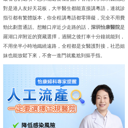
對是港人友好天花板，大半醫生都能直接講粵語，連就診
指引都有繁體版本，你全程講粵語都零障礙，完全不用費
勁比劃普通話。想離口岸近少走路的話，
深圳怡康醫院
是
羅湖口岸附近的寶藏選擇，過關之後打車十分鐘就能到，
不用坐半小時地鐵繞遠路，全程都是女醫護對接，社恐姐
妹也能放鬆下來，不會一進門就尷尬到摳手指。