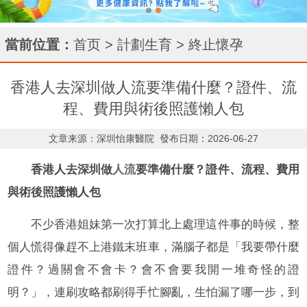
當前位置：
首页
>
計劃生育
>
終止懷孕
香港人去深圳做人流要準備什麼？證件、流
程、費用與術後照護懶人包
文章来源：深圳怡康醫院
發布日期：2026-06-27
香港人去深圳做
人流
要準備什麼？證件、流程、費用
與術後照護懶人包
不少香港姐妹第一次打算北上處理這件事的時候，整
個人慌得像趕不上港鐵末班車，滿腦子都是「我要帶什麼
證件？過關會不會卡？會不會要我開一堆奇怪的證
明？」，連刷攻略都刷得手忙腳亂，生怕漏了哪一步，到