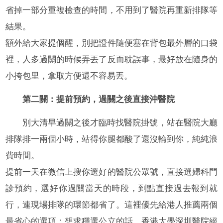
省掉一部分重複檢查的時間，不用到了醫院再重新排隊等
結果。
額外給大家提個醒，別把證件隨便塞在背包最外層的口袋
裡，人多過關的時候弄丟了反而耽誤事，最好放在隨身的
小挎包里，拿取方便還不容易丟。
第二關：提前預約，過關之後直接沖醫院
別大清早過關之後才臨時找醫院掛號，站在醫院大廳
排隊排一兩個小時，站得你腿都酸了還沒輪到你，純純浪
費時間。
提前一天在微信上搜你選好的醫院公眾號，直接選婦科門
診預約，選好你過關當天的時段，到點直接過去報到就
行，連現場排隊的環節都省了。這裡優先給港人推薦兩個
最省心的選項：想求穩選公立的話，香港大學深圳醫院絕