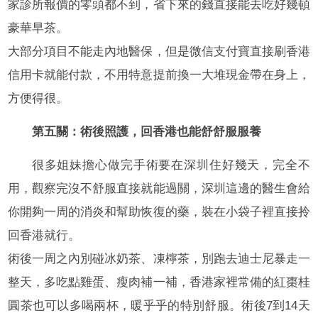
家診所報價的零頭都不到，省下來的錢直接能去吃好幾頓
豪華早茶。
大部分項目不能走內地醫保，但是微信支付寶直接刷香港
信用卡就能付款，不用特意提前換一大堆現金帶在身上，
方便得很。
第五關：術後照護，回香港也能舒舒服服養
很多姐妹擔心做完手術要在深圳住好幾天，完全不
用，觀察完沒不舒服直接就能過關，深圳這邊的醫生會給
你開夠一周的消炎和幫助恢復的藥，裝在小袋子裡直接拎
回香港就行。
術後一周之內別碰冰奶茶、凍檸茶，別跑去迪士尼暴走一
整天，多吃點雞蛋、瘦肉補一補，香港家裡常備的紅棗桂
圓茶也可以多喝兩杯，暖乎乎的特別舒服。術後7到14天