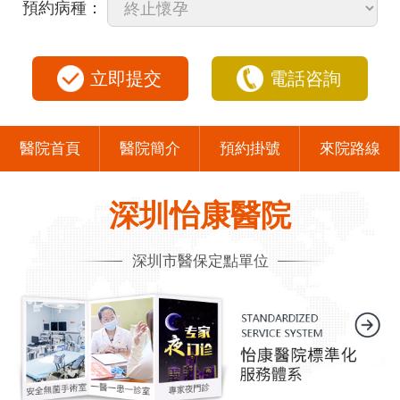
預約病種：
立即提交
電話咨詢
醫院首頁
醫院簡介
預約掛號
來院路線
深圳怡康醫院
深圳市醫保定點單位