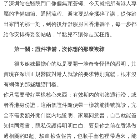
了深圳站在醫院門口像個無頭蒼蠅。今天就把所有港人專
屬的準備細節、通關流程、避坑要點全揉碎了講，從你踏
出家門的那一刻，到術後舒舒服服回香港躺平，每一步都
給你安排得妥妥帖帖，半點兒不讓你走冤枉路。
第一關：證件準備，沒你想的那麼複雜
很多姐妹最擔心的就是要開一堆奇奇怪怪的證明，其
實現在深圳正規醫院對港人就診的要求特別寬鬆，根本沒
有網傳的那些離譜門檻。
你只需要帶好兩樣核心東西：有效期內的港澳通行證，或
者香港身份證，這兩個證件隨便帶一樣就能掛號就診，完
全不需要額外開什麼內地證明、家屬同意書，自己就能簽
知情同意書，隱私保護得明明白白。要是你之前在香港做
過相關的B超、驗血檢查報告，也順手塞包裡帶過來，能