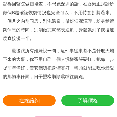
記得回醫院做個複查，不想跑深圳的話，在香港正規診所
做個B超確認恢復情況也完全可以，不用特意折騰過來。
一個月之內別同房，別泡溫泉，做好清潔護理，給身體留
夠休息的時間，別剛做完就熬夜追劇，身體累到了恢復速
度直接慢一半。
最後跟所有姐妹說一句，這件事從來都不是什麼天塌
下來的大事，你不用自己一個人慌慌張張硬扛，把每一步
提前準備好，安安穩穩把身體養好，轉頭就能去吃你最愛
的那頓車仔面，日子照樣順順噹噹往前跑。
在線諮詢
了解價格