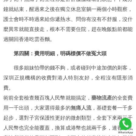
鐘就結束，醒過來之後在獨立休息室躺一兩個小時觀察，
護士會時不時過來給你遞熱水、問你有沒有不舒服，沒什
麼異常就能直接走，根本不需要住院，趕在晚飯點前都能
過關回香港吃雲吞麵。
第四關：費用明細，明碼標價不做冤大頭
很多姐妹怕帶的錢不夠，或者碰到中途加價的刺客，
深圳正規機構的收費對港人特別友好，全程沒有隱形消
費。
術前全套檢查幾百塊人民幣就能搞定，
藥物流產
的全套費
用一千出頭，大家選得最多的
無痛人流
，基礎套餐一千多
起步，選對子宮保護性更好的微創類型，全套下來兩三千
人民幣也完全能覆蓋，換算成港幣也就兩千多，連香港私