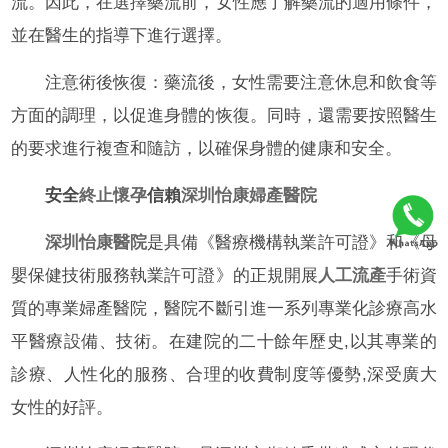
流。因此，在選擇藥流前，女性應了解藥流的適用條件，
並在醫生的指導下進行選擇。
注意術後恢復：藥流後，女性需要注意休息和飲食等
方面的調理，以促進身體的恢復。同時，還需要按照醫生
的要求進行複查和隨訪，以確保身體的健康和安全。
安全
終止懷孕
信賴
深圳怡康婦產醫院
深圳怡康醫院
是具備《醫療機構執業許可證》和《母
嬰保健技術服務執業許可證》的正規開展
人工流產
手術資
質的專業婦產醫院，醫院不斷引進一系列專業化診療高水
平醫療設備、技術。在建院的二十餘年歷史,以其專業的
診療、人性化的服務、合理的收費制度等優勢,深受廣大
女性的好評。