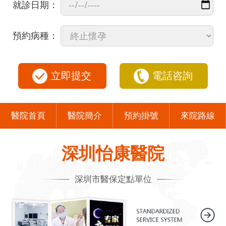
就診日期：
預約病種：
立即提交
電話咨詢
醫院首頁
醫院簡介
預約掛號
來院路線
深圳怡康醫院
深圳市醫保定點單位