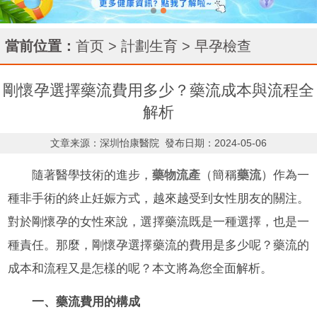
當前位置：
首页
>
計劃生育
>
早孕檢查
剛懷孕選擇藥流費用多少？藥流成本與流程全
解析
文章来源：深圳怡康醫院
發布日期：2024-05-06
隨著醫學技術的進步，
藥物流產
（簡稱
藥流
）作為一
種非手術的終止妊娠方式，越來越受到女性朋友的關注。
對於剛懷孕的女性來說，選擇藥流既是一種選擇，也是一
種責任。那麼，剛懷孕選擇藥流的費用是多少呢？藥流的
成本和流程又是怎樣的呢？本文將為您全面解析。
一、藥流費用的構成