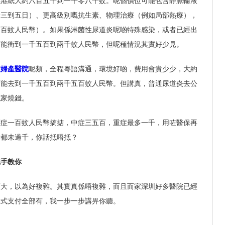
係港紙大約六百五十到一千零八十蚊。呢個價位可能包含靜脈輸液
輸三到五日）、更高級別嘅抗生素、物理治療（例如局部熱療），
兩百蚊人民幣）。如果係淋菌性尿道炎呢啲特殊感染，或者已經出
可能衝到一千五百到兩千蚊人民幣，但呢種情況其實好少見。
康婦產醫院
呢類，全程粵語溝通，環境好啲，費用會貴少少，大約
可能去到一千五百到兩千五百蚊人民幣。但講真，普通尿道炎去公
私家燒錢。
輕症一百蚊人民幣搞掂，中症三五百，重症最多一千，用咗醫保再
貴都未過千，你話抵唔抵？
把手教你
頭大，以為好複雜。其實真係唔複雜，而且而家深圳好多醫院已經
港式支付全部有，我一步一步講畀你聽。