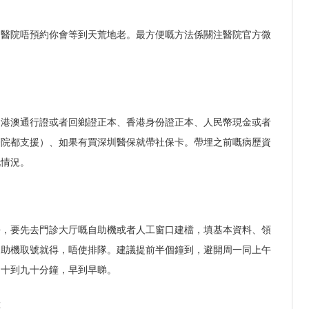
甲醫院唔預約你會等到天荒地老。最方便嘅方法係關注醫院官方微
」
：港澳通行證或者回鄉證正本、香港身份證正本、人民幣現金或者
醫院都支援）、如果有買深圳醫保就帶社保卡。帶埋之前嘅病歷資
嘅情況。
去，要先去門診大厅嘅自助機或者人工窗口建檔，填基本資料、領
自助機取號就得，唔使排隊。建議提前半個鐘到，避開周一同上午
四十到九十分鐘，早到早睇。
狀