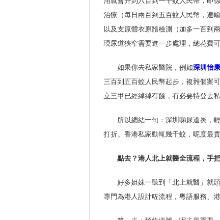
用就會升到六百到一千蚊人民幣，即
治療（每日兩百到五百蚊人民幣，連
以及支原體衣原體檢測（加多一百到
現尿道狹窄需要進一步處理，總花費
如果你去私家醫院，例如
深圳怡
三百到五百蚊人民幣起步，複雜個案
立三甲已經綽綽有餘，冇必要特登去
所以總結一句：深圳睇尿道炎，
打折。香港私家動輒幾千蚊，呢度最
點去？港人北上就醫全流程，手
好多姐妹一聽到「北上就醫」就
專門為港人設計咗流程，粵語服務、