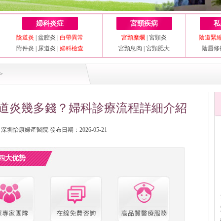
婦科炎症
宮頸疾病
私
陰道炎
|
盆腔炎
|
白帶異常
宮頸糜爛
|
宮頸炎
陰道緊
附件炎
|
尿道炎
|
婦科檢查
宮頸息肉
|
宮頸肥大
陰唇修
>
道炎幾多錢？婦科診療流程詳細介紹
圳怡康婦產醫院 發布日期：2026-05-21
四大优势