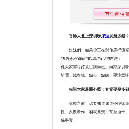
香港人北上深圳睇
尿道
炎幾多錢
姐妹們，如果你正在對住馬桶懷
到啲分泌物嚇到以為自己得咗絕症—
係大家都唔好意思講而已。而家深圳
解晒：幾多錢、點去、點睇、要注意
先講大家最關心嘅：究竟要幾多
講錢之前，你要知道尿道炎呢家
性、反覆發作，嗰就要幾百甚至過千
係事實。