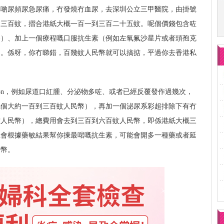
得啲尿頻尿急尿痛，冇發燒冇血尿，去深圳公立三甲醫院，由掛號
到三百蚊，摺合港紙大概一百一到三百二十五蚊。呢個價錢包含咗
幣）、加上一個療程嘅口服抗生素（例如左氧氟沙星片或者頭孢克
）。係呀，你冇睇錯，百幾蚊人民幣就可以搞掂，平過你去香港私
cation，例如尿道口紅腫、分泌物多咗、或者已經反覆發作過幾次，
呢個大約一百到三百蚊人民幣），再加一個泌尿系彩超排除下有冇
蚊人民幣），總費用會去到三百到六百蚊人民幣，即係港紙大概三
生會根據藥敏結果幫你揀最啱嘅抗生素，可能會開多一種藥或者延
民幣。