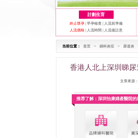
計劃生育
終止懷孕
|
早孕檢查
|
人流前準備
人流價格
|
人流時間
|
人流後註意
当前位置：
首页
>
婦科炎症
>
尿道炎
香港人北上深圳睇尿
文章來源：深
推荐了解：深圳怡康婦產醫院的