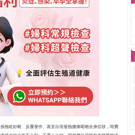
即係拖咗好耐、反覆發作、甚至出現發熱腰痛呢啲全身症狀，咁費