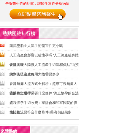
告訴醫生你的症狀，讓醫生幫你分析病情
藥流墮胎比人流手術傷害性更小嗎
人工流產會影響以後懷孕嗎?人工流產後身體
恢復調理
香港人去大陸做人工流產手術流程係點?由預
約到術後全攻略
深圳人工流產費用大概需要多少
香港無痛人流方式全解析：超導可視無痛人
流的輕鬆選擇
香港終止懷孕需要什麼條件?終止懷孕的合法
流程
終止懷孕手術收費：家計會和私家醫院的價
格比較
大陸藥流要符合什麼條件?藥流價錢幾多
來院路線