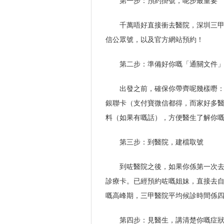
第一步：預約掛號，呢步最重要
千萬唔好直接衝去醫院，深圳三
信公眾號，以及官方網站預約！
第二步：準備好你嘅「通關文件
出發之前，確保你帶齊呢幾樣嘢
銀聯卡（支付寶微信都得，而家好多
料（如果有嘅話），方便醫生了解你
第三步：到醫院，建檔取號
到咗醫院之後，如果你係第一次
診療卡。已經預約咗嘅姐妹，直接去
嘅高峰期，三甲醫院平均候診時間係
第四步：見醫生，講清楚你嘅症