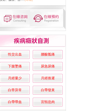
性交出血
腰酸骶痛
下腹墜痛
尿急尿痛
月經量少
月經推遲
白带异常
白帶發黃
白帶帶血
宮頸息肉