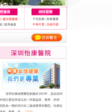
密修復
婦科疑難
縮
|
處女膜修復
子宮肌瘤
|
卵巢囊腫
復
|
陰蒂修復
不孕不育
|
月經不調
深圳怡康婦產醫院創建於2003年，是由深圳
市衛計委批準成立的一所集臨床、教學、科研、
預防為一體的現代化二級婦產專科醫院。怡康在
技術、服務、信......
[详细]