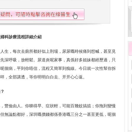
？婦科診療流程詳細介紹
疑人生，每次去廁所都好似上刑場，尿尿嘅時候痛到想喊，甚至見
—先深呼吸，放輕鬆。尿道炎呢家事，真係好多姐妹都經歷過，只
睇呢個病，平到你唔信，流程又簡單到痴線。今日就一次性幫你拆
啲咩，全部講透，等你明明白白去、开开心心返。
錢？
事，豐儉由人。你睇得早、症狀輕，可能百幾蚊搞掂；你拖到變慢
。但無論點都好，深圳嘅價錢都係香港嘅三分之一甚至更低，呢個