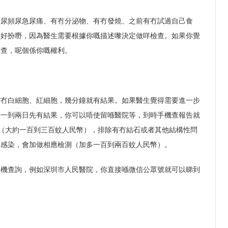
咪尿頻尿急尿痛、有冇分泌物、有冇發燒、之前有冇試過自己食
唔好扮嘢，因為醫生需要根據你嘅描述嚟決定做咩檢查。如果你覺
檢查，呢個係你嘅權利。
有冇白細胞、紅細胞，幾分鐘就有結果。如果醫生覺得需要進一步
要一到兩日先有結果，你可以唔使留喺醫院等，到時手機查報告就
（大約一百到三百蚊人民幣），排除有冇結石或者其他結構性問
体感染，會加做相應檢測（加多一百到兩百蚊人民幣）。
手機查詢，例如深圳市人民醫院，你直接喺微信公眾號就可以睇到