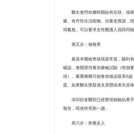
醫生會問你幾時開始有症狀、係
藥、有冇性生活呢啲。你要老實講，
得尷尬，可以要求女性醫護人員陪同
第五步：做檢查
最基本嘅檢查就係尿常規，驗到
確認，會開尿培養加藥敏試驗（呢個
得）。嚴重啲嘅可能會加做泌尿系B超
題。如果醫生懷疑係支原體或者衣原
深圳好多醫院已經實現檢驗結果
報告，唔使特登跑一趟。
第六步：拎藥走人