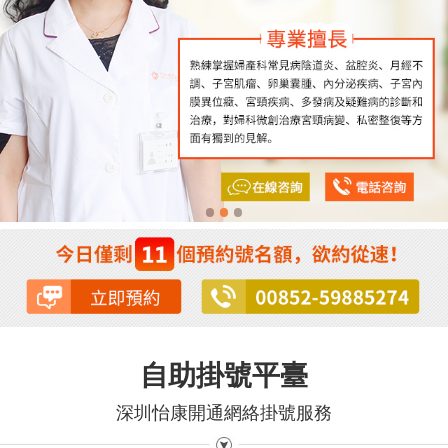
自助掛號平臺
深圳怡康開通網絡掛號服務