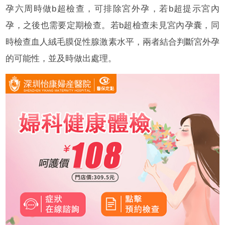
孕六周時做b超檢查，可排除宮外孕，若b超提示宮內
孕，之後也需要定期檢查。若b超檢查未見宮內孕囊，同
時檢查血人絨毛膜促性腺激素水平，兩者結合判斷宮外孕
的可能性，並及時做出處理。