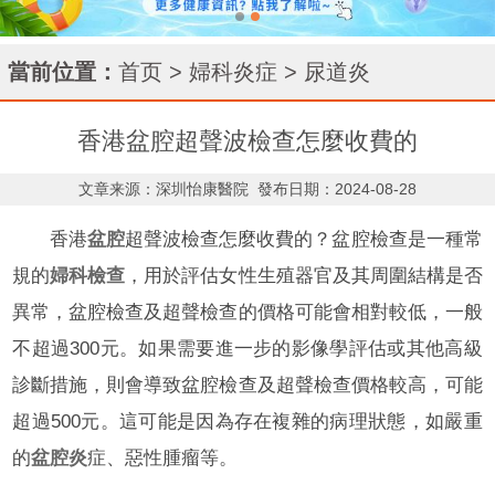
當前位置：
首页
>
婦科炎症
>
尿道炎
香港盆腔超聲波檢查怎麼收費的
文章来源：深圳怡康醫院
發布日期：2024-08-28
香港
盆腔
超聲波檢查怎麼收費的？盆腔檢查是一種常
規的
婦科檢查
，用於評估女性生殖器官及其周圍結構是否
異常，盆腔檢查及超聲檢查的價格可能會相對較低，一般
不超過300元。如果需要進一步的影像學評估或其他高級
診斷措施，則會導致盆腔檢查及超聲檢查價格較高，可能
超過500元。這可能是因為存在複雜的病理狀態，如嚴重
的
盆腔炎
症、惡性腫瘤等。