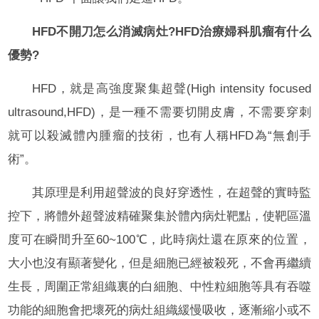
HFD不開刀怎么消滅病灶?HFD治療婦科肌瘤有什么
優勢?
HFD，就是高強度聚集超聲(High intensity focused
ultrasound,HFD)，是一種不需要切開皮膚，不需要穿刺
就可以殺滅體內腫瘤的技術，也有人稱HFD為“無創手
術”。
其原理是利用超聲波的良好穿透性，在超聲的實時監
控下，將體外超聲波精確聚集於體內病灶靶點，使靶區溫
度可在瞬間升至60~100℃，此時病灶還在原來的位置，
大小也沒有顯著變化，但是細胞已經被殺死，不會再繼續
生長，周圍正常組織裏的白細胞、中性粒細胞等具有吞噬
功能的細胞會把壞死的病灶組織緩慢吸收，逐漸縮小或不