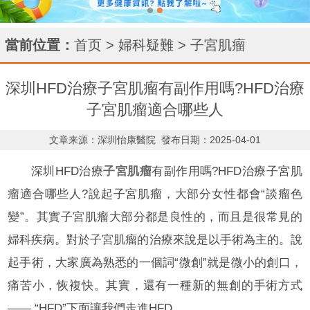
當前位置：
首页
>
婦科疑難
>
子宮肌瘤
深圳HFD治療子宮肌瘤有副作用嗎?HFD治療
子宮肌瘤適合哪些人
文章来源：深圳怡康醫院
發布日期：2025-04-01
深圳HFD治療
子宮肌瘤
有副作用嗎?HFD治療子宮肌
瘤適合哪些人?說起子宮肌瘤，大部分女性都會“談瘤色
變”。其實子宮肌瘤大部分都是良性的，而且是很常見的
婦科疾病。對於子宮肌瘤的治療來說是以手術為主的。說
起手術，大家廣為熟悉的一個詞“微創”就是微小的創口，
痛苦小，恢複快。其實，還有一種新的無創的手術方式
—— “HFD”下面讓我們走進HFD。