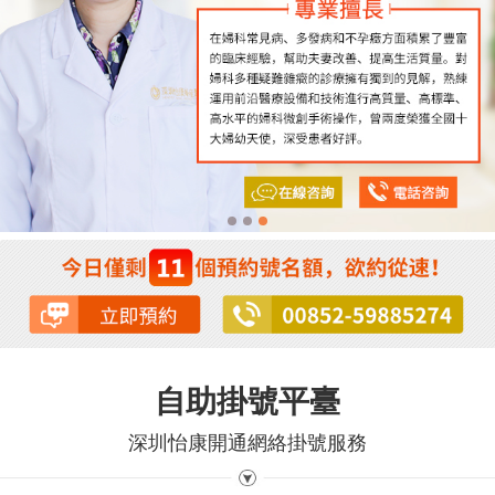
自助掛號平臺
深圳怡康開通網絡掛號服務