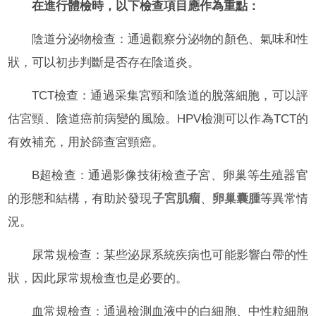
在進行體檢時，以下檢查項目應作為重點：
陰道分泌物檢查：通過觀察分泌物的顏色、氣味和性
狀，可以初步判斷是否存在陰道炎。
TCT檢查：通過采集宮頸和陰道的脫落細胞，可以評
估宮頸、陰道癌前病變的風險。HPV檢測可以作為TCT的
有效補充，用於篩查宮頸癌。
B超檢查：通過影像技術檢查子宮、卵巢等生殖器官
的形態和結構，有助於發現
子宮肌瘤
、
卵巢囊腫
等異常情
況。
尿常規檢查：某些泌尿系統疾病也可能影響白帶的性
狀，因此尿常規檢查也是必要的。
血常規檢查：通過檢測血液中的白細胞、中性粒細胞