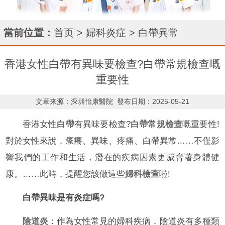
當前位置：
首页
>
婦科炎症
>
白帶異常
香港女性白帶有異味要檢查?白帶常規檢查嘅
重要性
文章来源：深圳怡康醫院
發布日期：2025-05-21
香港女性
白帶
有異味要檢查?
白帶常規檢查
嘅重要性!
對於女性來說，瘙癢、異味、疼痛、白帶異常……不僅影
響我們的工作和生活，潛在的疾病因素更威脅著身體健
康。……此時，提醒您該做這些
婦科檢查
啦!
白帶異味是有炎症嗎?
陰道炎
：作為女性常見的婦科疾病，陰道炎有多種類