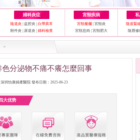
婦科炎症
宮頸疾病
私
陰道炎
|
盆腔炎
|
白帶異常
宮頸糜爛
|
宮頸炎
陰道緊
附件炎
|
尿道炎
|
婦科檢查
宮頸息肉
|
宮頸肥大
陰唇修
>
啡色分泌物不痛不癢怎麼回事
圳怡康婦產醫院 發布日期：2025-06-23
四大优势