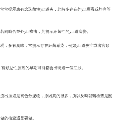
常提示患有念珠菌性yin道炎，此時多存在外yin瘙癢或灼痛等
同時合並外yin瘙癢，則提示細菌性的yin道病變。
稠，多有臭味，常提示存在細菌感染，例如yin道炎症或者宮頸
炎，宮頸惡性腫瘤的早期可能都會出現這一個症狀。
身流出血還是褐色分泌物，原因真的很多，所以及時就醫檢查是關
該做的檢查還是要做。