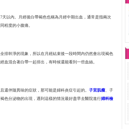
7天以內。月經後白帶褐色也稱為月經中期出血，通常是指兩次
不同程度的小腹痛。
完全排幹淨的現象，所以在月經結束後一段時間內仍然會出現褐色
的經血混合著白帶一起排出，有時候還能看到一些血絲。
而且還伴隨異味的症狀，那可能是婦科炎症引起的。
子宮肌瘤
、子
致褐色分泌物的出現，遇到這樣的情況最好盡早去醫院進行
婦科檢