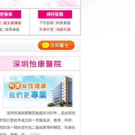
密修復
婦科疑難
縮
|
處女膜修復
子宮肌瘤
|
卵巢囊腫
復
|
陰蒂修復
不孕不育
|
月經不調
深圳怡康婦產醫院創建於2003年，是由深圳
市衛計委批準成立的一所集臨床、教學、科研、
預防為一體的現代化二級婦產專科醫院。怡康在
技術、服務、信......
[详细]