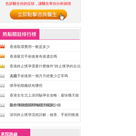
告訴醫生你的症狀，讓醫生幫你分析病情
香港取環費用一般是多少
香港吸宮手術後會有後遺症嗎
香港終止懷孕需要什麼條件?終止懷孕的合法
流程
人流手術後第一個月月經量少正常嗎
懷孕初期癥狀有哪些
香港女生北上深圳驗孕全攻略：最快幾天能
驗出?抽血驗孕準確度與流程
意外懷孕想落胎無痛大概多少錢
深圳終止懷孕流程詳解：檢查、手術到恢復
一步一步教你
來院路線