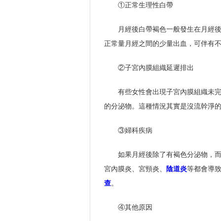
①正常生理性白帶
月經後白帶褐色一般發生在月經後
正常量月經之間的少量出血，可伴有
②子宮內膜組織延遲排出
有些女性會出現子宮內膜組織未
的分泌物。這種情況其實是沒流幹淨
③婦科疾病
如果月經後除了有褐色分泌物，
宮內膜炎、宮頸炎、
陰道炎
等都會導
查
。
④其他原因