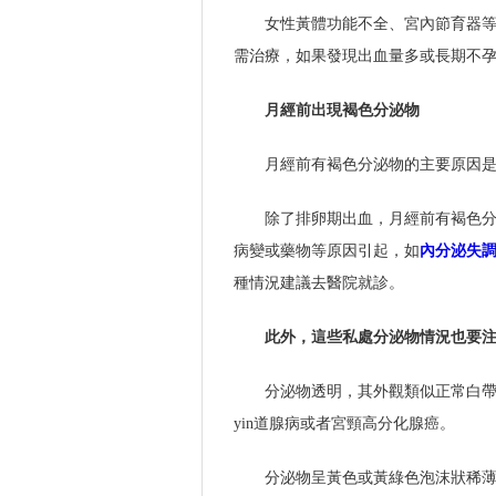
女性黃體功能不全、宮內節育器等
需治療，如果發現出血量多或長期不
月經前出現褐色分泌物
月經前有褐色分泌物的主要原因
除了排卵期出血，月經前有褐色
病變或藥物等原因引起，如
內分泌失
種情況建議去醫院就診。
此外，這些私處分泌物情況也要
分泌物透明，其外觀類似正常白
yin道腺病或者宮頸高分化腺癌。
分泌物呈黃色或黃綠色泡沫狀稀薄，