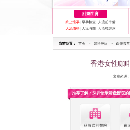
計劃生育
終止懷孕
|
早孕檢查
|
人流前準備
人流價格
|
人流時間
|
人流後註意
当前位置：
首页
>
婦科炎症
>
白帶異常
香港女性咖
文章來源：深
推荐了解：深圳怡康婦產醫院的