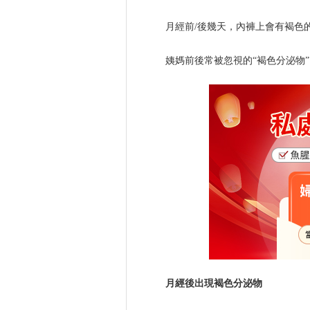
月經前/後幾天，內褲上會有褐色
姨媽前後常被忽視的“褐色分泌物
月經後出現褐色分泌物