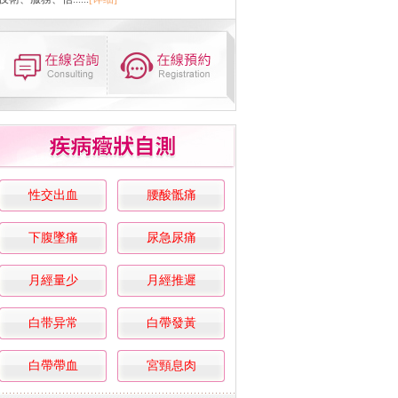
性交出血
腰酸骶痛
下腹墜痛
尿急尿痛
月經量少
月經推遲
白带异常
白帶發黃
白帶帶血
宮頸息肉