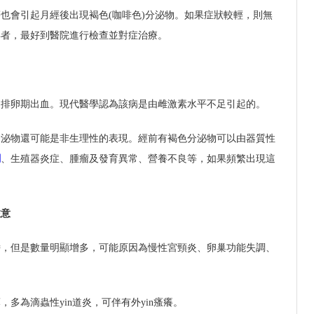
也會引起月經後出現褐色(咖啡色)分泌物。如果症狀較輕，則無
孕者，最好到醫院進行檢查並對症治療。
是排卵期出血。現代醫學認為該病是由雌激素水平不足引起的。
分泌物還可能是非生理性的表現。經前有褐色分泌物可以由器質性
調
、生殖器炎症、腫瘤及發育異常、營養不良等，如果頻繁出現這
注意
帶，但是數量明顯增多，可能原因為慢性宮頸炎、卵巢功能失調、
多為滴蟲性yin道炎，可伴有外yin瘙癢。