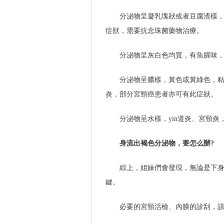
分泌物呈凝乳塊狀或者豆腐渣樣，常
症狀，需要抗念珠菌藥物治療。
分泌物呈灰白色均質，有魚腥味，若
分泌物呈膿樣，黃色或黃綠色，粘
炎，部分宮頸癌患者亦可有此症狀。
分泌物呈水樣，yin道炎、宮頸
身流出褐色分泌物，要怎么辦?
綜上，姐妹們會發現，無論是下
鍵。
必要的宮頸活檢、內膜的診刮，