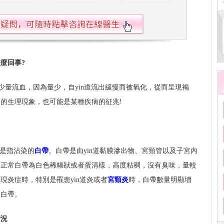
麼回事?
道少量流血，因為量少，自yin道流出緩慢而被氧化，從而呈現褐
的生理現象，也可能是某種疾病的征兆!
常是指沾染的
白帶
。白帶是由yin道黏膜滲出物、宮頸管以及子宮內
即正常白帶為白色稀糊狀或者蛋清樣，高度粘稠，沒有臭味，量較
現炎症時，特別是罹患yin道炎或者
宮頸炎
時，白帶數量明顯增
性白帶。
情況