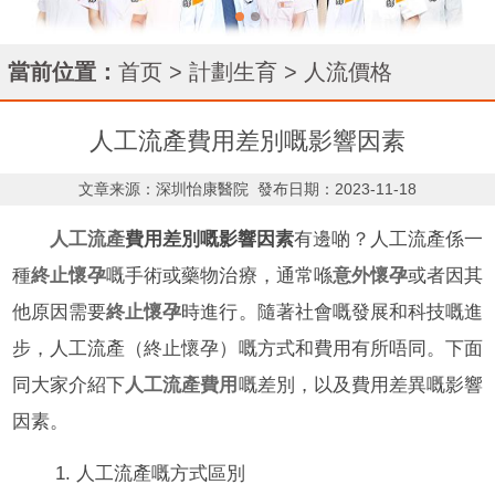
當前位置：
首页
>
計劃生育
>
人流價格
人工流產費用差別嘅影響因素
文章来源：深圳怡康醫院
發布日期：2023-11-18
人工流產
費用差別嘅影響因素
有邊啲？人工流產係一
種
終止懷孕
嘅手術或藥物治療，通常喺
意外懷孕
或者因其
他原因需要
終止懷孕
時進行。隨著社會嘅發展和科技嘅進
步，人工流產（終止懷孕）嘅方式和費用有所唔同。下面
同大家介紹下
人工流產費用
嘅差別，以及費用差異嘅影響
因素。
1. 人工流產嘅方式區別