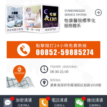
門診時間（節假日無休）
08:30-21:00
医院地址
廣東省深圳市羅湖區紅桂路1018號
1
4
1
加密溝通
電話溝通
微信溝通
已有
786
人
已有
81
人
已有
856
人