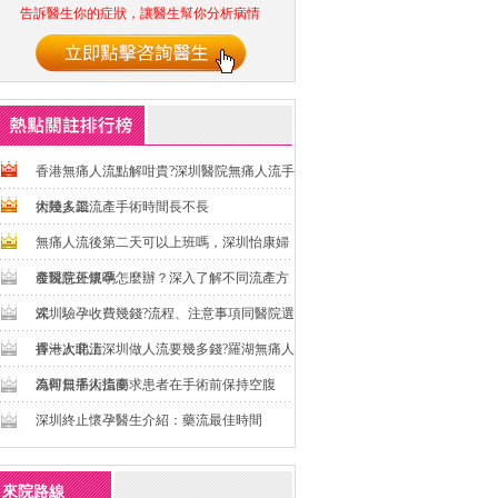
告訴醫生你的症狀，讓醫生幫你分析病情
香港無痛人流點解咁貴?深圳醫院無痛人流手
術幾多錢
大陸人工流產手術時間長不長
無痛人流後第二天可以上班嗎，深圳怡康婦
產醫院正規嗎
發現意外懷孕怎麼辦？深入了解不同流產方
式
深圳驗孕收費幾錢?流程、注意事項同醫院選
擇一次睇清
香港人北上深圳做人流要幾多錢?羅湖無痛人
流即日手術指南
為何無痛人流要求患者在手術前保持空腹
深圳終止懷孕醫生介紹：藥流最佳時間
來院路線