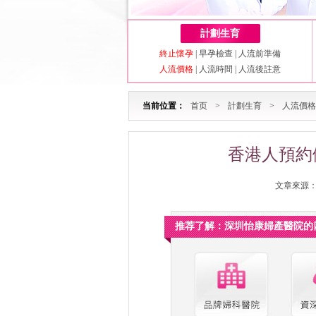
計劃生育
終止懷孕
|
早孕檢查
|
人流前準備
人流價格
|
人流時間
|
人流後註意
当前位置：
首页
>
計劃生育
>
人流價格
香港人預約
文章來源：深
推荐了解：深圳怡康婦產醫院的