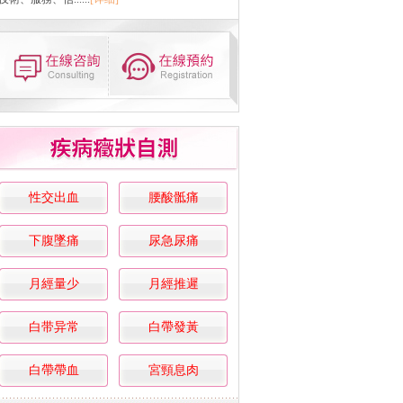
性交出血
腰酸骶痛
下腹墜痛
尿急尿痛
月經量少
月經推遲
白带异常
白帶發黃
白帶帶血
宮頸息肉