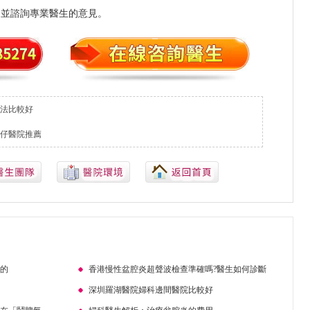
，並諮詢專業醫生的意見。
法比較好
仔醫院推薦
起的
香港慢性盆腔炎超聲波檢查準確嗎?醫生如何診斷
深圳羅湖醫院婦科邊間醫院比較好