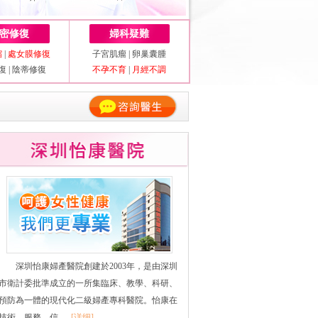
密修復
婦科疑難
縮
|
處女膜修復
子宮肌瘤
|
卵巢囊腫
復
|
陰蒂修復
不孕不育
|
月經不調
深圳怡康婦產醫院創建於2003年，是由深圳
市衛計委批準成立的一所集臨床、教學、科研、
預防為一體的現代化二級婦產專科醫院。怡康在
技術、服務、信......
[详细]