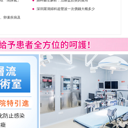
是在「鬧脾氣」
婦科醫生解析：治療盆腔炎的費用
深圳羅湖婦科超聲波一次價錢大概多少
宮、卵巢疾病及