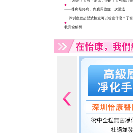
非經期子宮痛？別慌，你的子宮可能只
——排卵期疼痛、內膜異位症一次講透
深圳盆腔超聲波檢查可以檢查什麼？子
收費全解析