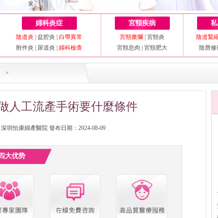
婦科炎症
宮頸疾病
私
陰道炎
|
盆腔炎
|
白帶異常
宮頸糜爛
|
宮頸炎
陰道緊
附件炎
|
尿道炎
|
婦科檢查
宮頸息肉
|
宮頸肥大
陰唇修
>
做人工流產手術要什麼條件
圳怡康婦產醫院 發布日期：2024-08-09
四大优势