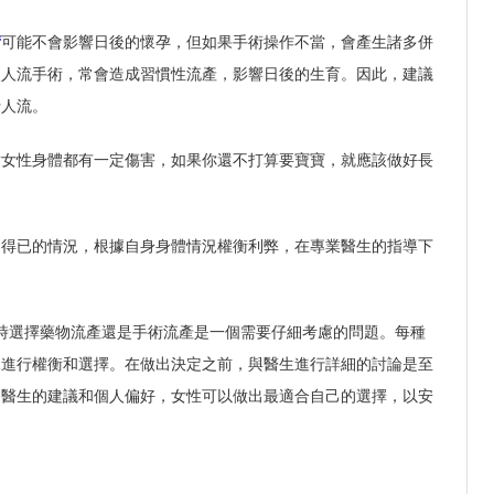
術
可能不會影響日後的懷孕，但如果手術操作不當，會產生諸多併
次人流手術，常會造成習慣性流產，影響日後的生育。因此，建議
行人流。
對女性身體都有一定傷害，如果你還不打算要寶寶，就應該做好長
不得已的情況，根據自身身體情況權衡利弊，在專業醫生的指導下
時選擇藥物流產還是手術流產是一個需要仔細考慮的問題。每種
況進行權衡和選擇。在做出決定之前，與醫生進行詳細的討論是至
、醫生的建議和個人偏好，女性可以做出最適合自己的選擇，以安