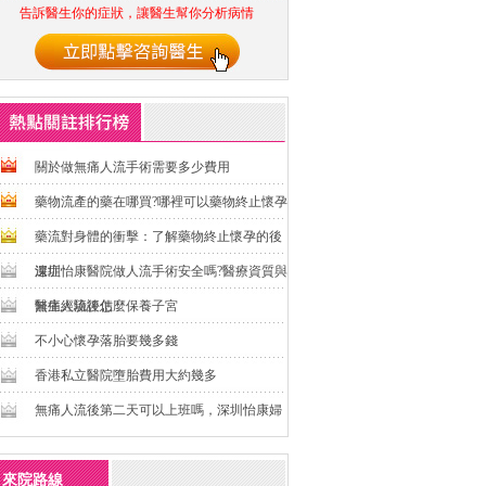
告訴醫生你的症狀，讓醫生幫你分析病情
關於做無痛人流手術需要多少費用
藥物流產的藥在哪買?哪裡可以藥物終止懷孕
藥流對身體的衝擊：了解藥物終止懷孕的後
遺症
深圳怡康醫院做人流手術安全嗎?醫療資質與
醫生經驗評估
無痛人流後怎麼保養子宮
不小心懷孕落胎要幾多錢
香港私立醫院墮胎費用大約幾多
無痛人流後第二天可以上班嗎，深圳怡康婦
產醫院正規嗎
來院路線