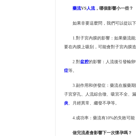
藥流
VS
人流
，哪個影響小一些？
如果非要這麼問，我們可以從以
1.對子宮內膜的影響：如果藥流
要在內膜上吸刮，可能會對子宮內膜
2.對
盆腔
的影響：人流後引發輸卵
症
等。
3.副作用和併發症：藥流在服藥
子宮穿孔、人流綜合徵、吸宮不全、漏
炎
、月經異常、繼發不孕等。
4.成功率：藥流有10%的失敗可
做完流產會影響下一次懷孕嗎？