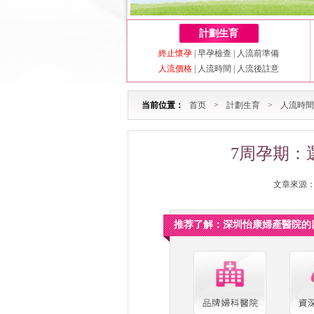
計劃生育
終止懷孕
|
早孕檢查
|
人流前準備
人流價格
|
人流時間
|
人流後註意
当前位置：
首页
>
計劃生育
>
人流時間
7周孕期：
文章來源：深
推荐了解：深圳怡康婦產醫院的