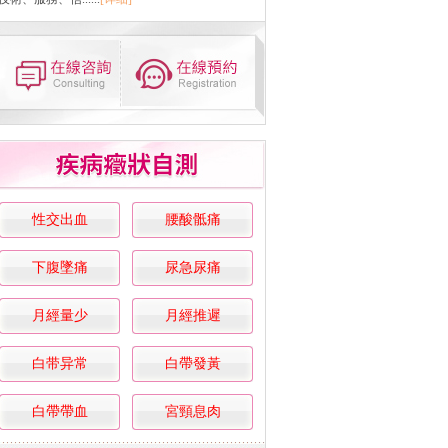
性交出血
腰酸骶痛
下腹墜痛
尿急尿痛
月經量少
月經推遲
白带异常
白帶發黃
白帶帶血
宮頸息肉