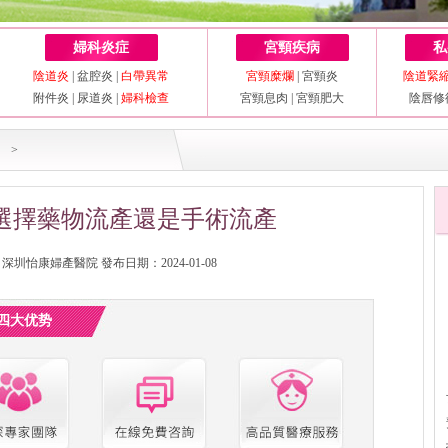
婦科炎症
宮頸疾病
私
陰道炎
|
盆腔炎
|
白帶異常
宮頸糜爛
|
宮頸炎
陰道緊
附件炎
|
尿道炎
|
婦科檢查
宮頸息肉
|
宮頸肥大
陰唇修
>
選擇藥物流產還是手術流產
圳怡康婦產醫院 發布日期：2024-01-08
四大优势