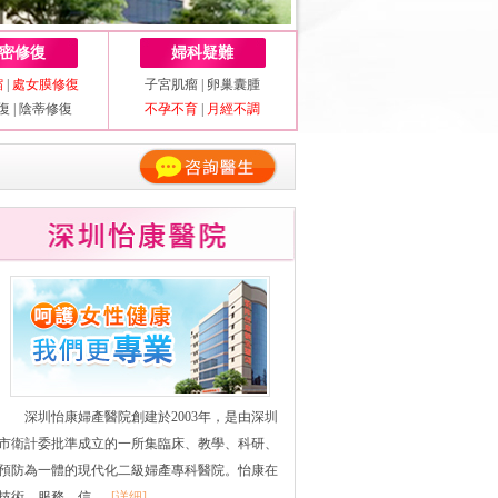
密修復
婦科疑難
縮
|
處女膜修復
子宮肌瘤
|
卵巢囊腫
復
|
陰蒂修復
不孕不育
|
月經不調
深圳怡康婦產醫院創建於2003年，是由深圳
市衛計委批準成立的一所集臨床、教學、科研、
預防為一體的現代化二級婦產專科醫院。怡康在
技術、服務、信......
[详细]